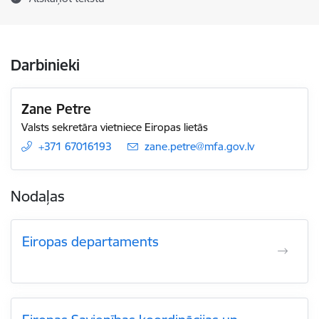
Darbinieki
Zane Petre
Valsts sekretāra vietniece Eiropas lietās
+371 67016193
E-pasts:
zane.petre@mfa.gov.lv
Nodaļas
Eiropas departaments