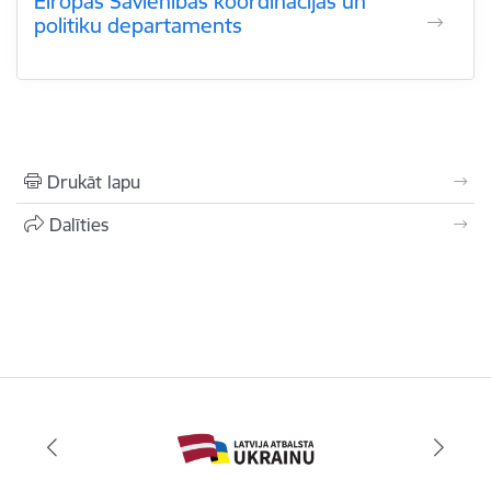
Eiropas Savienības koordinācijas un
politiku departaments
Drukāt lapu
Dalīties