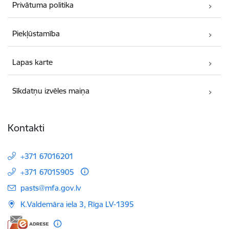
Privātuma politika
Piekļūstamība
Lapas karte
Sīkdatņu izvēles maiņa
Kontakti
+371 67016201
+371 67015905
E-pasts:
pasts@mfa.gov.lv
K.Valdemāra iela 3, Rīga LV-1395