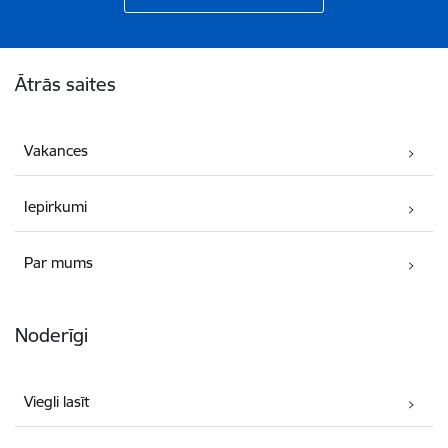
Kājene
Ātrās saites
Vakances
Iepirkumi
Par mums
Noderīgi
Viegli lasīt