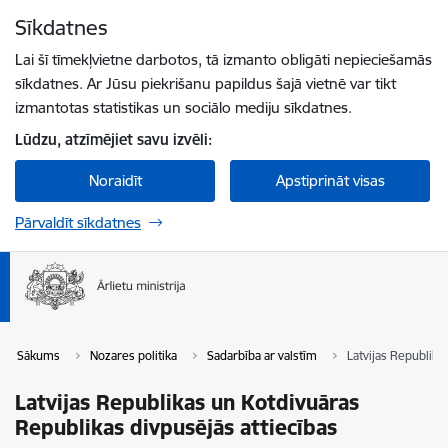
Pāriet uz lapas saturu
Sīkdatnes
Spied
lai meklētu
Enter
Lai šī tīmekļvietne darbotos, tā izmanto obligāti nepieciešamās
sīkdatnes. Ar Jūsu piekrišanu papildus šajā vietnē var tikt
izmantotas statistikas un sociālo mediju sīkdatnes.
Lūdzu, atzīmējiet savu izvēli:
Noraidīt
Apstiprināt visas
Pārvaldīt sīkdatnes
Sākums
Nozares politika
Sadarbība ar valstīm
Latvijas Republika
Latvijas Republikas un Kotdivuāras
Republikas divpusējās attiecības