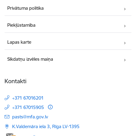
Privātuma politika
Piekļūstamība
Lapas karte
Sīkdatņu izvēles maiņa
Kontakti
+371 67016201
+371 67015905
E-pasts:
pasts@mfa.gov.lv
K.Valdemāra iela 3, Rīga LV-1395