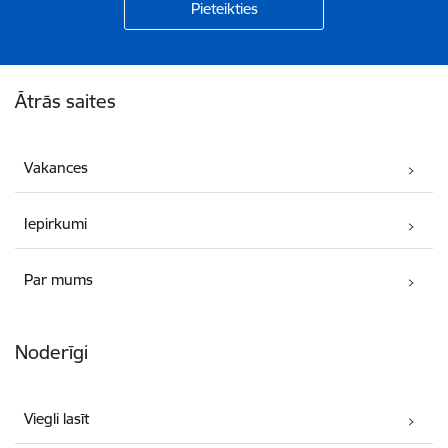
Kājene
Ātrās saites
Vakances
Iepirkumi
Par mums
Noderīgi
Viegli lasīt