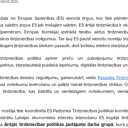
: 04.04.2025.
r daļa no Eiropas Savienības (ES) vienotā tirgus, kur tiek piemēr
 uz valstīm ārpus ES jeb trešajām valstīm. ES ārējā tirdzniecība ir e
 (piemēram, Eiropas Komisija) izstrādā tiesību aktus tirdzniec
iskus tirdzniecības nolīgumus. Tas ļauj ES paust vienotu nostāju st
elākajam tirdzniecības blokam pasaulē, dod būtisku ietekmi starptau
irdzniecības politika aptver preču un pakalpojumu tirdzni
ektus, starptautiskā publiskā iepirkuma, digitālās tirdzniecības un
rdzniecības tiesisko regulējumu, galvenokārt, veido
Pasaules Tirdzn
ības noteikumu ievērošanu un palīdz risināt tirdzniecības strīdus. O
a tirdzniecība, kas balstīta uz vienlīdzīgiem noteikumiem, vien
 nostāja tiek koordinēta ES Padomes Tirdzniecības politikas komitejā,
šinātu Latvijas ekonomisko interešu īstenošanu ES kopējā tirdzn
ta
Ārējās tirdzniecības politikas jautājumu darba grupā
, kurā 