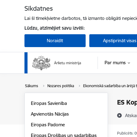
Pāriet uz lapas saturu
Sīkdatnes
Lai šī tīmekļvietne darbotos, tā izmanto obligāti nepiec
Lūdzu, atzīmējiet savu izvēli:
Noraidīt
Apstiprināt visas
Par mums
Sākums
Nozares politika
Ekonomiskā sadarbība un ārējā t
ES Kop
Eiropas Savienība
Apvienotās Nācijas
Atska
Eiropas Padome
Publicēts: 
Eiropas Drošības un sadarbības