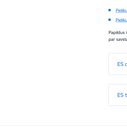
Pielik
Pielik
Papildus 
par savst
ES d
ES 