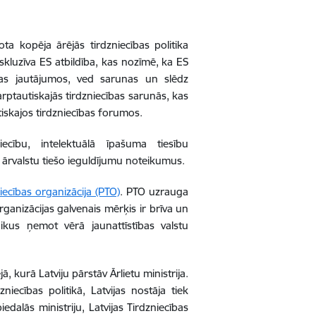
ota kopēja ārējās tirdzniecības politika
kskluzīva ES atbildība, kas nozīmē, ka ES
ības jautājumos, ved sarunas un slēdz
arptautiskajās tirdzniecības sarunās, kas
tiskajos tirdzniecības forumos.
ecību, intelektuālā īpašuma tiesību
 ārvalstu tiešo ieguldījumu noteikumus.
iecības organizācija (PTO)
. PTO uzrauga
rganizācijas galvenais mērķis ir brīva un
laikus ņemot vērā jaunattīstības valstu
 kurā Latviju pārstāv Ārlietu ministrija.
iecības politikā, Latvijas nostāja tiek
piedalās ministriju,
Latvijas Tirdzniecības