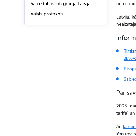
Sabiedrības integrācija Latvijā
un rūpnie
Valsts protokols
Latvija, 
neaizstāj
Inform
Tirdz
Acce
Eiropa
Sabied
Par sav
2025. gad
tarifa) un
Ar
lēmum
lēmuma sk