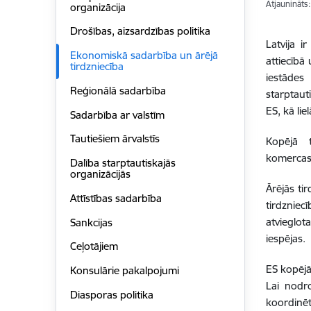
Atjaunināts
organizācija
Drošības, aizsardzības politika
Latvija i
Ekonomiskā sadarbība un ārējā
attiecībā
tirdzniecība
iestādes
Reģionālā sadarbība
starptaut
ES, kā li
Sadarbība ar valstīm
Tautiešiem ārvalstīs
Kopējā t
komercasp
Dalība starptautiskajās
organizācijās
Ārējās ti
Attīstības sadarbība
tirdzniec
atvieglot
Sankcijas
iespējas.
Ceļotājiem
ES kopējā
Konsulārie pakalpojumi
Lai nodro
Diasporas politika
koordinē