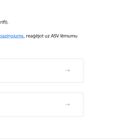
ifi).
 paziņojums
, reaģējot uz ASV lēmumu