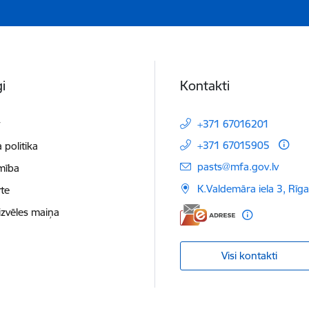
i
Kontakti
t
+371 67016201
+371 67015905
 politika
E-pasts:
pasts@mfa.gov.lv
mība
K.Valdemāra iela 3, Rīg
te
izvēles maiņa
Visi kontakti