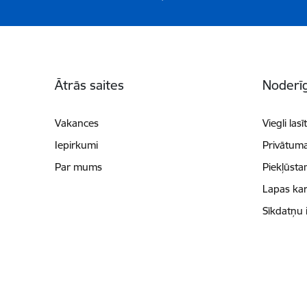
Kājene
Ātrās saites
Noderīg
Vakances
Viegli lasī
Iepirkumi
Privātuma
Par mums
Piekļūsta
Lapas kar
Sīkdatņu 