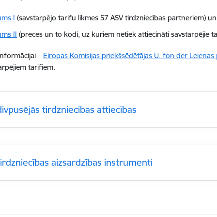
ums I
(savstarpējo tarifu likmes 57 ASV tirdzniecības partneriem) un
ums II
(preces un to kodi, uz kuriem netiek attiecināti savstarpējie tar
informācijai –
Eiropas Komisijas priekšsēdētājas U. fon der Leienas
arpējiem tarifiem.
ivpusējās tirdzniecības attiecības
tirdzniecības aizsardzības instrumenti