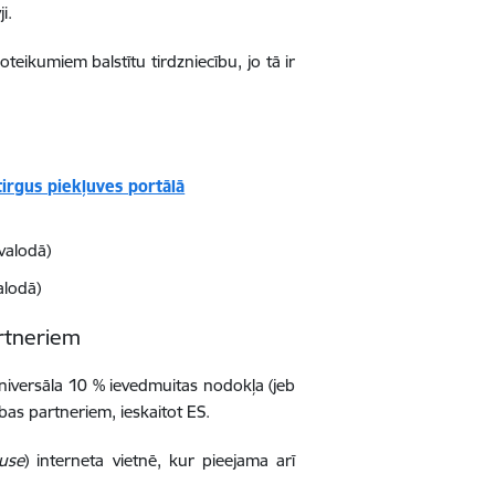
i.
oteikumiem balstītu tirdzniecību, jo tā ir
irgus piekļuves portālā
valodā)
alodā
)
artneriem
niversāla 10 % ievedmuitas nodokļa (jeb
ības partneriem, ieskaitot ES.
use
) interneta vietnē, kur pieejama arī