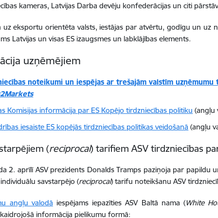
cības kameras, Latvijas Darba devēju konfederācijas un
citi
pārstāvj
kā uz eksportu orientēta valsts, iestājas par atvērtu, godīgu un uz n
ams Latvijas un visas ES izaugsmes un labklājības elements.
ācija uzņēmējiem
niecības noteikumi un iespējas ar trešajām valstīm uzņēmumu t
s2Markets
s Komisijas informācija par ES Kopējo tirdzniecības politiku
(angļu 
rības iesaiste ES kopējās tirdzniecības politikas veidošanā
(ang
ļu v
starpējiem (
reciprocal
) tarifiem ASV tirdzniecības p
a 2. aprīlī ASV prezidents Donalds Tramps paziņoja par papildu u
 individuālu savstarpējo (
reciprocal
) tarifu noteikšanu ASV tirdzniec
u angļu valodā
iespējams iepazīties ASV Baltā nama (
White Ho
aidrojošā informācija pielikumu formā: