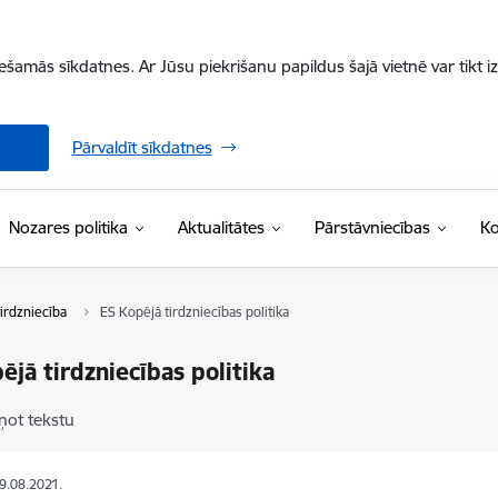
iešamās sīkdatnes. Ar Jūsu piekrišanu papildus šajā vietnē var tikt i
Pārvaldīt sīkdatnes
Nozares politika
Aktualitātes
Pārstāvniecības
Ko
irdzniecība
ES Kopējā tirdzniecības politika
ējā tirdzniecības politika
ņot tekstu
09.08.2021.