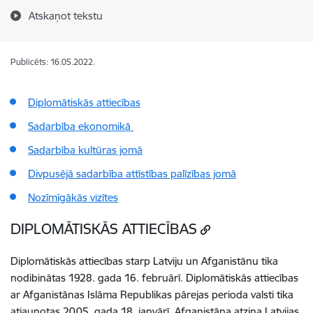
Atskaņot tekstu
Publicēts: 16.05.2022.
Diplomātiskās attiecības
Sadarbība ekonomikā
Sadarbība kultūras jomā
Divpusējā sadarbība attīstības palīzības jomā
Nozīmīgākās vizītes
DIPLOMĀTISKĀS ATTIECĪBAS
Diplomātiskās attiecības starp Latviju un Afganistānu tika
nodibinātas 1928. gada 16. februārī. Diplomātiskās attiecības
ar Afganistānas Islāma Republikas pārejas perioda valsti tika
atjaunotas 2005. gada 18. janvārī. Afganistāna atzina Latvijas