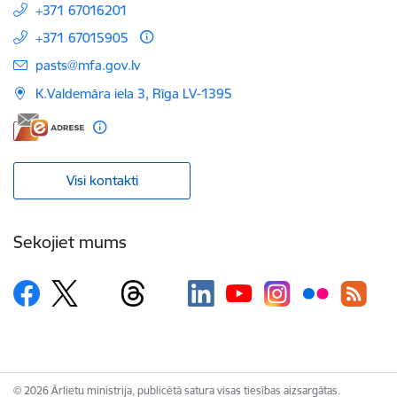
+371 67016201
+371 67015905
E-pasts:
pasts@mfa.gov.lv
K.Valdemāra iela 3, Rīga LV-1395
Visi kontakti
Sekojiet mums
© 2026 Ārlietu ministrija, publicētā satura visas tiesības aizsargātas.