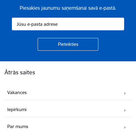
Piesakies jaunumu saņemšanai savā e-pastā.
Kājene
Ātrās saites
Vakances
Iepirkumi
Par mums