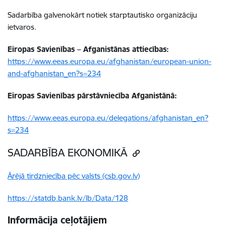
Sadarbība galvenokārt notiek starptautisko organizāciju
ietvaros.
Eiropas Savienības – Afganistānas attiecības:
https://www.eeas.europa.eu/afghanistan/european-union-
and-afghanistan_en?s=234
Eiropas Savienības pārstāvniecība Afganistānā:
https://www.eeas.europa.eu/delegations/afghanistan_en?
s=234
SADARBĪBA EKONOMIKĀ
Ārējā tirdzniecība pēc valsts (csb.gov.lv)
https://statdb.bank.lv/lb/Data/128
Informācija ceļotājiem