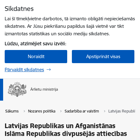
Pāriet uz lapas saturu
Sīkdatnes
Spied
lai meklētu
Enter
Lai šī tīmekļvietne darbotos, tā izmanto obligāti nepieciešamās
sīkdatnes. Ar Jūsu piekrišanu papildus šajā vietnē var tikt
izmantotas statistikas un sociālo mediju sīkdatnes.
Lūdzu, atzīmējiet savu izvēli:
Noraidīt
Apstiprināt visas
Pārvaldīt sīkdatnes
Sākums
Nozares politika
Sadarbība ar valstīm
Latvijas Republika
Latvijas Republikas un Afganistānas
Islāma Republikas divpusējās attiecības