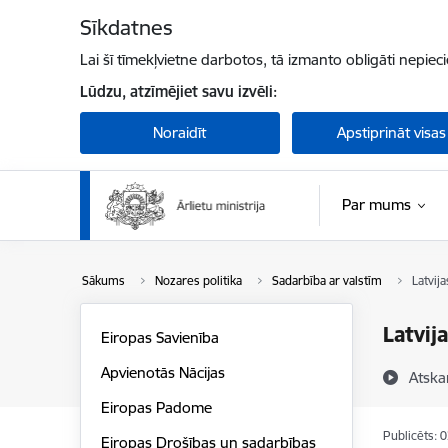
Pāriet uz lapas saturu
Sīkdatnes
Lai šī tīmekļvietne darbotos, tā izmanto obligāti nepiec
Lūdzu, atzīmējiet savu izvēli:
Noraidīt
Apstiprināt visas
Par mums
Sākums
Nozares politika
Sadarbība ar valstīm
Latvij
Latvij
Eiropas Savienība
Apvienotās Nācijas
Atska
Eiropas Padome
Publicēts: 
Eiropas Drošības un sadarbības