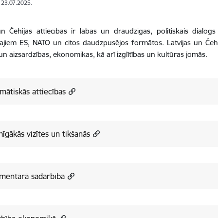
: 23.07.2025.
un Čehijas attiecības ir labas un draudzīgas, politiskais dialo
ajiem ES, NATO un citos daudzpusējos formātos. Latvijas un Čehi
un aizsardzības, ekonomikas, kā arī izglītības un kultūras jomās
.
mātiskās attiecības
īgākās vizītes un tikšanās
amentārā sadarbība