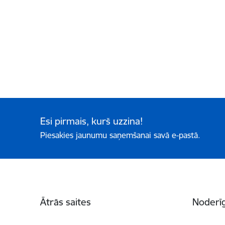
Esi pirmais, kurš uzzina!
Piesakies jaunumu saņemšanai savā e-pastā.
Kājene
Ātrās saites
Noderīg