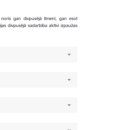
gs noris gan divpusējā līmenī, gan esot
jas divpusējā sadarbība aktīvi izpaužas