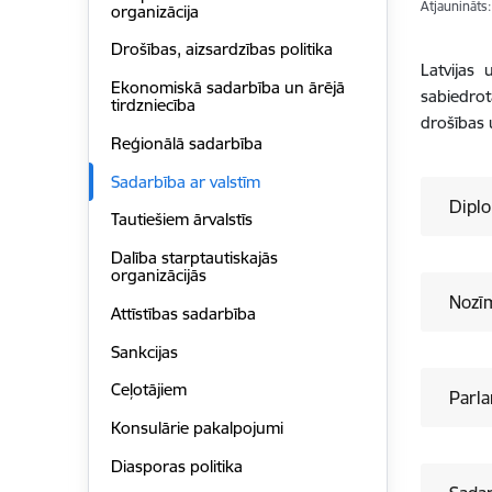
Atjaunināts
organizācija
Drošības, aizsardzības politika
Latvijas 
Ekonomiskā sadarbība un ārējā
sabiedrot
tirdzniecība
drošības 
Reģionālā sadarbība
Sadarbība ar valstīm
Diplo
Tautiešiem ārvalstīs
Dalība starptautiskajās
organizācijās
Nozīm
Attīstības sadarbība
Sankcijas
Ceļotājiem
Parl
Konsulārie pakalpojumi
Diasporas politika