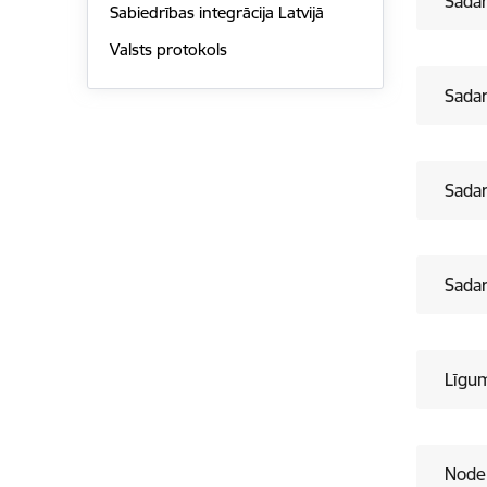
Sada
Sabiedrības integrācija Latvijā
Valsts protokols
Sadar
Sadar
Sadar
Līgu
Noder