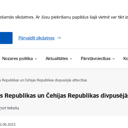
iešamās sīkdatnes. Ar Jūsu piekrišanu papildus šajā vietnē var tikt i
Pārvaldīt sīkdatnes
Nozares politika
Aktualitātes
Pārstāvniecības
Ko
as Republikas un Čehijas Republikas divpusējās attiecības
as Republikas un Čehijas Republikas divpusējā
ņot tekstu
02.06.2023.