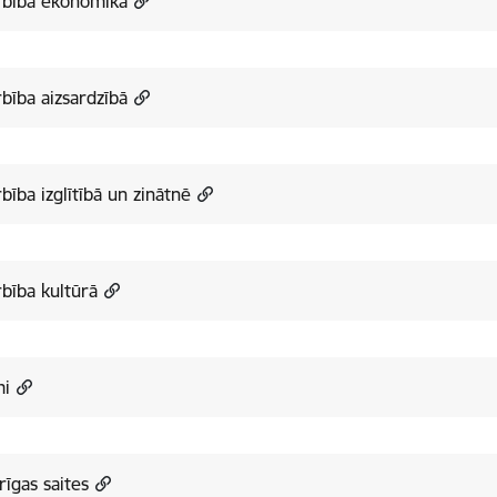
rbība ekonomikā
bība aizsardzībā
bība izglītībā un zinātnē
bība kultūrā
mi
īgas saites