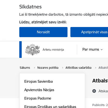
Pāriet uz lapas saturu
Sīkdatnes
Lai šī tīmekļvietne darbotos, tā izmanto obligāti nepiec
Lūdzu, atzīmējiet savu izvēli:
Noraidīt
Apstiprināt visas
Par mums
Sākums
Nozares politika
Attīstības sadarbība
Atbalst
Atbals
Eiropas Savienība
Apvienotās Nācijas
Atska
Eiropas Padome
Publicēts: 
Eiropas Drošības un sadarbības