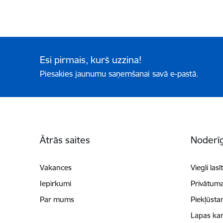
Esi pirmais, kurš uzzina!
Piesakies jaunumu saņemšanai savā e-pastā.
Kājene
Ātrās saites
Noderīg
Vakances
Viegli lasī
Iepirkumi
Privātuma
Par mums
Piekļūsta
Lapas kar