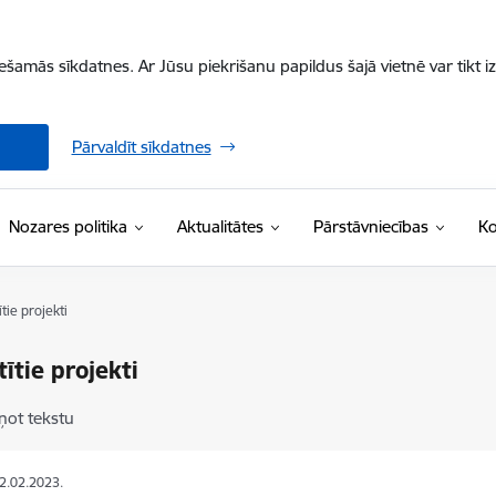
iešamās sīkdatnes. Ar Jūsu piekrišanu papildus šajā vietnē var tikt i
Pārvaldīt sīkdatnes
Nozares politika
Aktualitātes
Pārstāvniecības
Ko
ītie projekti
tītie projekti
ņot tekstu
22.02.2023.