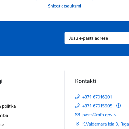
Sniegt atsauksmi
i
Kontakti
t
+371 67016201
+371 67015905
 politika
E-pasts:
pasts@mfa.gov.lv
mība
K.Valdemāra iela 3, Rīg
te