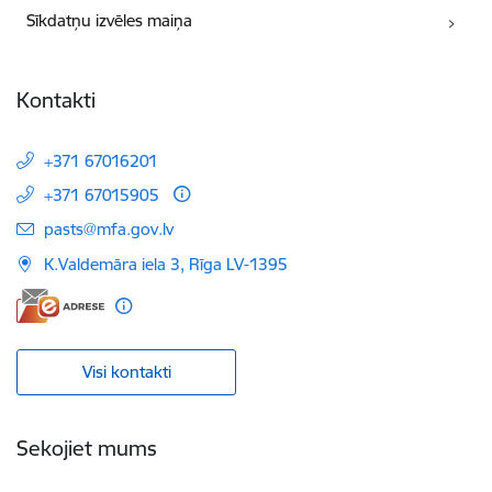
Sīkdatņu izvēles maiņa
Kontakti
+371 67016201
+371 67015905
E-pasts:
pasts@mfa.gov.lv
K.Valdemāra iela 3, Rīga LV-1395
Visi kontakti
Sekojiet mums