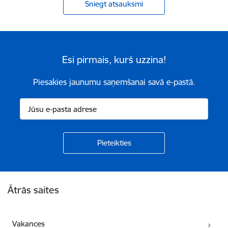
Sniegt atsauksmi
Esi pirmais, kurš uzzina!
Piesakies jaunumu saņemšanai savā e-pastā.
Kājene
Ātrās saites
Vakances