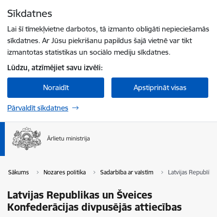
Pāriet uz lapas saturu
Sīkdatnes
Spied
lai meklētu
Enter
Lai šī tīmekļvietne darbotos, tā izmanto obligāti nepieciešamās
sīkdatnes. Ar Jūsu piekrišanu papildus šajā vietnē var tikt
izmantotas statistikas un sociālo mediju sīkdatnes.
Lūdzu, atzīmējiet savu izvēli:
Noraidīt
Apstiprināt visas
Pārvaldīt sīkdatnes
Sākums
Nozares politika
Sadarbība ar valstīm
Latvijas Republika
Latvijas Republikas un Šveices
Konfederācijas divpusējās attiecības