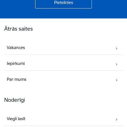
Kājene
Ātrās saites
Vakances
Iepirkumi
Par mums
Noderīgi
Viegli lasīt