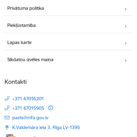
Privātuma politika
Piekļūstamība
Lapas karte
Sīkdatņu izvēles maiņa
Kontakti
+371 67016201
+371 67015905
E-pasts:
pasts@mfa.gov.lv
K.Valdemāra iela 3, Rīga LV-1395