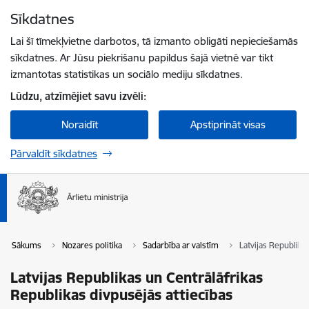
Pāriet uz lapas saturu
Sīkdatnes
Spied
lai meklētu
Enter
Lai šī tīmekļvietne darbotos, tā izmanto obligāti nepieciešamās
sīkdatnes. Ar Jūsu piekrišanu papildus šajā vietnē var tikt
izmantotas statistikas un sociālo mediju sīkdatnes.
Lūdzu, atzīmējiet savu izvēli:
Noraidīt
Apstiprināt visas
Pārvaldīt sīkdatnes
Sākums
Nozares politika
Sadarbība ar valstīm
Latvijas Republika
Latvijas Republikas un Centrālāfrikas
Republikas divpusējās attiecības