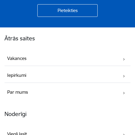
Kājene
Ātrās saites
Vakances
Iepirkumi
Par mums
Noderīgi
Viegli lasīt