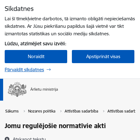
Pāriet uz lapas saturu
Sīkdatnes
Spied
lai meklētu
Enter
Lai šī tīmekļvietne darbotos, tā izmanto obligāti nepieciešamās
sīkdatnes. Ar Jūsu piekrišanu papildus šajā vietnē var tikt
izmantotas statistikas un sociālo mediju sīkdatnes.
Lūdzu, atzīmējiet savu izvēli:
Noraidīt
Apstiprināt visas
Pārvaldīt sīkdatnes
Sākums
Nozares politika
Attīstības sadarbība
Attīstības sadarbība
Jomu regulējošie normatīvie akti
Atskaņot tekstu