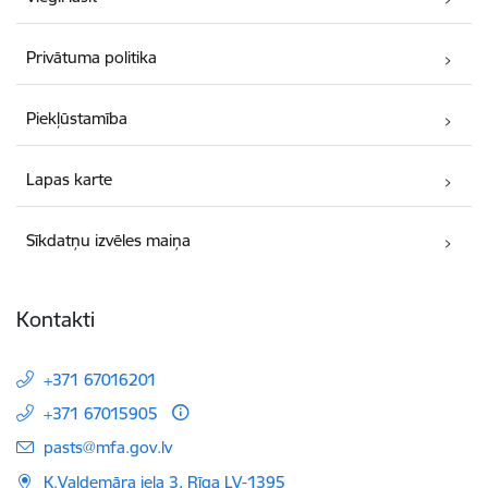
Privātuma politika
Piekļūstamība
Lapas karte
Sīkdatņu izvēles maiņa
Kontakti
+371 67016201
+371 67015905
E-pasts:
pasts@mfa.gov.lv
K.Valdemāra iela 3, Rīga LV-1395