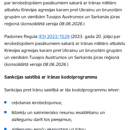
par ierobežojošiem pasākumiem sakarā ar Irānas militāro
atbalstu Krievijas agresijas karam pret Ukrainu un bruņotām
grupām un vienībām Tuvajos Austrumos un Sarkanās jūras
reģionā (
konsolidētā versija 08.06.2026.
)
Padomes Regula
(ES) 2023/1529
(2023. gada 20. jūlijs) par
ierobežojošiem pasākumiem sakarā ar Irānas militāro atbalstu
Krievijas agresijas karam pret Ukrainu un bruņotām grupām
un vienībām Tuvajos Austrumos un Sarkanās jūras reģionā
(
konsolidētā versija 08.06.2026.
)
Sankcijas saistībā ar Irānas kodolprogrammu
Sankcijas pret Irānu saistībā ar tās kodolprogrammu ietver:
ceļošanas ierobežojumus;
līdzekļu un saimniecisko resursu iesaldēšanu un
aizliegumu darīt tos pieejamus;
aizliegumu ieroču eksportam uz Irānu.