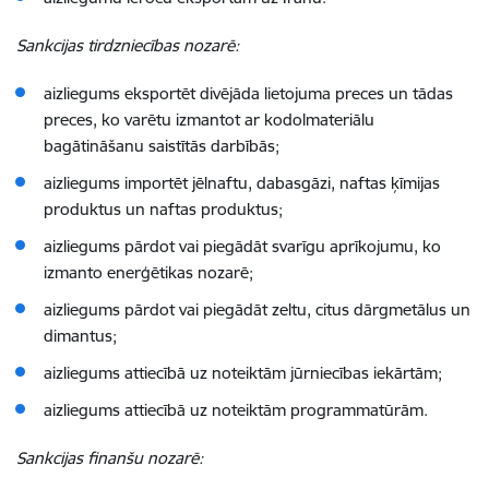
Sankcijas tirdzniecības nozarē:
aizliegums eksportēt divējāda lietojuma preces un tādas
preces, ko varētu izmantot ar kodolmateriālu
bagātināšanu saistītās darbībās;
aizliegums importēt jēlnaftu, dabasgāzi, naftas ķīmijas
produktus un naftas produktus;
aizliegums pārdot vai piegādāt svarīgu aprīkojumu, ko
izmanto enerģētikas nozarē;
aizliegums pārdot vai piegādāt zeltu, citus dārgmetālus un
dimantus;
aizliegums attiecībā uz noteiktām jūrniecības iekārtām;
aizliegums attiecībā uz noteiktām programmatūrām.
Sankcijas finanšu nozarē: