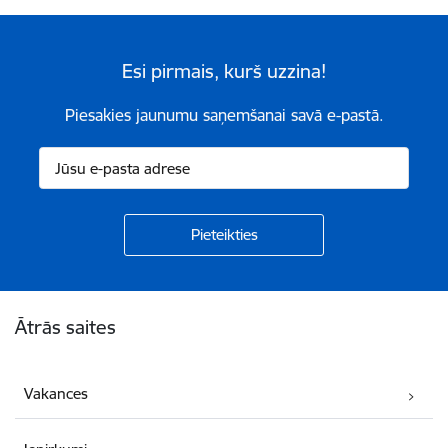
Esi pirmais, kurš uzzina!
Piesakies jaunumu saņemšanai savā e-pastā.
Kājene
Ātrās saites
Vakances