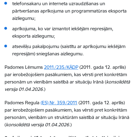
telefonsakaru un interneta uzraudzīšanas un
pārtveršanas aprīkojuma un programmatūras eksporta
aizliegumu;
aprīkojuma, ko var izmantot iekšējām represijām,
eksporta aizliegumu;
atsevišķu pakalpojumu (saistītu ar aprīkojumu iekšējām
represijām) sniegšanas aizliegumu.
Padomes Lēmums
2011/235/KĀDP
(2011. gada 12. aprīlis)
par ierobežojošiem pasākumiem, kas vērsti pret konkrētām
personām un vienībām saistībā ar situāciju Irānā (
konsolidētā
versija 01.04.2026.
)
Padomes Regula
(ES) Nr. 359/2011
(2011. gada 12. aprīlis)
par ierobežojošiem pasākumiem, kas vērsti pret konkrētām
personām, vienībām un struktūrām saistībā ar situāciju Irānā
(
konsolidētā versija 01.04.2026.
)