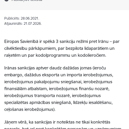
Publicēts: 28.06.2021.
Atjaunināts: 21.07.2026.
Eiropas Savienībā ir spēkā 3 sankciju režīmi pret Irānu – par
cilvēktiesību pārkāpumiem, par bezpilota lidaparātiem un
raķetēm un par kodolprogrammu un kodolieročiem.
Irānas sankcijas aptver daudz dažādas jomas (ieroču
embargo, dažādus eksporta un importa ierobežojumus,
ierobežojumus pakalpojumu sniegšanai, ierobežojumus
finansiālām atbalstam, ierobežojumus finanšu nozarē,
ierobežojumus transporta nozarē, ierobežojumus
specializētas apmācības sniegšanā, līdzekļu iesaldēšanu,
ceļošanas ierobežojumus).
Jāņem vērā, ka sankcijas ir noteiktas ne tikai konkrētās
nozarēs, bet arī pret konkrētām personām un uzņēmumiem,