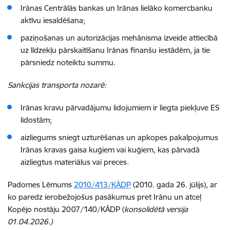
Irānas Centrālās bankas un Irānas lielāko komercbanku
aktīvu iesaldēšana;
paziņošanas un autorizācijas mehānisma izveide attiecībā
uz līdzekļu pārskaitīšanu Irānas finanšu iestādēm, ja tie
pārsniedz noteiktu summu.
Sankcijas transporta nozarē:
Irānas kravu pārvadājumu lidojumiem ir liegta piekļuve ES
lidostām;
aizliegums sniegt uzturēšanas un apkopes pakalpojumus
Irānas kravas gaisa kuģiem vai kuģiem, kas pārvadā
aizliegtus materiālus vai preces.
Padomes Lēmums
2010/413/KĀDP
(2010. gada 26. jūlijs), ar
ko paredz ierobežojošus pasākumus pret Irānu un atceļ
Kopējo nostāju 2007/140/KĀDP (
konsolidētā versija
01.04.2026.)