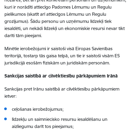
kuri ir norādīti attiecīgo Padomes Lēmumu un Regulu
pielikumos (skatīt arī attiecīgos Lēmumu un Regulu
grozījumus). Šādu personu un uzņēmumu līdzekļi tiek
iesaldēti, un nekādi līdzekļi un ekonomiskie resursi nevar tikt
darīti tām pieejami.
Minētie ierobežojumi ir saistoši visā Eiropas Savienības
teritorijā, tostarp tās gaisa telpā, un tie ir saistoši visām ES
jurisdikcijā esošām fiziskām un juridiskām personām.
Sankcijas saistībā ar cilvēktiesību pārkāpumiem Irānā
Sankcijas pret Irānu saistībā ar cilvēktiesību pārkāpumiem
ietver:
ceļošanas ierobežojumus;
līdzekļu un saimniecisko resursu iesaldēšanu un
aizliegumu darīt tos pieejamus;