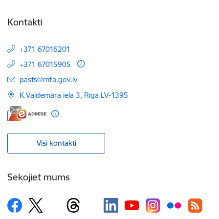
Kontakti
+371 67016201
+371 67015905
E-pasts:
pasts@mfa.gov.lv
K.Valdemāra iela 3, Rīga LV-1395
Visi kontakti
Sekojiet mums