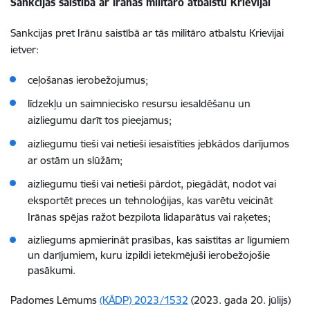
Sankcijas saistībā ar Irānas militāro atbalstu Krievijai
Sankcijas pret Irānu saistībā ar tās militāro atbalstu Krievijai
ietver:
ceļošanas ierobežojumus;
līdzekļu un saimniecisko resursu iesaldēšanu un
aizliegumu darīt tos pieejamus;
aizliegumu tieši vai netieši iesaistīties jebkādos darījumos
ar ostām un slūžām;
aizliegumu tieši vai netieši pārdot, piegādāt, nodot vai
eksportēt preces un tehnoloģijas, kas varētu veicināt
Irānas spējas ražot bezpilota lidaparātus vai raķetes;
aizliegums apmierināt prasības, kas saistītas ar līgumiem
un darījumiem, kuru izpildi ietekmējuši ierobežojošie
pasākumi.
Padomes Lēmums
(KĀDP) 2023/1532
(2023. gada 20. jūlijs)