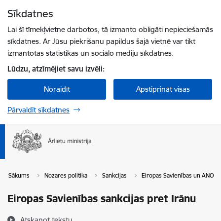
Pāriet uz lapas saturu
Sīkdatnes
Spied
lai meklētu
Enter
Lai šī tīmekļvietne darbotos, tā izmanto obligāti nepieciešamās
sīkdatnes. Ar Jūsu piekrišanu papildus šajā vietnē var tikt
izmantotas statistikas un sociālo mediju sīkdatnes.
Lūdzu, atzīmējiet savu izvēli:
Noraidīt
Apstiprināt visas
Pārvaldīt sīkdatnes
Sākums
Nozares politika
Sankcijas
Eiropas Savienības un ANO sa
Eiropas Savienības sankcijas pret Irānu
Atskaņot tekstu