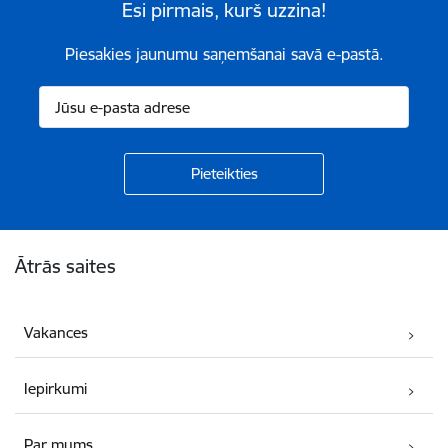
Esi pirmais, kurš uzzina!
Piesakies jaunumu saņemšanai savā e-pastā.
Kājene
Ātrās saites
Vakances
Iepirkumi
Par mums