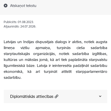
Atskaņot tekstu
Publicēts: 01.08.2023.
Atjaunināts: 24.07.2026.
Latvijas un Indijas divpusējais dialogs ir aktīvs, notiek augsta
līmeņa vizīšu apmaiņa, turpinās cieša sadarbība
starptautiskajās organizācijās, notiek sadarbība izglītības,
kultūras un mākslas jomā, kā arī tiek paplašināta starpvalstu
līgumtiesiskā bāze. Latvija ir ieinteresēta padziļināt sadarbību
ekonomikā, kā arī turpināt attīstīt starpparlamentāro
sadarbību.
Diplomātiskās attiecības