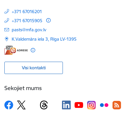
+371 67016201
+371 67015905
E-pasts:
pasts@mfa.gov.lv
K.Valdemāra iela 3, Rīga LV-1395
Visi kontakti
Sekojiet mums