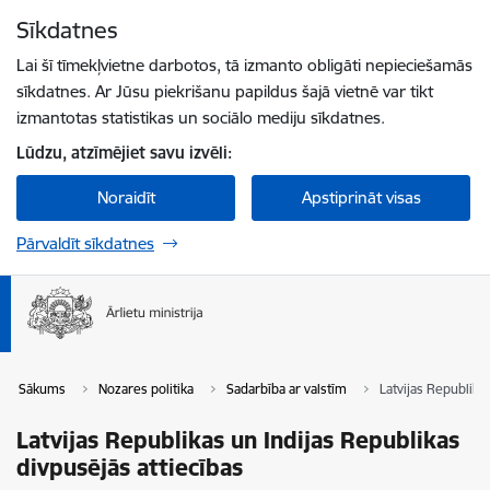
Pāriet uz lapas saturu
Sīkdatnes
Spied
lai meklētu
Enter
Lai šī tīmekļvietne darbotos, tā izmanto obligāti nepieciešamās
sīkdatnes. Ar Jūsu piekrišanu papildus šajā vietnē var tikt
izmantotas statistikas un sociālo mediju sīkdatnes.
Lūdzu, atzīmējiet savu izvēli:
Noraidīt
Apstiprināt visas
Pārvaldīt sīkdatnes
Sākums
Nozares politika
Sadarbība ar valstīm
Latvijas Republika
Latvijas Republikas un Indijas Republikas
divpusējās attiecības