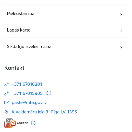
Piekļūstamība
Lapas karte
Sīkdatņu izvēles maiņa
Kontakti
+371 67016201
+371 67015905
E-pasts:
pasts@mfa.gov.lv
K.Valdemāra iela 3, Rīga LV-1395