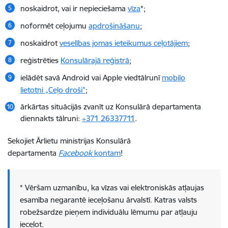
noskaidrot, vai ir nepieciešama
vīza
*;
noformēt ceļojumu
apdrošināšanu
;
noskaidrot
veselības jomas ieteikumus ceļotājiem
;
reģistrēties
Konsulārajā reģistrā
;
ielādēt savā Android vai Apple viedtālrunī
mobilo
lietotni „Ceļo droši"
;
ārkārtas situācijās zvanīt uz Konsulārā departamenta
diennakts tālruni:
+371 26337711
.
Sekojiet Ārlietu ministrijas Konsulārā
departamenta
Facebook
kontam
!
* Vēršam uzmanību, ka vīzas vai elektroniskās atļaujas
esamība negarantē ieceļošanu ārvalstī. Katras valsts
robežsardze pieņem individuālu lēmumu par atļauju
ieceļot.