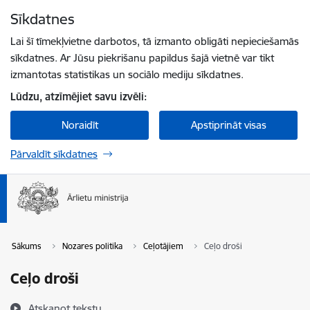
Pāriet uz lapas saturu
Sīkdatnes
Spied
lai meklētu
Enter
Lai šī tīmekļvietne darbotos, tā izmanto obligāti nepieciešamās
sīkdatnes. Ar Jūsu piekrišanu papildus šajā vietnē var tikt
izmantotas statistikas un sociālo mediju sīkdatnes.
Lūdzu, atzīmējiet savu izvēli:
Noraidīt
Apstiprināt visas
Pārvaldīt sīkdatnes
Sākums
Nozares politika
Ceļotājiem
Ceļo droši
Ceļo droši
Atskaņot tekstu