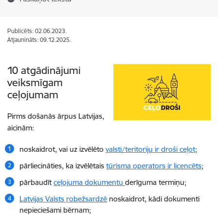
Publicēts: 02.06.2023.
Atjaunināts: 09.12.2025.
10 atgādinājumi
veiksmīgam
ceļojumam
Pirms došanās ārpus Latvijas,
aicinām:
noskaidrot, vai uz izvēlēto
valsti/teritoriju ir droši ceļot
;
pārliecināties, ka izvēlētais
tūrisma operators ir licencēts
;
pārbaudīt
ceļojuma dokumentu
derīguma termiņu;
Latvijas Valsts robežsardzē
noskaidrot, kādi dokumenti
nepieciešami bērnam;