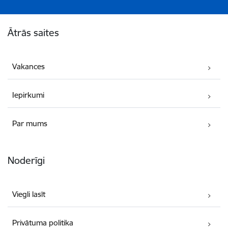
Kājene
Ātrās saites
Vakances
Iepirkumi
Par mums
Noderīgi
Viegli lasīt
Privātuma politika