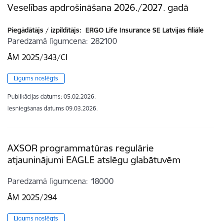
Veselības apdrošināšana 2026./2027. gadā
Piegādātājs / izpildītājs:
ERGO Life Insurance SE Latvijas filiāle
Paredzamā līgumcena
282100
ĀM 2025/343/CI
Līgums noslēgts
Publikācijas datums:
05.02.2026.
Iesniegšanas datums
09.03.2026.
AXSOR programmatūras regulārie
atjauninājumi EAGLE atslēgu glabātuvēm
Paredzamā līgumcena
18000
ĀM 2025/294
Līgums noslēgts