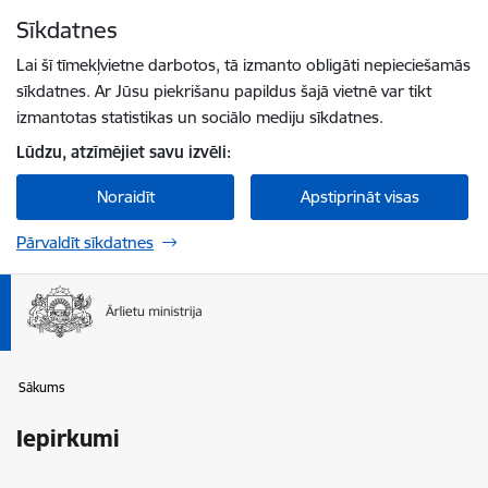
Pāriet uz lapas saturu
Sīkdatnes
Spied
lai meklētu
Enter
Lai šī tīmekļvietne darbotos, tā izmanto obligāti nepieciešamās
sīkdatnes. Ar Jūsu piekrišanu papildus šajā vietnē var tikt
izmantotas statistikas un sociālo mediju sīkdatnes.
Lūdzu, atzīmējiet savu izvēli:
Noraidīt
Apstiprināt visas
Pārvaldīt sīkdatnes
Sākums
Iepirkumi