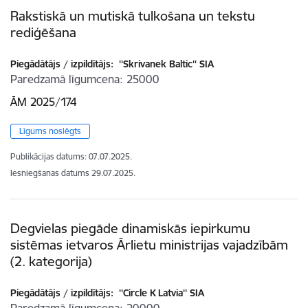
Rakstiskā un mutiskā tulkošana un tekstu
rediģēšana
Piegādātājs / izpildītājs:
''Skrivanek Baltic'' SIA
Paredzamā līgumcena
25000
ĀM 2025/174
Līgums noslēgts
Publikācijas datums:
07.07.2025.
Iesniegšanas datums
29.07.2025.
Degvielas piegāde dinamiskās iepirkumu
sistēmas ietvaros Ārlietu ministrijas vajadzībām
(2. kategorija)
Piegādātājs / izpildītājs:
''Circle K Latvia'' SIA
Paredzamā līgumcena
20000