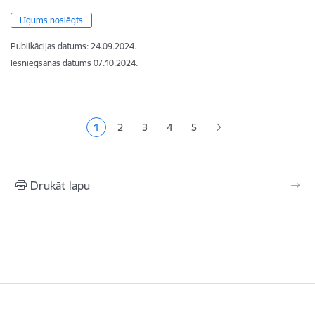
Līgums noslēgts
Publikācijas datums:
24.09.2024.
Iesniegšanas datums
07.10.2024.
Lapošana
1
2
3
4
5
Pašreizējā lapa
Lapa
Lapa
Lapa
Lapa
Drukāt lapu