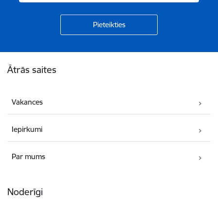
Kājene
Ātrās saites
Vakances
Iepirkumi
Par mums
Noderīgi