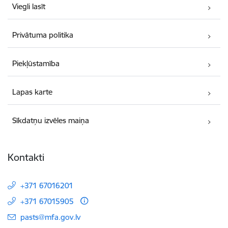
Viegli lasīt
Privātuma politika
Piekļūstamība
Lapas karte
Sīkdatņu izvēles maiņa
Kontakti
+371 67016201
+371 67015905
E-pasts:
pasts@mfa.gov.lv