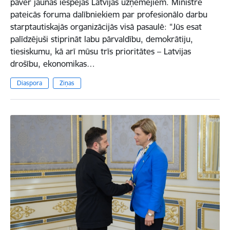
paver jaunas iespējas Latvijas uzņēmējiem. Ministre
pateicās foruma dalībniekiem par profesionālo darbu
starptautiskajās organizācijās visā pasaulē: “Jūs esat
palīdzējuši stiprināt labu pārvaldību, demokrātiju,
tiesiskumu, kā arī mūsu trīs prioritātes – Latvijas
drošību, ekonomikas…
Diaspora
Ziņas