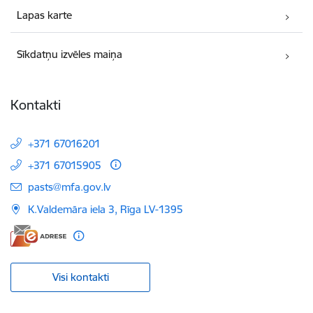
Lapas karte
Sīkdatņu izvēles maiņa
Kontakti
+371 67016201
+371 67015905
E-pasts:
pasts@mfa.gov.lv
K.Valdemāra iela 3, Rīga LV-1395
Visi kontakti