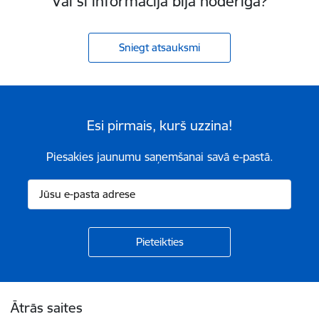
Vai šī informācija bija noderīga?
Sniegt atsauksmi
Esi pirmais, kurš uzzina!
Piesakies jaunumu saņemšanai savā e-pastā.
Kājene
Ātrās saites