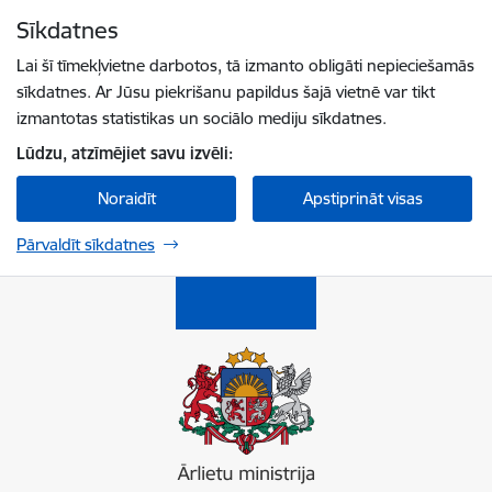
Pāriet uz lapas saturu
Sīkdatnes
Spied
lai meklētu
Enter
Lai šī tīmekļvietne darbotos, tā izmanto obligāti nepieciešamās
sīkdatnes. Ar Jūsu piekrišanu papildus šajā vietnē var tikt
izmantotas statistikas un sociālo mediju sīkdatnes.
Lūdzu, atzīmējiet savu izvēli:
Noraidīt
Apstiprināt visas
Pārvaldīt sīkdatnes
Ārlietu ministrija