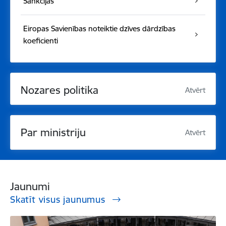
Sankcijas
Eiropas Savienības noteiktie dzīves dārdzības
koeficienti
Nozares politika
Atvērt
Par ministriju
Atvērt
Jaunumi
Skatīt visus jaunumus