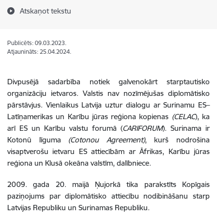
Atskaņot tekstu
Publicēts: 09.03.2023.
Atjaunināts: 25.04.2024.
Divpusējā sadarbība notiek galvenokārt starptautisko
organizāciju ietvaros. Valstis nav nozīmējušas diplomātisko
pārstāvjus. Vienlaikus Latvija uztur dialogu ar Surinamu ES
–
Latīņamerikas un Karību jūras reģiona kopienas
(CELAC
), ka
arī ES un Karību valstu forumā (
CARIFORUM
). Surinama ir
Kotonū līguma
(
Cotonou Agreement
)
, kurš nodrošina
visaptverošu ietvaru ES attiecībām ar Āfrikas, Karību jūras
reģiona un Klusā okeāna valstīm, dalībniece.
2009. gada 20. maijā Ņujorkā tika parakstīts Kopīgais
paziņojums par diplomātisko attiecību nodibināšanu starp
Latvijas Republiku un Surinamas Republiku.