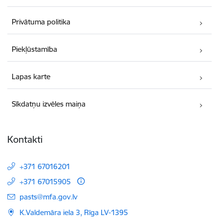
Privātuma politika
Piekļūstamība
Lapas karte
Sīkdatņu izvēles maiņa
Kontakti
+371 67016201
+371 67015905
E-pasts:
pasts@mfa.gov.lv
K.Valdemāra iela 3, Rīga LV-1395