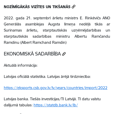
NOZĪMĪGĀKĀS VIZĪTES UN TIKŠANĀS
2022. gada 21. septembrī ārlietu ministrs E. Rinkēvičs ANO
Ģenerālās asamblejas Augsta līmeņa nedēļā tikās ar
Surinamas ārlietu, starptautiskās uzņēmējdarbības un
starptautiskās sadarbības ministru Albertu Ramčandu
Ramdinu (Albert Ramchand Ramdin)
EKONOMISKĀ SADARBĪBA
Aktuālā informācija:
Latvijas oficiālā statistika. Latvijas ārējā tirdzniecība:
https://eksports.csb.gov.lv/lv/years/countries/import/2022
Latvijas banka. Tiešās investīcijas/TI Latvijā. TI datu valstu
dalījumā tabulas:
https://statdb.bank.lv/lb/