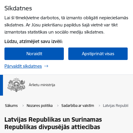
Pāriet uz lapas saturu
Sīkdatnes
Spied
lai meklētu
Enter
Lai šī tīmekļvietne darbotos, tā izmanto obligāti nepieciešamās
sīkdatnes. Ar Jūsu piekrišanu papildus šajā vietnē var tikt
izmantotas statistikas un sociālo mediju sīkdatnes.
Lūdzu, atzīmējiet savu izvēli:
Noraidīt
Apstiprināt visas
Pārvaldīt sīkdatnes
Sākums
Nozares politika
Sadarbība ar valstīm
Latvijas Republika
Latvijas Republikas un Surinamas
Republikas divpusējās attiecības