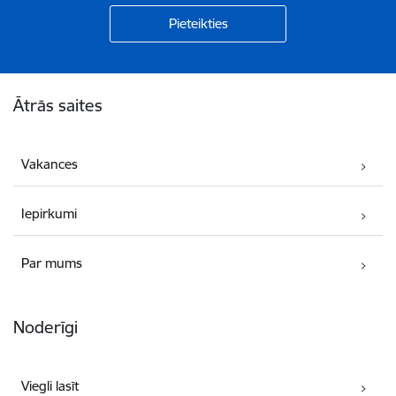
Kājene
Ātrās saites
Vakances
Iepirkumi
Par mums
Noderīgi
Viegli lasīt