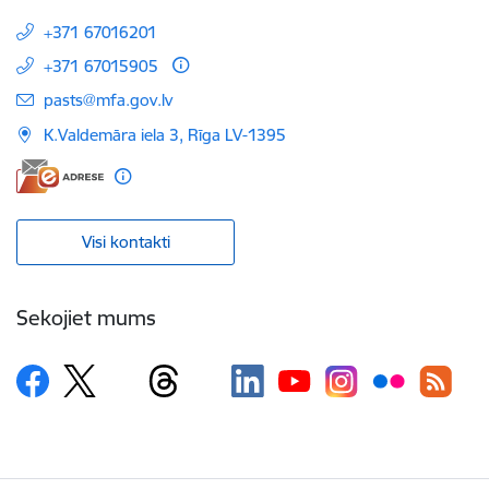
+371 67016201
+371 67015905
E-pasts:
pasts@mfa.gov.lv
K.Valdemāra iela 3, Rīga LV-1395
Visi kontakti
Sekojiet mums