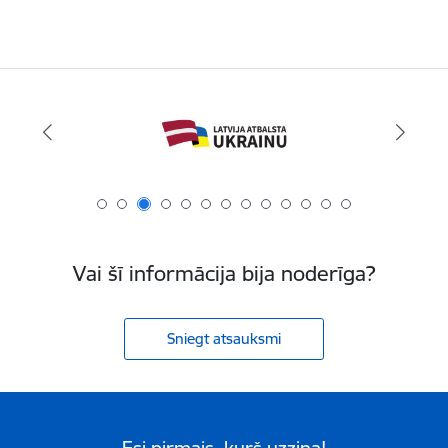
Vai šī informācija bija noderīga?
Sniegt atsauksmi
Esi pirmais, kurš uzzina!