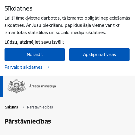
Pāriet uz lapas saturu
Sīkdatnes
Spied
lai meklētu
Enter
Lai šī tīmekļvietne darbotos, tā izmanto obligāti nepieciešamās
sīkdatnes. Ar Jūsu piekrišanu papildus šajā vietnē var tikt
izmantotas statistikas un sociālo mediju sīkdatnes.
Lūdzu, atzīmējiet savu izvēli:
Noraidīt
Apstiprināt visas
Pārvaldīt sīkdatnes
Sākums
Pārstāvniecības
Pārstāvniecības