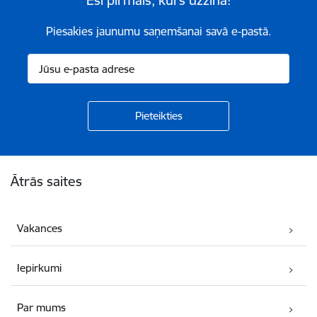
Piesakies jaunumu saņemšanai savā e-pastā.
Kājene
Ātrās saites
Vakances
Iepirkumi
Par mums