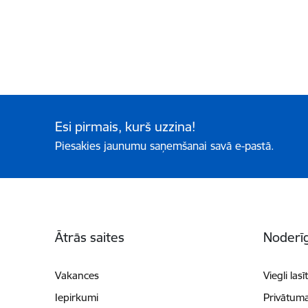
Esi pirmais, kurš uzzina!
Piesakies jaunumu saņemšanai savā e-pastā.
Kājene
Ātrās saites
Noderīg
Vakances
Viegli lasī
Iepirkumi
Privātuma