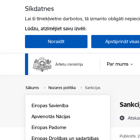
Pāriet uz lapas saturu
Sīkdatnes
Lai šī tīmekļvietne darbotos, tā izmanto obligāti nepiec
Lūdzu, atzīmējiet savu izvēli:
Noraidīt
Apstiprināt visas
Par mums
Sākums
Nozares politika
Sankcijas
Sankci
Eiropas Savienība
Apvienotās Nācijas
Atska
Eiropas Padome
Publicēts: 
Eiropas Drošības un sadarbības