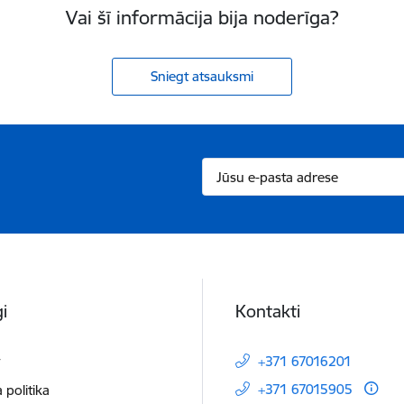
Vai šī informācija bija noderīga?
Sniegt atsauksmi
i
Kontakti
t
+371 67016201
+371 67015905
 politika