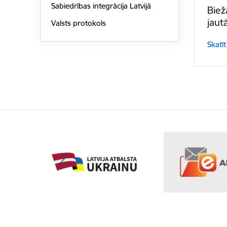
Sabiedrības integrācija Latvijā
Biež
jaut
Valsts protokols
Skatīt