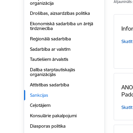
Atjaunināts
organizācija
Drošības, aizsardzības politika
Ekonomiskā sadarbība un ārējā
Info
tirdzniecība
Reģionālā sadarbība
Skatīt
Sadarbība ar valstīm
Tautiešiem ārvalstīs
Dalība starptautiskajās
organizācijās
Attīstības sadarbība
ANO
Pado
Sankcijas
Ceļotājiem
Skatīt
Konsulārie pakalpojumi
Diasporas politika