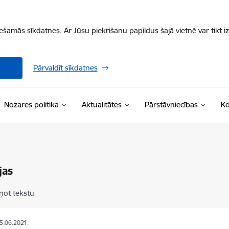
iešamās sīkdatnes. Ar Jūsu piekrišanu papildus šajā vietnē var tikt i
Pārvaldīt sīkdatnes
Nozares politika
Aktualitātes
Pārstāvniecības
Ko
jas
ņot tekstu
25.06.2021.