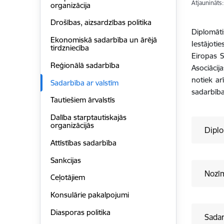
Atjaunināts
organizācija
Drošības, aizsardzības politika
Diplomāti
Ekonomiskā sadarbība un ārējā
Iestājoti
tirdzniecība
Eiropas S
Reģionālā sadarbība
Asociācij
notiek ar
Sadarbība ar valstīm
sadarbība
Tautiešiem ārvalstīs
Dalība starptautiskajās
organizācijās
Diplo
Attīstības sadarbība
Sankcijas
Nozīm
Ceļotājiem
Konsulārie pakalpojumi
Diasporas politika
Sada