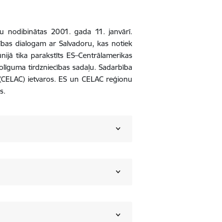
ku nodibinātas 2001. gada 11. janvārī.
rbības dialogam ar Salvadoru, kas notiek
nijā tika parakstīts ES–Centrālamerikas
olīguma tirdzniecības sadaļu. Sadarbība
 (CELAC) ietvaros. ES un CELAC reģionu
s.