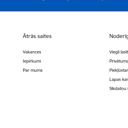
Kājene
Ātrās saites
Noderīg
Vakances
Viegli lasī
Iepirkumi
Privātuma
Par mums
Piekļūsta
Lapas kar
Sīkdatņu 