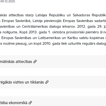
: 09.12.2025.
skās attiecības starp Latvijas Republiku un Salvadoras Republi
es Eiropas Savienībā, Latvija pievienojās Eiropas Savienības sada
avienības un Centrālamerikas dialoga ietvaros. 2012. gada 29. jū
as nolīgums. Kopš 2013. gada 1. oktobra provizoriski piemēro šī n
ī Eiropas Savienības un Latīņamerikas un Karību valstu kopienas
s nozīme pieaug, un kopš 2010. gada tiek uzturēts regulārs dialog
mātiskās attiecības
īgākās vizītes un tikšanās
rbība ekonomikā