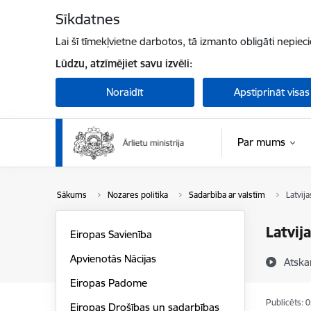
Pāriet uz lapas saturu
Sīkdatnes
Lai šī tīmekļvietne darbotos, tā izmanto obligāti nepiec
Lūdzu, atzīmējiet savu izvēli:
Noraidīt
Apstiprināt visas
Par mums
Sākums
Nozares politika
Sadarbība ar valstīm
Latvij
Latvij
Eiropas Savienība
Apvienotās Nācijas
Atska
Eiropas Padome
Publicēts: 
Eiropas Drošības un sadarbības