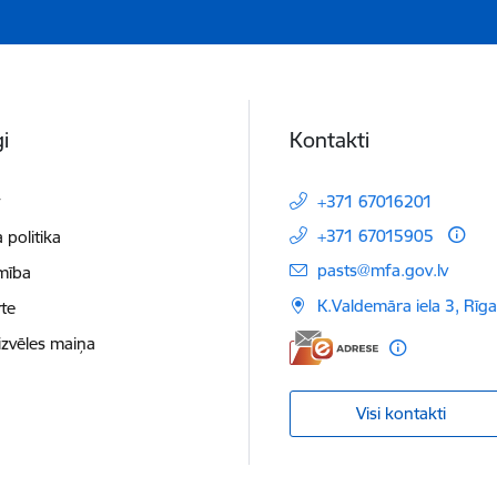
i
Kontakti
t
+371 67016201
+371 67015905
 politika
E-pasts:
pasts@mfa.gov.lv
mība
K.Valdemāra iela 3, Rīg
te
izvēles maiņa
Visi kontakti