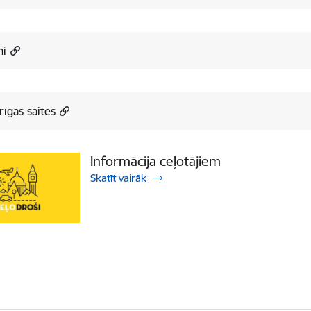
mi
īgas saites
Informācija ceļotājiem
Skatīt vairāk