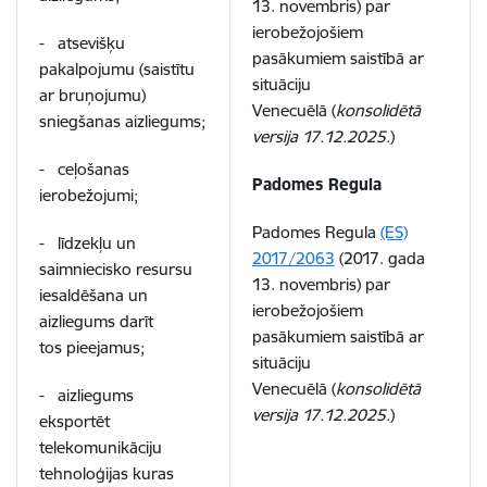
13. novembris) par
ierobežojošiem
- atsevišķu
pasākumiem saistībā ar
pakalpojumu (saistītu
situāciju
ar bruņojumu)
Venecuēlā (
konsolidētā
sniegšanas aizliegums;
versija 17.12.2025.
)
- ceļošanas
Padomes Regula
ierobežojumi;
Padomes Regula
(ES)
- līdzekļu un
2017/2063
(2017. gada
saimniecisko resursu
13. novembris) par
iesaldēšana un
ierobežojošiem
aizliegums darīt
pasākumiem saistībā ar
tos pieejamus;
situāciju
Venecuēlā (
konsolidētā
- aizliegums
versija 17.12.2025.
)
eksportēt
telekomunikāciju
tehnoloģijas kuras