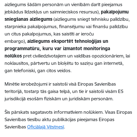
aizliegums šādām personām un vienībām darīt pieejamus
jebkādus līdzekļus un saimnieciskos resursus),
pakalpojumu
sniegšanas aizliegums
(aizliegums sniegt tehnisku palīdzību,
starpnieka pakalpojumus, finansējumu vai finanšu palīdzību
un citus pakalpojumus, kas saistīti ar ieroču
embargo),
aizliegums eksportēt tehnoloģijas un
programmatūru, kuru var izmantot monitoringa
nolūkos
pret civiliedzīvotajiem un valdības opozicionāriem, lai
noklausītos, pārtvertu un bloķētu to saziņu gan internetā,
gan telefoniski, gan citos veidos.
Minētie ierobežojumi ir saistoši visā Eiropas Savienības
teritorijā, tostarp tās gaisa telpā, un tie ir saistoši visām ES
jurisdikcijā esošām fiziskām un juridiskām personām.
Šis pārskats sagatavots informatīviem nolūkiem. Visas Eiropas
Savienības tiesību aktu publikācijas pieejamas Eiropas
Savienības
Oficiālajā Vēstnesī
.