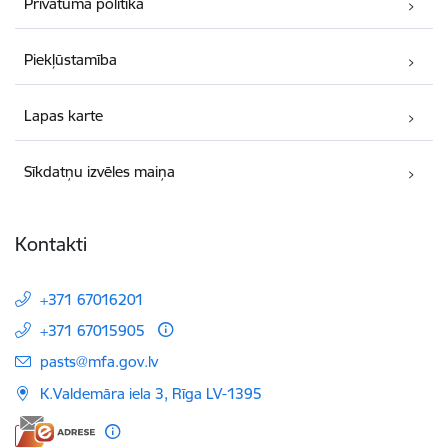
Privātuma politika
Piekļūstamība
Lapas karte
Sīkdatņu izvēles maiņa
Kontakti
+371 67016201
+371 67015905
E-pasts:
pasts@mfa.gov.lv
K.Valdemāra iela 3, Rīga LV-1395