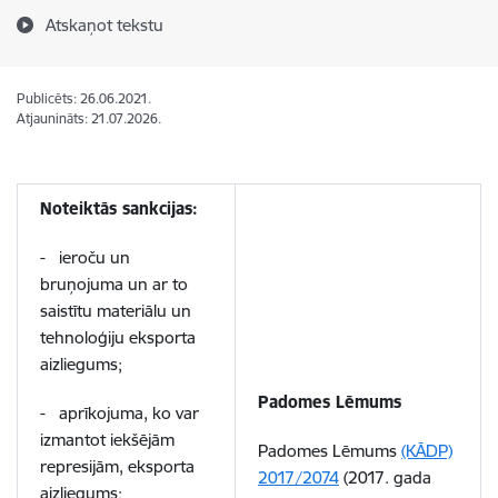
Atskaņot tekstu
Publicēts: 26.06.2021.
Atjaunināts: 21.07.2026.
Noteiktās sankcijas:
- ieroču un
bruņojuma un ar to
saistītu materiālu un
tehnoloģiju eksporta
aizliegums;
Padomes Lēmums
- aprīkojuma, ko var
izmantot iekšējām
Padomes Lēmums
(KĀDP)
represijām, eksporta
2017/2074
(2017. gada
aizliegums;