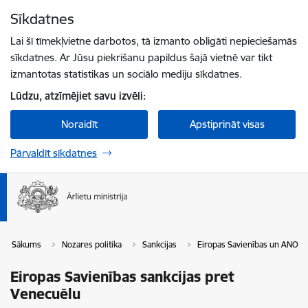
Pāriet uz lapas saturu
Sīkdatnes
Spied
lai meklētu
Enter
Lai šī tīmekļvietne darbotos, tā izmanto obligāti nepieciešamās
sīkdatnes. Ar Jūsu piekrišanu papildus šajā vietnē var tikt
izmantotas statistikas un sociālo mediju sīkdatnes.
Lūdzu, atzīmējiet savu izvēli:
Noraidīt
Apstiprināt visas
Pārvaldīt sīkdatnes
Sākums
Nozares politika
Sankcijas
Eiropas Savienības un ANO sa
Eiropas Savienības sankcijas pret
Venecuēlu