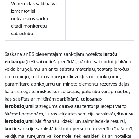
Venecuēlas valdība var
izmantot lai
noklausītos vai kā
citādi monitorētu
sabiedrību.
Saskaņā ar ES pieņemtajām sankcijām noteikts
ieroču
embargo
(tieši vai netieši piegādāt, pārdot vai nodot jebkāda
veida bruņojumu un ar to saistītu materiālu, tostarp ieročus
un munīciju, militāros transportlīdzekļus un aprīkojumu,
paramilitāro aprīkojumu un minēto elementu rezerves daļas,
kā arī sniegt tehniskas konsultācijas, palīdzību vai apmācību,
kas saistītas ar militārām darbībām),
ceļošanas
ierobežojumi
(aizliegums dalībvalstu teritorijā ieceļot vai to
šķērsot personām, kuras iekļautas sankciju sarakstā),
finanšu
ierobežojumi
(visi finanšu līdzekļi un saimnieciskie resursi,
kuri ir sankciju sarakstā iekļauto personu un vienību īpašumā,
valdījumā, turējumā vai kontrolē, tiek iesaldēti, kā arī noteikts