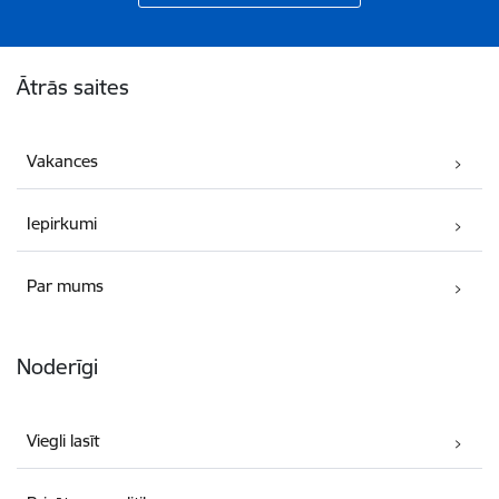
Kājene
Ātrās saites
Vakances
Iepirkumi
Par mums
Noderīgi
Viegli lasīt