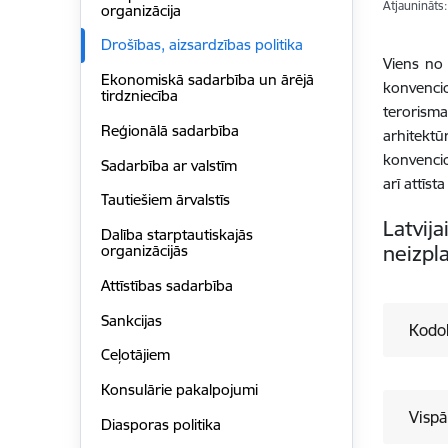
Atjaunināts
organizācija
Drošības, aizsardzības politika
Viens no 
Ekonomiskā sadarbība un ārējā
konvencio
tirdzniecība
terorism
Reģionālā sadarbība
arhitektū
konvencio
Sadarbība ar valstīm
arī attīst
Tautiešiem ārvalstīs
Latvija
Dalība starptautiskajās
neizpl
organizācijās
Attīstības sadarbība
Sankcijas
Kodol
Ceļotājiem
Konsulārie pakalpojumi
Vispā
Diasporas politika