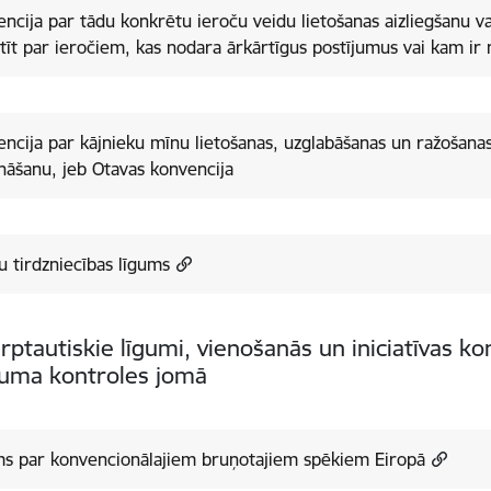
ncija par tādu konkrētu ieroču veidu lietošanas aizliegšanu v
tīt par ieročiem, kas nodara ārkārtīgus postījumus vai kam ir 
ncija par kājnieku mīnu lietošanas, uzglabāšanas un ražošana
ināšanu, jeb Otavas konvencija
u tirdzniecības līgums
arptautiskie līgumi, vienošanās un iniciatīvas k
uma kontroles jomā
ms par konvencionālajiem bruņotajiem spēkiem Eiropā