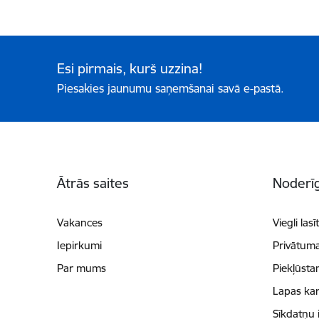
Esi pirmais, kurš uzzina!
Piesakies jaunumu saņemšanai savā e-pastā.
Kājene
Ātrās saites
Noderīg
Vakances
Viegli lasī
Iepirkumi
Privātuma
Par mums
Piekļūsta
Lapas kar
Sīkdatņu 