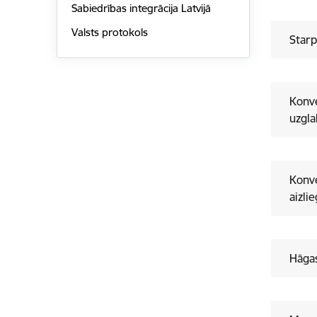
Sabiedrības integrācija Latvijā
Valsts protokols
Starp
Konve
uzgla
Konve
aizli
Hāgas