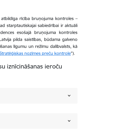
r atbildīga rīcība bruņojuma kontroles –
 starptautiskajai sabiedrībai ir aktuāli
ndences esošajā bruņojuma kontroles
 Latvija pilda saistības, būdama galveno
šanas līgumu un režīmu dalībvalsts, kā
Stratēģiskas nozīmes preču kontrole
").
asu iznīcināšanas ieroču