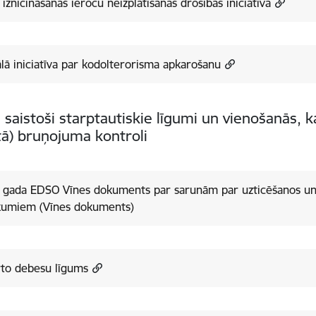
iznīcināšanas ieroču neizplatīšanas drošības iniciatīva
lā iniciatīva par kodolterorisma apkarošanu
ai saistoši starptautiskie līgumi un vienošanās,
tā) bruņojuma kontroli
. gada EDSO Vīnes dokuments par sarunām par uzticēšanos un
kumiem (Vīnes dokuments)
rto debesu līgums