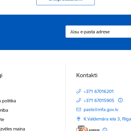
i
Kontakti
t
+371 67016201
+371 67015905
 politika
E-pasts:
pasts@mfa.gov.lv
mība
K.Valdemāra iela 3, Rīg
te
izvēles maiņa