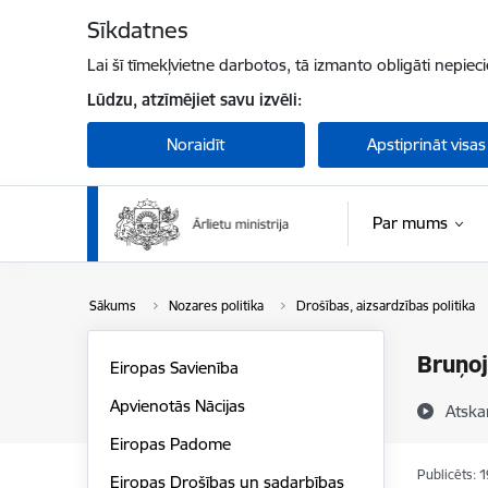
Pāriet uz lapas saturu
Sīkdatnes
Lai šī tīmekļvietne darbotos, tā izmanto obligāti nepiec
Lūdzu, atzīmējiet savu izvēli:
Noraidīt
Apstiprināt visas
Par mums
Sākums
Nozares politika
Drošības, aizsardzības politika
Bruņoj
Eiropas Savienība
Apvienotās Nācijas
Atska
Eiropas Padome
Publicēts: 
Eiropas Drošības un sadarbības