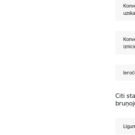
Konve
uzska
Konve
iznīc
Ieroč
Citi st
bruņoj
Līgu