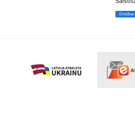
Saistī
Drošības 