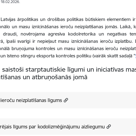
: 18.02.2026.
Latvijas ārpolitikas un drošības politikas būtiskiem elementiem i
nālo un masu iznīcināšanas ieroču neizplatīšanas jomās. Laikā, kad
a draudi, novērojama agresīva kodolretorika un negatīvas te
rā, īpaši svarīgi ir nepieļaut masu iznīcināšanas ieroču izplatību.
nālā bruņojuma kontroles un masu iznīcināšanas ieroču neizplatī
a un īsteno stingru eksporta kontroles politiku (vairāk skatīt sadaļā "
i saistoši starptautiskie līgumi un iniciatīvas m
atīšanas un atbruņošanās jomā
ieroču neizplatīšanas līgums
rējais līgums par kodolizmēģinājumu aizliegumu