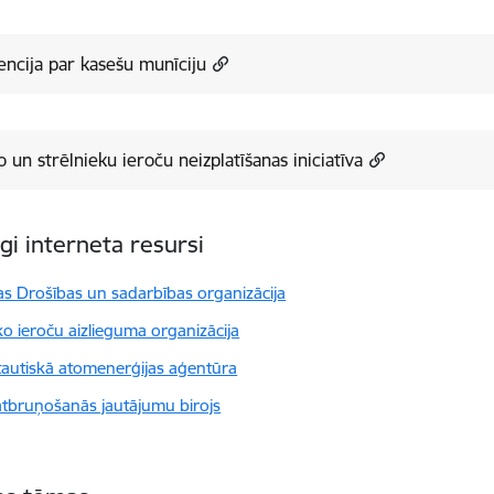
ncija par kasešu munīciju
o un strēlnieku ieroču neizplatīšanas iniciatīva
gi interneta resursi
as Drošības un sadarbības organizācija
ko ieroču aizlieguma organizācija
tautiskā atomenerģijas aģentūra
tbruņošanās jautājumu birojs