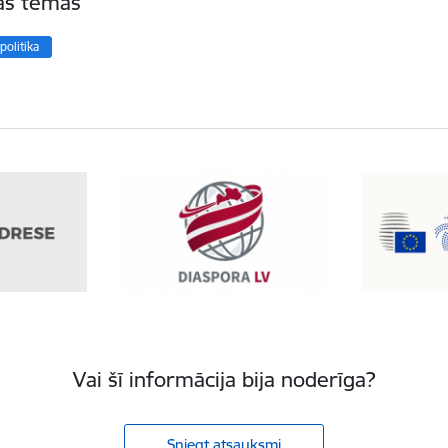
tas tēmas
politika
Vai šī informācija bija noderīga?
Sniegt atsauksmi