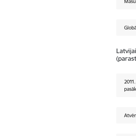
Masu 
Globā
Latvij
(paras
2011
pasā
Atvē