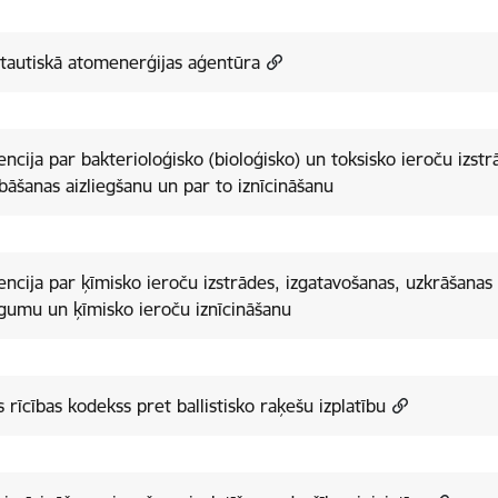
tautiskā atomenerģijas aģentūra
ncija par bakterioloģisko (bioloģisko) un toksisko ieroču izst
bāšanas aizliegšanu un par to iznīcināšanu
ncija par ķīmisko ieroču izstrādes, izgatavošanas, uzkrāšanas
egumu un ķīmisko ieroču iznīcināšanu
 rīcības kodekss pret ballistisko raķešu izplatību