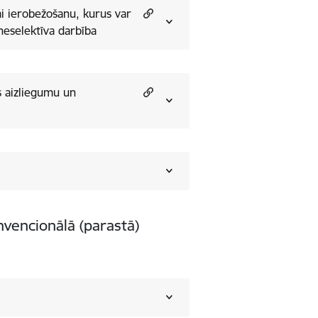
ai ierobežošanu, kurus var
neselektīva darbība
s aizliegumu un
onvencionālā (parastā)