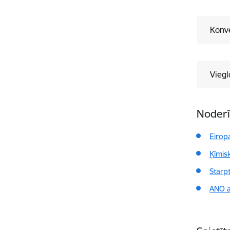
Konve
Viegl
Noderī
Eirop
Ķīmis
Starp
ANO a