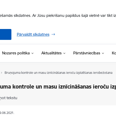
iešamās sīkdatnes. Ar Jūsu piekrišanu papildus šajā vietnē var tikt i
Pārvaldīt sīkdatnes
Nozares politika
Aktualitātes
Pārstāvniecības
Ko
Bruņojuma kontrole un masu iznīcināšanas ieroču izplatīšanas ierobežošana
uma kontrole un masu iznīcināšanas ieroču iz
ņot tekstu
19.06.2021.