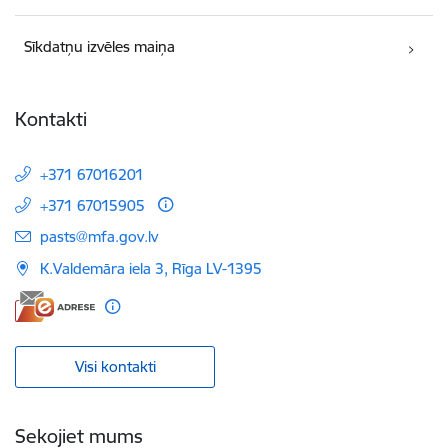
Sīkdatņu izvēles maiņa
Kontakti
+371 67016201
+371 67015905
E-pasts:
pasts@mfa.gov.lv
K.Valdemāra iela 3, Rīga LV-1395
Visi kontakti
Sekojiet mums