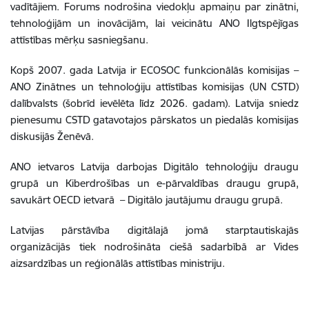
vadītājiem. Forums nodrošina viedokļu apmaiņu par zinātni,
tehnoloģijām un inovācijām, lai veicinātu ANO Ilgtspējīgas
attīstības mērķu sasniegšanu.
Kopš 2007. gada Latvija ir ECOSOC funkcionālās komisijas –
ANO Zinātnes un tehnoloģiju attīstības komisijas (UN CSTD)
dalībvalsts (šobrīd ievēlēta līdz
2026. gadam).
Latvija sniedz
pienesumu CSTD gatavotajos pārskatos un piedalās komisijas
diskusijās Ženēvā.
ANO ietvaros Latvija darbojas Digitālo tehnoloģiju draugu
grupā un Kiberdrošības un e-pārvaldības draugu grupā,
savukārt OECD ietvarā – Digitālo jautājumu draugu grupā.
Latvijas pārstāvība digitālajā jomā starptautiskajās
organizācijās tiek nodrošināta ciešā sadarbībā ar Vides
aizsardzības un reģionālās attīstības ministriju.