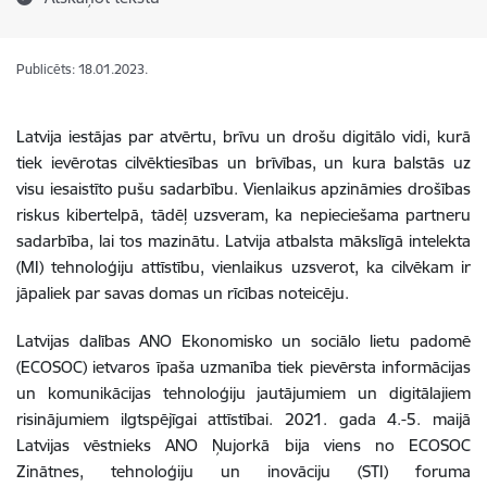
Publicēts: 18.01.2023.
Latvija iestājas par atvērtu, brīvu un drošu digitālo vidi, kurā
tiek ievērotas cilvēktiesības un brīvības, un kura balstās uz
visu iesaistīto pušu sadarbību. Vienlaikus apzināmies drošības
riskus kibertelpā, tādēļ uzsveram, ka nepieciešama partneru
sadarbība, lai tos mazinātu. Latvija atbalsta mākslīgā intelekta
(MI) tehnoloģiju attīstību, vienlaikus uzsverot, ka cilvēkam ir
jāpaliek par savas domas un rīcības noteicēju.
Latvijas dalības ANO Ekonomisko un sociālo lietu padomē
(ECOSOC) ietvaros īpaša uzmanība tiek pievērsta informācijas
un komunikācijas tehnoloģiju jautājumiem un digitālajiem
risinājumiem ilgtspējīgai attīstībai. 2021. gada 4.-5. maijā
Latvijas vēstnieks ANO Ņujorkā bija viens no ECOSOC
Zinātnes, tehnoloģiju un inovāciju (STI) foruma