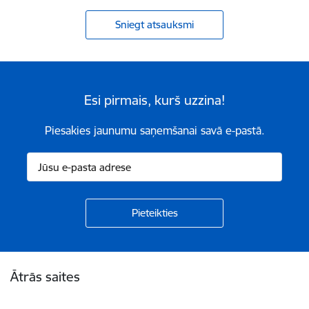
Sniegt atsauksmi
Esi pirmais, kurš uzzina!
Piesakies jaunumu saņemšanai savā e-pastā.
Kājene
Ātrās saites