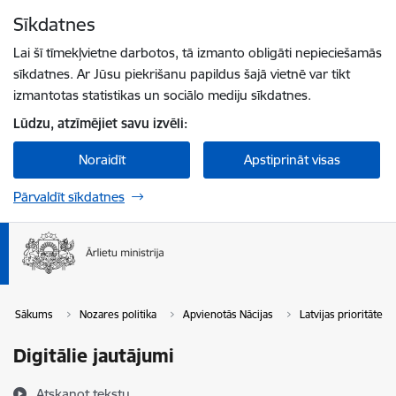
Pāriet uz lapas saturu
Sīkdatnes
Spied
lai meklētu
Enter
Lai šī tīmekļvietne darbotos, tā izmanto obligāti nepieciešamās
sīkdatnes. Ar Jūsu piekrišanu papildus šajā vietnē var tikt
izmantotas statistikas un sociālo mediju sīkdatnes.
Lūdzu, atzīmējiet savu izvēli:
Noraidīt
Apstiprināt visas
Pārvaldīt sīkdatnes
Sākums
Nozares politika
Apvienotās Nācijas
Latvijas prioritātes
Digitālie jautājumi
Atskaņot tekstu