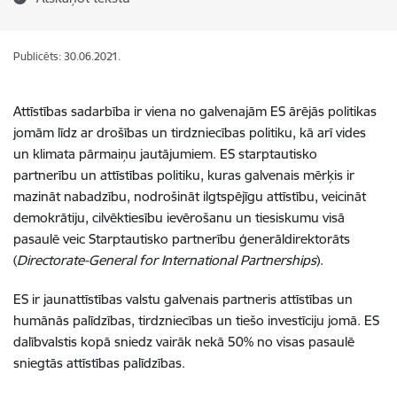
Publicēts: 30.06.2021.
Attīstības sadarbība ir viena no galvenajām ES ārējās politikas
jomām līdz ar drošības un tirdzniecības politiku, kā arī vides
un klimata pārmaiņu jautājumiem. ES starptautisko
partnerību un attīstības politiku, kuras galvenais mērķis ir
mazināt nabadzību, nodrošināt ilgtspējīgu attīstību, veicināt
demokrātiju, cilvēktiesību ievērošanu un tiesiskumu visā
pasaulē veic Starptautisko partnerību ģenerāldirektorāts
(
Directorate-General for International Partnerships
).
ES ir jaunattīstības valstu galvenais partneris attīstības un
humānās palīdzības, tirdzniecības un tiešo investīciju jomā. ES
dalībvalstis kopā sniedz vairāk nekā 50% no visas pasaulē
sniegtās attīstības palīdzības.