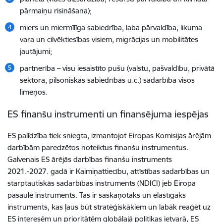
pārmaiņu risināšana);
miers un miermīlīga sabiedrība, laba pārvaldība, likuma
vara un cilvēktiesības visiem, migrācijas un mobilitātes
jautājumi;
partnerība – visu iesaistīto pušu (valstu, pašvaldību, privātā
sektora, pilsoniskās sabiedrībās u.c.) sadarbība visos
līmeņos.
ES finanšu instrumenti un finansējuma iespējas
ES palīdzība tiek sniegta, izmantojot Eiropas Komisijas ārējām
darbībām paredzētos noteiktus finanšu instrumentus.
Galvenais ES ārējās darbības finanšu instruments
2021.-2027. gadā ir Kaimiņattiecību, attīstības sadarbības un
starptautiskās sadarbības instruments (NDICI) jeb Eiropa
pasaulē instruments. Tas ir saskaņotāks un elastīgāks
instruments, kas ļaus būt stratēģiskākiem un labāk reaģēt uz
ES interesēm un prioritātēm globālajā politikas ietvarā, ES