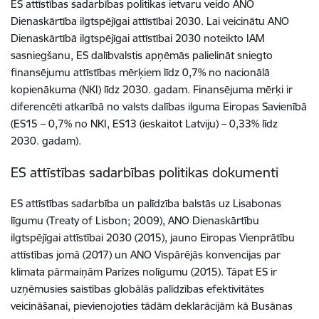
ES attīstības sadarbības politikas ietvaru veido ANO
Dienaskārtība ilgtspējīgai attīstībai 2030. Lai veicinātu ANO
Dienaskārtībā ilgtspējīgai attīstībai 2030 noteikto IAM
sasniegšanu, ES dalībvalstis apņēmās palielināt sniegto
finansējumu attīstības mērķiem līdz 0,7% no nacionālā
kopienākuma (NKI) līdz 2030. gadam. Finansējuma mērķi ir
diferencēti atkarībā no valsts dalības ilguma Eiropas Savienībā
(ES15 – 0,7% no NKI, ES13 (ieskaitot Latviju) – 0,33% līdz
2030. gadam).
ES attīstības sadarbības politikas dokumenti
ES attīstības sadarbība un palīdzība balstās uz Lisabonas
līgumu (Treaty of Lisbon; 2009), ANO Dienaskārtību
ilgtspējīgai attīstībai 2030 (2015), jauno Eiropas Vienprātību
attīstības jomā (2017) un ANO Vispārējās konvencijas par
klimata pārmaiņām Parīzes nolīgumu (2015). Tāpat ES ir
uzņēmusies saistības globālās palīdzības efektivitātes
veicināšanai, pievienojoties tādām deklarācijām kā Busānas