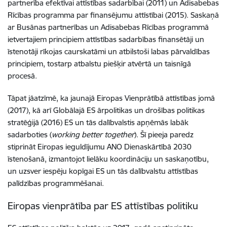
partnerība efektīvai attīstības sadarbībai (2011) un Adisabebas
Rīcības programma par finansējumu attīstībai (2015). Saskaņā
ar Busānas partnerības un Adisabebas Rīcības programmā
ietvertajiem principiem attīstības sadarbības finansētāji un
īstenotāji rīkojas caurskatāmi un atbilstoši labas pārvaldības
principiem, tostarp atbalstu piešķir atvērtā un taisnīgā
procesā.
Tāpat jāatzīmē, ka jaunajā Eiropas Vienprātībā attīstības jomā
(2017), kā arī Globālajā ES ārpolitikas un drošības politikas
stratēģijā (2016) ES un tās dalībvalstis apņēmās labāk
sadarboties (
working better together
). Šī pieeja paredz
stiprināt Eiropas ieguldījumu ANO Dienaskārtībā 2030
īstenošanā, izmantojot lielāku koordināciju un saskaņotību,
un uzsver iespēju kopīgai ES un tās dalībvalstu attīstības
palīdzības programmēšanai.
Eiropas vienprātība par ES attīstības politiku