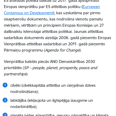
ES attīstības politika balstās uz 2017. gadā apstiprināto
Eiropas vienprātību par ES attīstības politiku (
European
Consensus on Development
), kas uzskatāma par pirmo
visaptverošu dokumentu, kas nodrošina vienotu pamatu
mērķiem, vērtībām un principiem Eiropas Komisijas un 27
dalībvalstu īstenotajai attīstības politikai. Jaunais attīstības
sadarbības dokuments aizstāja 2006. gadā pieņemto Eiropas
Vienprātības attīstības sadarbībai un 2011. gadā pieņemto
Pārmaiņu programmu (
Agenda for Change
).
Vienprātība balstās piecās ANO Dienaskārtības 2030
prioritātēs (
5P – people, planet, prosperity, peace and
partnerships
):
cilvēki (cilvēkkapitāla attīstība un cieņpilnas dzīves
nodrošināšana);
labklājība (iekļaujoša un ilgtspējīga izaugsme un
nodarbinātība);
planēta (vides aizsardzība, resursu pārvaldība un klimata