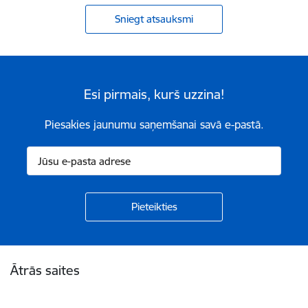
Sniegt atsauksmi
Esi pirmais, kurš uzzina!
Piesakies jaunumu saņemšanai savā e-pastā.
Kājene
Ātrās saites