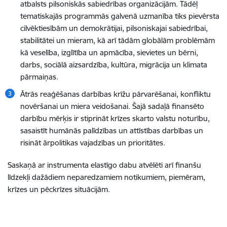
atbalsts pilsoniskās sabiedrības organizācijām. Tādēļ
tematiskajās programmās galvenā uzmanība tiks pievērsta
cilvēktiesībām un demokrātijai, pilsoniskajai sabiedrībai,
stabilitātei un mieram, kā arī tādām globālām problēmām
kā veselība, izglītība un apmācība, sievietes un bērni,
darbs, sociālā aizsardzība, kultūra, migrācija un klimata
pārmaiņas.
Ātrās reaģēšanas darbības krīžu pārvarēšanai, konfliktu
novēršanai un miera veidošanai. Šajā sadaļā finansēto
darbību mērķis ir stiprināt krīzes skarto valstu noturību,
sasaistīt humānās palīdzības un attīstības darbības un
risināt ārpolitikas vajadzības un prioritātes.
Saskaņā ar instrumenta elastīgo dabu atvēlēti arī finanšu
līdzekļi dažādiem neparedzamiem notikumiem, piemēram,
krīzes un pēckrīzes situācijām.