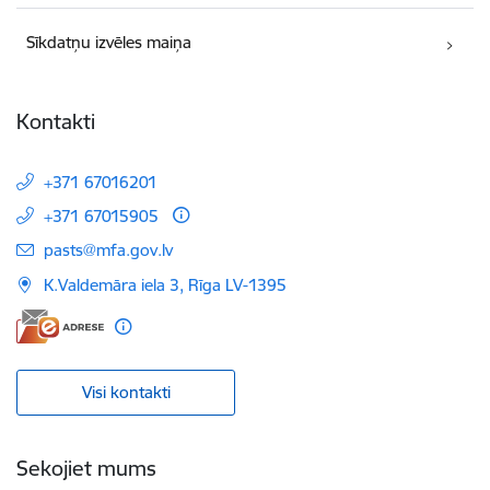
Sīkdatņu izvēles maiņa
Kontakti
+371 67016201
+371 67015905
E-pasts:
pasts@mfa.gov.lv
K.Valdemāra iela 3, Rīga LV-1395
Visi kontakti
Sekojiet mums