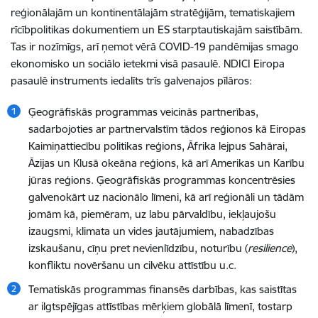
reģionālajām un kontinentālajām stratēģijām, tematiskajiem
rīcībpolitikas dokumentiem un ES starptautiskajām saistībām.
Tas ir nozīmīgs, arī ņemot vērā COVID-19 pandēmijas smago
ekonomisko un sociālo ietekmi visā pasaulē. NDICI Eiropa
pasaulē instruments iedalīts trīs galvenajos pīlāros:
Ģeogrāfiskās programmas veicinās partnerības,
sadarbojoties ar partnervalstīm tādos reģionos kā Eiropas
Kaimiņattiecību politikas reģions, Āfrika lejpus Sahārai,
Āzijas un Klusā okeāna reģions, kā arī Amerikas un Karību
jūras reģions. Ģeogrāfiskās programmas koncentrēsies
galvenokārt uz nacionālo līmeni, kā arī reģionāli un tādām
jomām kā, piemēram, uz labu pārvaldību, iekļaujošu
izaugsmi, klimata un vides jautājumiem, nabadzības
izskaušanu, cīņu pret nevienlīdzību, noturību (
resilience
),
konfliktu novēršanu un cilvēku attīstību u.c.
Tematiskās programmas finansēs darbības, kas saistītas
ar ilgtspējīgas attīstības mērķiem globālā līmenī, tostarp