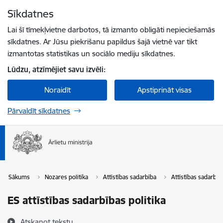
Pāriet uz lapas saturu
Sīkdatnes
Spied
lai meklētu
Enter
Lai šī tīmekļvietne darbotos, tā izmanto obligāti nepieciešamās
sīkdatnes. Ar Jūsu piekrišanu papildus šajā vietnē var tikt
izmantotas statistikas un sociālo mediju sīkdatnes.
Lūdzu, atzīmējiet savu izvēli:
Noraidīt
Apstiprināt visas
Pārvaldīt sīkdatnes
Sākums
Nozares politika
Attīstības sadarbība
Attīstības sadarbība
ES attīstības sadarbības politika
Atskaņot tekstu