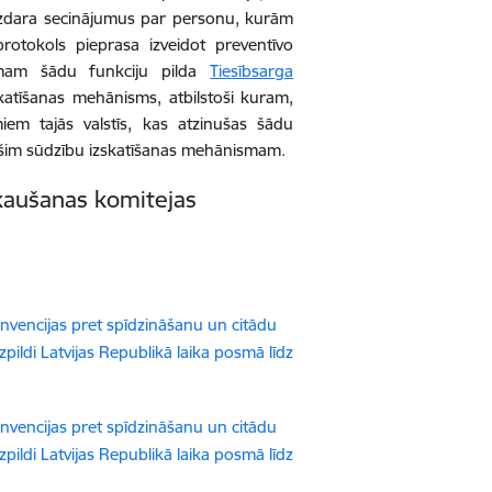
n izdara secinājumus par personu, kurām
protokols pieprasa izveidot preventīvo
kumam šādu funkciju pilda
Tiesībsarga
skatīšanas mehānisms, atbilstoši kuram,
em tajās valstīs, kas atzinušas šādu
s šim sūdzību izskatīšanas mehānismam.
skaušanas komitejas
vencijas pret spīdzināšanu un citādu
pildi Latvijas Republikā laika posmā līdz
vencijas pret spīdzināšanu un citādu
pildi Latvijas Republikā laika posmā līdz