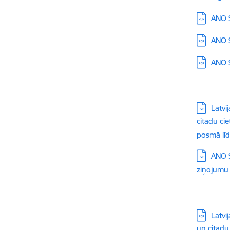
Lejupielā
ANO S
Lejupielā
ANO S
Lejupielā
ANO S
Lejupielā
Latvi
citādu ci
posmā līd
Lejupielā
ANO S
ziņojumu 
Lejupielā
Latvi
un citādu