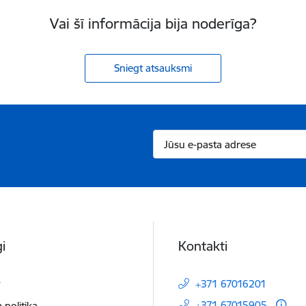
Vai šī informācija bija noderīga?
Sniegt atsauksmi
i
Kontakti
t
+371 67016201
+371 67015905
 politika