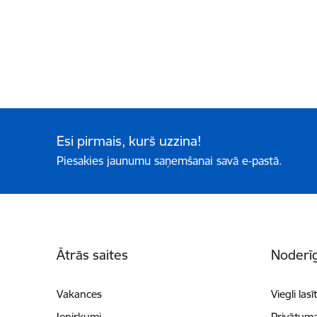
Esi pirmais, kurš uzzina!
Piesakies jaunumu saņemšanai savā e-pastā.
Kājene
Ātrās saites
Noderīg
Vakances
Viegli lasī
Iepirkumi
Privātuma