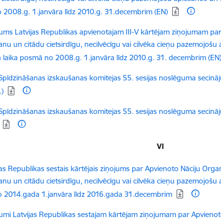
2008.g. 1.janvāra līdz 2010.g. 31.decembrim (EN)
dēt:
kums Latvijas Republikas apvienotajam III-V kārtējam ziņojumam p
anu un citādu cietsirdīgu, necilvēcīgu vai cilvēka cieņu pazemojošu 
 laika posmā no 2008.g. 1.janvāra līdz 2010.g. 31. decembrim (EN
dēt:
pīdzināšanas izskaušanas komitejas 55. sesijas noslēguma secināj
.)
dēt:
pīdzināšanas izskaušanas komitejas 55. sesijas noslēguma secināj
VI
dēt:
jas Republikas sestais kārtējais ziņojums par Apvienoto Nāciju Org
anu un citādu cietsirdīgu, necilvēcīgu vai cilvēka cieņu pazemojošu 
 2014.gada 1.janvāra līdz 2016.gada 31.decembrim
dēt:
kumi Latvijas Republikas sestajam kārtējam ziņojumam par Apvieno