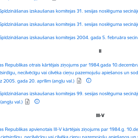
dēt:
pīdzināšanas izskaušanas komitejas 31. sesijas noslēguma secinājum
dēt:
pīdzināšanas izskaušanas komitejas 31. sesijas noslēguma secināj
dēt:
pīdzināšanas izskaušanas komitejas 2004. gada 5. februāra secin
II
dēt:
jas Republikas otrais kārtējais ziņojums par 1984.gada 10.decembr
etsirdīgu, necilvēcīgu vai cilvēka cieņu pazemojušu apiešanos un sodī
z 2005. gada 20. aprīlim (angļu val.)
dēt:
pīdzināšanas izskaušanas komitejas 99. sesijas noslēguma secināju
(angļu val.)
III-V
dēt:
jas Republikas apvienotais III-V kārtējais ziņojums par 1984.g. 10
 cietsirdīgu, necilvēcīgu vai cilvēka cieņu pazemojošu apiešanos un s