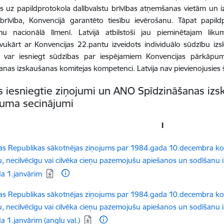
tes uz papildprotokola dalībvalstu brīvības atņemšanas vietām u
brīvība, Konvencijā garantēto tiesību ievērošanu. Tāpat papild
u nacionālā līmenī. Latvijā atbilstoši jau pieminētajam li
avukārt ar Konvencijas 22.pantu izveidots individuālo sūdzību iz
 var iesniegt sūdzības par iespējamiem Konvencijas pārkāpumi
anas izskaušanas komitejas kompetenci. Latvija nav pievienojusie
as iesniegtie ziņojumi un ANO Spīdzināšanas iz
uma secinājumi
I
dēt:
jas Republikas sākotnējas ziņojums par 1984.gada 10.decembra kon
gu, necilvēcīgu vai cilvēka cieņu pazemojušu apiešanos un sodīšanu iz
a 1.janvārim
dēt:
jas Republikas sākotnējas ziņojums par 1984.gada 10.decembra kon
gu, necilvēcīgu vai cilvēka cieņu pazemojušu apiešanos un sodīšanu iz
 1.janvārim (angļu val.)