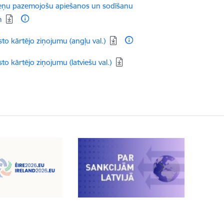
a cieņu pazemojošu apiešanos un sodīšanu
m
o kārtējo ziņojumu (angļu val.)
 kārtējo ziņojumu (latviešu val.)