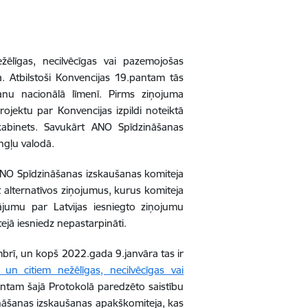
ēlīgas, necilvēcīgas vai pazemojošas
a. Atbilstoši Konvencijas 19.pantam tās
šanu nacionālā līmenī. Pirms ziņojuma
ojektu par Konvencijas izpildi noteiktā
kabinets. Savukārt ANO Spīdzināšanas
ngļu valodā.
 ANO Spīdzināšanas izskaušanas komiteja
gt alternatīvos ziņojumus, kurus komiteja
jumu par Latvijas iesniegto ziņojumu
ejā iesniedz nepastarpināti.
embrī, un kopš 2022.gada 9.janvāra tas ir
un citiem nežēlīgas, necilvēcīgas vai
antam šajā Protokolā paredzēto saistību
dzināšanas izskaušanas apakškomiteja, kas