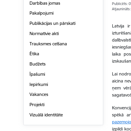
Darbības jomas
Publicēts: 
Atjaunināts
Pakalpojumi
Publikācijas un pārskati
Latvija 
izturēšan
Normatīvie akti
dalībval
Trauksmes celšana
iesniegša
Ētika
laika po
izskaušan
Budžets
Lai nodro
Īpašumi
aicina ne
Iepirkumi
ņem vērā
Vakances
sagatavoš
Projekti
Konvencij
Vizuālā identitāte
spēkā arī
pazemojoš
izpildi k