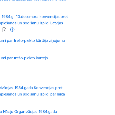
ar 1984.g. 10.decembra konvencijas pret
apiešanos un sodīšanu izpildi Latvijas
)
umi par trešo-piekto kārtējo ziņojumu
umi par trešo-piekto kārtējo
anizācijas 1984.gada Konvencijas pret
apiešanos un sodīšanu izpildi par laika
to Nāciju Organizācijas 1984.gada