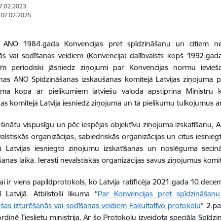
07.02.2023.
: 07.02.2025.
ir ANO 1984.gada Konvencijas pret spīdzināšanu un citiem než
ās vai sodīšanas veidiem (Konvencija) dalībvalsts kopš 1992.gad
stīm periodiski jāsniedz ziņojumi par Konvencijas normu ievie
nas ANO Spīdzināšanas izskaušanas komitejā Latvijas ziņojuma pr
smā kopā ar pielikumiem latviešu valodā apstiprina Ministru 
as komitejā Latvija iesniedz ziņojuma un tā pielikumu tulkojumus a
šinātu vispusīgu un pēc iespējas objektīvu ziņojuma izskatīšanu,
valstiskās organizācijas, sabiedriskās organizācijas un citus iesnie
 Latvijas iesniegto ziņojumu izskatīšanas un noslēguma secinā
anas laikā. Ierasti nevalstiskās organizācijas savus ziņojumus komit
ai ir viens papildprotokols, ko Latvija ratificēja 2021.gada 10.dec
 Latvijā. Atbilstoši likuma “
Par Konvencijas pret spīdzināšanu 
as izturēšanās vai sodīšanas veidiem Fakultatīvo protokolu
” 2.p
oordinē Tieslietu ministrija. Ar šo Protokolu izveidota speciāla Spī