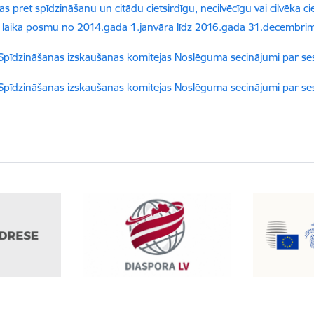
as pret spīdzināšanu un citādu cietsirdīgu, necilvēcīgu vai cilvēk
ar laika posmu no 2014.gada 1.janvāra līdz 2016.gada 31.decembri
dēt:
pīdzināšanas izskaušanas komitejas Noslēguma secinājumi par sest
dēt:
pīdzināšanas izskaušanas komitejas Noslēguma secinājumi par sesto