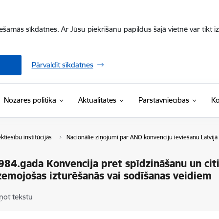
iešamās sīkdatnes. Ar Jūsu piekrišanu papildus šajā vietnē var tikt i
Pārvaldīt sīkdatnes
Nozares politika
Aktualitātes
Pārstāvniecības
Ko
ktiesību institūcijās
Nacionālie ziņojumi par ANO konvenciju ieviešanu Latvijā
84.gada Konvencija pret spīdzināšanu un citi
zemojošas izturēšanās vai sodīšanas veidiem
ņot tekstu