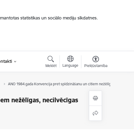
zmantotas statistikas un sociālo mediju sīkdatnes.
ntakti
Language
Meklēt
Piekļūstamība
ANO 1984.gada Konvencija pret spīdzināšanu un citiem nežēlīgas, necilvēcīg
em nežēlīgas, necilvēcīgas