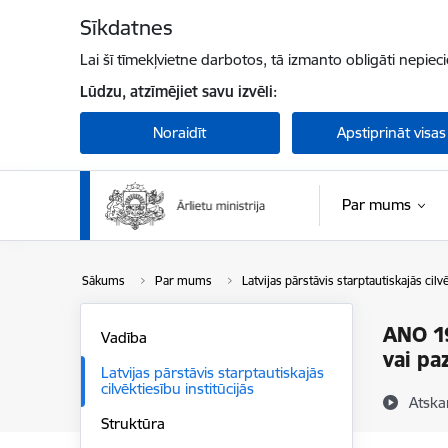
Pāriet uz lapas saturu
Sīkdatnes
Lai šī tīmekļvietne darbotos, tā izmanto obligāti nepiec
Lūdzu, atzīmējiet savu izvēli:
Noraidīt
Apstiprināt visas
Par mums
Sākums
Par mums
Latvijas pārstāvis starptautiskajās cilvē
ANO 19
Vadība
vai pa
Latvijas pārstāvis starptautiskajās
cilvēktiesību institūcijās
Atska
Struktūra