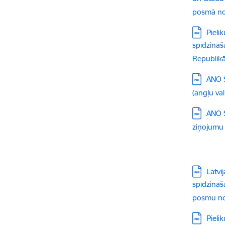
posmā no 
Lejupielā
Pieli
spīdzināš
Republikā
Lejupielā
ANO S
(angļu val
Lejupielā
ANO S
ziņojumu
Lejupielā
Latvi
spīdzināš
posmu no
Lejupielā
Pieli