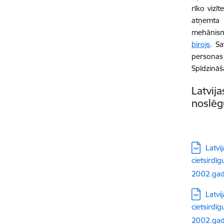
rīko vizī
atņemta 
mehānism
birojs
. S
personas
Spīdzināš
Latvij
noslēg
Lejupielā
Latvi
cietsirdī
2002.gad
Lejupielā
Latvi
cietsirdī
2002.gada