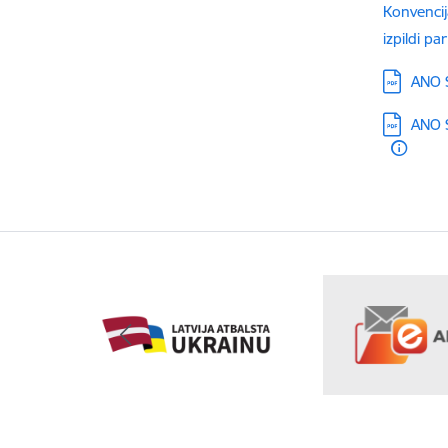
Konvencij
izpildi p
Lejupielā
ANO S
Lejupielā
ANO S