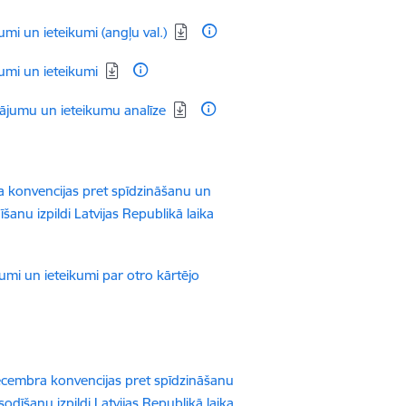
i un ieteikumi (angļu val.)
umi un ieteikumi
ājumu un ieteikumu analīze
a konvencijas pret spīdzināšanu un
šanu izpildi Latvijas Republikā laika
mi un ieteikumi par otro kārtējo
.decembra konvencijas pret spīdzināšanu
odīšanu izpildi Latvijas Republikā laika