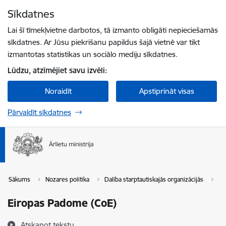
Pāriet uz lapas saturu
Sīkdatnes
Spied
lai meklētu
Enter
Lai šī tīmekļvietne darbotos, tā izmanto obligāti nepieciešamās
sīkdatnes. Ar Jūsu piekrišanu papildus šajā vietnē var tikt
izmantotas statistikas un sociālo mediju sīkdatnes.
Lūdzu, atzīmējiet savu izvēli:
Noraidīt
Apstiprināt visas
Pārvaldīt sīkdatnes
Sākums
Nozares politika
Dalība starptautiskajās organizācijās
St
Eiropas Padome (CoE)
Atskaņot tekstu