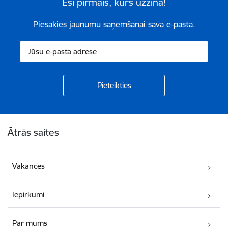
Esi pirmais, kurš uzzina!
Piesakies jaunumu saņemšanai savā e-pastā.
Kājene
Ātrās saites
Vakances
Iepirkumi
Par mums