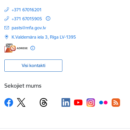
+371 67016201
+371 67015905
E-pasts:
pasts@mfa.gov.lv
K.Valdemāra iela 3, Rīga LV-1395
Visi kontakti
Sekojiet mums