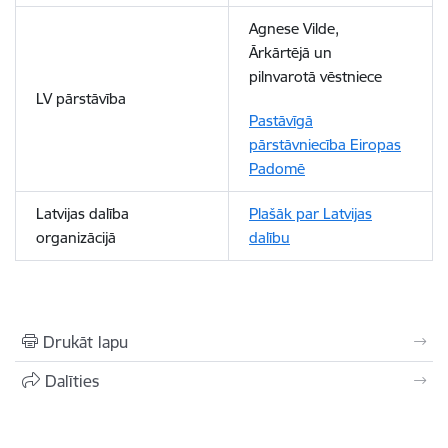
Agnese Vilde
,
Ārkārtējā un
pilnvarotā vēstniece
LV pārstāvība
Pastāvīgā
pārstāvniecība Eiropas
Padomē
Latvijas dalība
Plašāk par Latvijas
organizācijā
dalību
Drukāt lapu
Dalīties