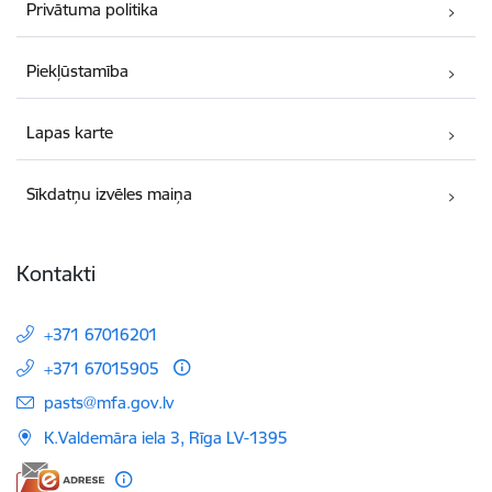
Privātuma politika
Piekļūstamība
Lapas karte
Sīkdatņu izvēles maiņa
Kontakti
+371 67016201
+371 67015905
E-pasts:
pasts@mfa.gov.lv
K.Valdemāra iela 3, Rīga LV-1395