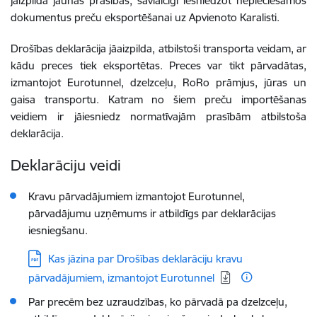
jāizpilda jaunās prasības, savlaicīgi iesniedzot nepieciešamos
dokumentus preču
eksportēšanai uz Apvienoto Karalisti.
Drošības deklarācija jāaizpilda, atbilstoši transporta veidam, ar
kādu preces tiek eksportētas. Preces var tikt pārvadātas,
izmantojot Eurotunnel, dzelzceļu, RoRo prāmjus, jūras un
gaisa transportu. Katram no šiem preču importēšanas
veidiem ir jāiesniedz normatīvajām prasībām atbilstoša
deklarācija.
Deklarāciju veidi
Kravu pārvadājumiem izmantojot Eurotunnel,
pārvadājumu uzņēmums ir atbildīgs par deklarācijas
iesniegšanu.
Lejupielādēt:
Kas jāzina par Drošības deklarāciju kravu
pārvadājumiem, izmantojot Eurotunnel
Par precēm bez uzraudzības, ko pārvadā pa dzelzceļu,