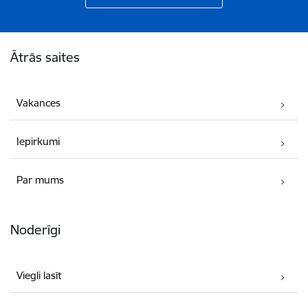
Kājene
Ātrās saites
Vakances
Iepirkumi
Par mums
Noderīgi
Viegli lasīt