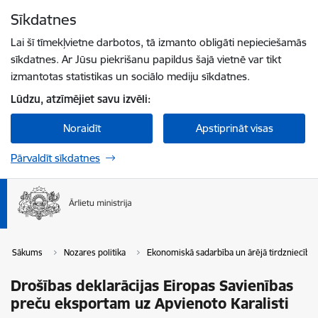
Pāriet uz lapas saturu
Sīkdatnes
Spied
lai meklētu
Enter
Lai šī tīmekļvietne darbotos, tā izmanto obligāti nepieciešamās
sīkdatnes. Ar Jūsu piekrišanu papildus šajā vietnē var tikt
izmantotas statistikas un sociālo mediju sīkdatnes.
Lūdzu, atzīmējiet savu izvēli:
Noraidīt
Apstiprināt visas
Pārvaldīt sīkdatnes
Sākums
Nozares politika
Ekonomiskā sadarbība un ārējā tirdzniecība
Drošības deklarācijas Eiropas Savienības
preču eksportam uz Apvienoto Karalisti