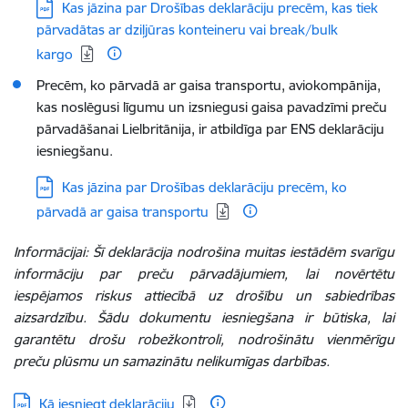
Lejupielādēt:
Kas jāzina par Drošības deklarāciju precēm, kas tiek
pārvadātas ar dziļjūras konteineru vai break/bulk
kargo
Precēm, ko pārvadā ar gaisa transportu, aviokompānija,
kas noslēgusi līgumu un izsniegusi gaisa pavadzīmi preču
pārvadāšanai Lielbritānija, ir atbildīga par ENS deklarāciju
iesniegšanu.
Lejupielādēt:
Kas jāzina par Drošības deklarāciju precēm, ko
pārvadā ar gaisa transportu
Informācijai: Šī deklarācija nodrošina muitas iestādēm svarīgu
informāciju par preču pārvadājumiem, lai novērtētu
iespējamos riskus attiecībā uz drošību un sabiedrības
aizsardzību. Šādu dokumentu iesniegšana ir būtiska, lai
garantētu drošu robežkontroli, nodrošinātu vienmērīgu
preču plūsmu un samazinātu nelikumīgas darbības.
Lejupielādēt:
Kā iesniegt deklarāciju