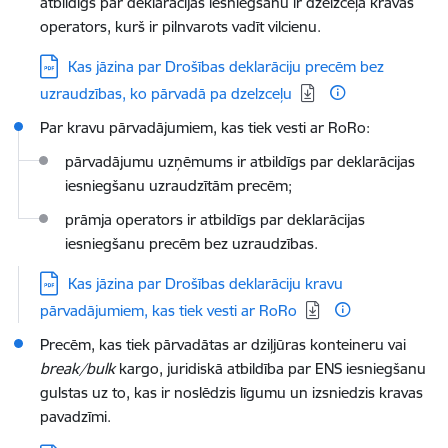
atbildīgs par deklarācijas iesniegšanu ir dzelzceļa kravas
operators, kurš ir pilnvarots vadīt vilcienu.
Lejupielādēt:
Kas jāzina par Drošības deklarāciju precēm bez
uzraudzības, ko pārvadā pa dzelzceļu
Par kravu pārvadājumiem, kas tiek vesti ar RoRo:
pārvadājumu uzņēmums ir atbildīgs par deklarācijas
iesniegšanu uzraudzītām precēm
;
prāmja operators ir atbildīgs par deklarācijas
iesniegšanu precēm bez uzraudzības.
Lejupielādēt:
Kas jāzina par Drošības deklarāciju kravu
pārvadājumiem, kas tiek vesti ar RoRo
Precēm, kas tiek pārvadātas ar dziļjūras konteineru vai
break/bulk
kargo, juridiskā atbildība par ENS iesniegšanu
gulstas uz to, kas ir noslēdzis līgumu un izsniedzis kravas
pavadzīmi.