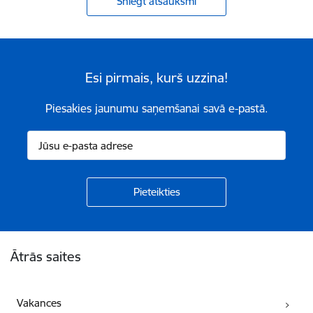
Sniegt atsauksmi
Esi pirmais, kurš uzzina!
Piesakies jaunumu saņemšanai savā e-pastā.
Kājene
Ātrās saites
Vakances