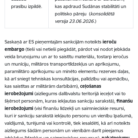
prasību izpildē.
kas apdraud Sudānas stabilitāti un
politisko pāreju (
konsolidētā
versija 23.06.2026.
)
Saskaņā ar ES pieņemtajām sankcijām noteikts
ieroču
embargo
(tieši vai netieši piegādāt, pārdot vai nodot jebkāda
veida bruņojumu un ar to saistītu materiālu, tostarp ieročus
un munīciju, militāros transportlīdzekļus un aprīkojumu,
paramilitāro aprīkojumu un minēto elementu rezerves daļas,
kā arī sniegt tehniskas konsultācijas, palīdzību vai apmācību,
kas saistītas ar militārām darbībām),
ceļošanas
ierobežojumi
(aizliegums dalībvalstu teritorijā ieceļot vai to
šķērsot personām, kuras iekļautas sankciju sarakstā),
finanšu
ierobežojumi
(visi finanšu līdzekļi un saimnieciskie resursi,
kuri ir sankciju sarakstā iekļauto personu un vienību īpašumā,
valdījumā, turējumā vai kontrolē, tiek iesaldēti, kā arī noteikts
aizliegums šādām personām un vienībām darīt pieejamus
jebkādus līdzekļus un saimnieciskos resursus),
pakalpojumu