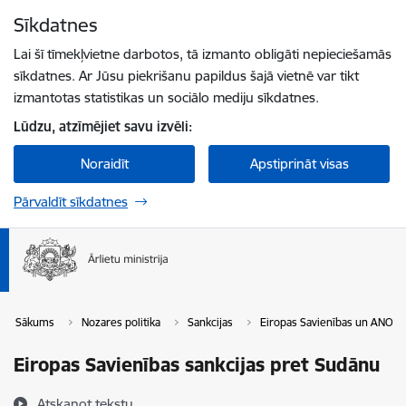
Pāriet uz lapas saturu
Sīkdatnes
Spied
lai meklētu
Enter
Lai šī tīmekļvietne darbotos, tā izmanto obligāti nepieciešamās
sīkdatnes. Ar Jūsu piekrišanu papildus šajā vietnē var tikt
izmantotas statistikas un sociālo mediju sīkdatnes.
Lūdzu, atzīmējiet savu izvēli:
Noraidīt
Apstiprināt visas
Pārvaldīt sīkdatnes
Sākums
Nozares politika
Sankcijas
Eiropas Savienības un ANO sa
Eiropas Savienības sankcijas pret Sudānu
Atskaņot tekstu