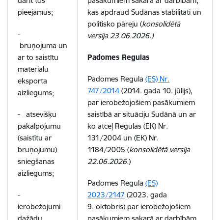
darīt tos
pasākumiem sakarā ar darbībām,
pieejamus;
kas apdraud Sudānas stabilitāti un
politisko pāreju (
konsolidētā
-
versija 23.06.2026.)
bruņojuma un
ar to saistītu
Padomes Regulas
materiālu
Padomes Regula
(ES) Nr.
eksporta
747/2014
(2014. gada 10. jūlijs),
aizliegums;
par ierobežojošiem pasākumiem
- atsevišķu
saistībā ar situāciju Sudānā un ar
pakalpojumu
ko atceļ Regulas (EK) Nr.
(saistītu ar
131/2004 un (EK) Nr.
bruņojumu)
1184/2005 (
konsolidētā versija
sniegšanas
22.06.2026.
)
aizliegums;
Padomes Regula
(ES)
-
2023/2147
(2023. gada
ierobežojumi
9. oktobris) par ierobežojošiem
dažādu
pasākumiem sakarā ar darbībām,