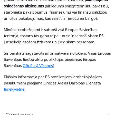
sniegšanas aizliegums
(aizliegums sniegt tehnisku palīdzību,
starpnieka pakalpojumus, finansējumu vai finanšu palīdzību
un citus pakalpojumus, kas saistīti ar ieroču embargo).
Minētie ierobežojumi ir saistoši visā Eiropas Savienības
teritorijā, tostarp tās gaisa telpā, un tie ir saistoši visām ES
jurisdikcijā esošām fiziskām un juridiskām personām.
Šis pārskats sagatavots informatīviem nolūkiem. Visas Eiropas
Savienības tiesību aktu publikācijas pieejamas Eiropas
Savienības
Oficiālajā Vēstnesī
.
Plašāka informācija par ES noteiktajiem ierobežojošajiem
pasākumiem pieejama Eiropas Ārējās Darbības Dienesta
tīmekļvietnē
.