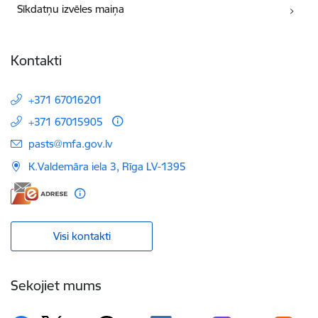
Sīkdatņu izvēles maiņa
Kontakti
+371 67016201
+371 67015905
E-pasts:
pasts@mfa.gov.lv
K.Valdemāra iela 3, Rīga LV-1395
Visi kontakti
Sekojiet mums