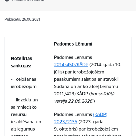
Publicēts: 26.06.2021.
Padomes Lēmumi
Padomes Lēmums
Noteiktās
2014/450/KĀDP
(2014. gada 10.
sankcijas:
jūlijs) par ierobežojošiem
- ceļošanas
pasākumiem saistībā ar stāvokli
ierobežojumi;
Sudānā un ar ko atceļ Lēmumu
2011/423/KĀDP (
konsolidētā
- līdzekļu un
versija 22.06.2026.
)
saimniecisko
resursu
Padomes Lēmums
(KĀDP)
iesaldēšana un
2023/2135
(2023. gada
aizliegumus
9. oktobris) par ierobežojošiem