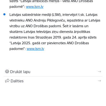
sižets “Latvijai ambiciozs mērķis - vieta ANO Drošības
padomē”:
www.lsm.lv
Latvijas sabiedriskie mediji (LSM), intervējot t.sk. Latvijas
vēstnieku ANO Andreju Pildegoviču, iepazīstina ar Latvijas
virzību uz ANO Drošības padomi. Šeit ir lasāms un
skatāms Latvijas televīzijas ziņu dienesta ārpolitikas
redaktores Inas Strazdiņas 2019. gada 24. aprīļa sižets
“Latvija 2025. gadā cer pievienoties ANO Drošības
padomei”:
www.lsm.lv
Drukāt lapu
Dalīties