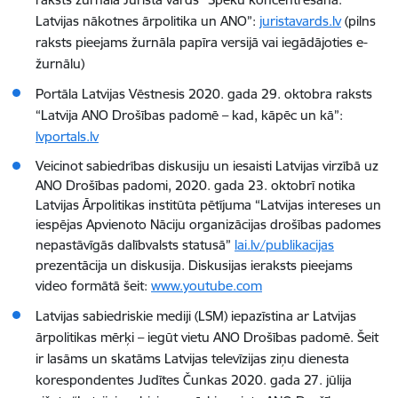
Latvijas nākotnes ārpolitika un ANO”:
juristavards.lv
(pilns
raksts pieejams žurnāla papīra versijā vai iegādājoties e-
žurnālu)
Portāla Latvijas Vēstnesis 2020. gada 29. oktobra raksts
“Latvija ANO Drošības padomē – kad, kāpēc un kā”:
lvportals.lv
Veicinot sabiedrības diskusiju un iesaisti Latvijas virzībā uz
ANO Drošības padomi, 2020. gada 23. oktobrī notika
Latvijas Ārpolitikas institūta pētījuma “Latvijas intereses un
iespējas Apvienoto Nāciju organizācijas drošības padomes
nepastāvīgās dalībvalsts statusā”
lai.lv/publikacijas
prezentācija un diskusija. Diskusijas ieraksts pieejams
video formātā šeit:
www.youtube.com
Latvijas sabiedriskie mediji (LSM) iepazīstina ar Latvijas
ārpolitikas mērķi – iegūt vietu ANO Drošības padomē. Šeit
ir lasāms un skatāms Latvijas televīzijas ziņu dienesta
korespondentes Judītes Čunkas 2020. gada 27. jūlija