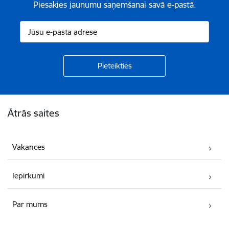
Piesakies jaunumu saņemšanai savā e-pastā.
Kājene
Ātrās saites
Vakances
Iepirkumi
Par mums