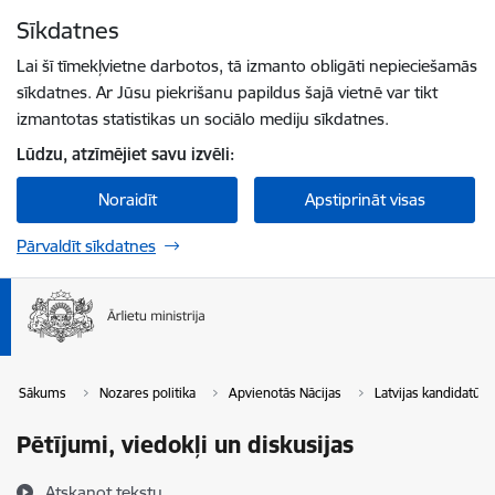
Pāriet uz lapas saturu
Sīkdatnes
Spied
lai meklētu
Enter
Lai šī tīmekļvietne darbotos, tā izmanto obligāti nepieciešamās
sīkdatnes. Ar Jūsu piekrišanu papildus šajā vietnē var tikt
izmantotas statistikas un sociālo mediju sīkdatnes.
Lūdzu, atzīmējiet savu izvēli:
Noraidīt
Apstiprināt visas
Pārvaldīt sīkdatnes
Sākums
Nozares politika
Apvienotās Nācijas
Latvijas kandidatū
Pētījumi, viedokļi un diskusijas
Atskaņot tekstu