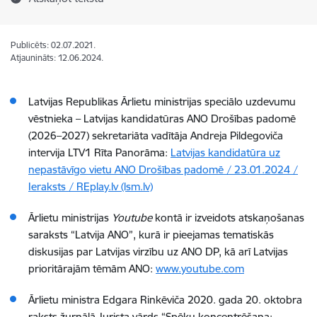
Publicēts: 02.07.2021.
Atjaunināts: 12.06.2024.
Latvijas Republikas Ārlietu ministrijas speciālo uzdevumu
vēstnieka – Latvijas kandidatūras ANO Drošības padomē
(2026–2027) sekretariāta vadītāja Andreja Pildegoviča
intervija LTV1 Rīta Panorāma:
Latvijas kandidatūra uz
nepastāvīgo vietu ANO Drošības padomē / 23.01.2024 /
Ieraksts / REplay.lv (lsm.lv)
Ārlietu ministrijas
Youtube
kontā ir izveidots atskaņošanas
saraksts “Latvija ANO”, kurā ir pieejamas tematiskās
diskusijas par Latvijas virzību uz ANO DP, kā arī Latvijas
prioritārajām tēmām ANO:
www.youtube.com
Ārlietu ministra Edgara Rinkēviča 2020. gada 20. oktobra
raksts žurnālā Jurista vārds “Spēku koncentrēšana: