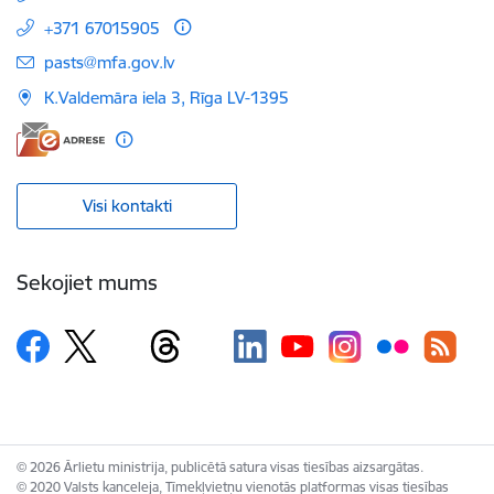
+371 67015905
E-pasts:
pasts@mfa.gov.lv
K.Valdemāra iela 3, Rīga LV-1395
Visi kontakti
Sekojiet mums
© 2026 Ārlietu ministrija, publicētā satura visas tiesības aizsargātas.
© 2020 Valsts kanceleja, Tīmekļvietņu vienotās platformas visas tiesības