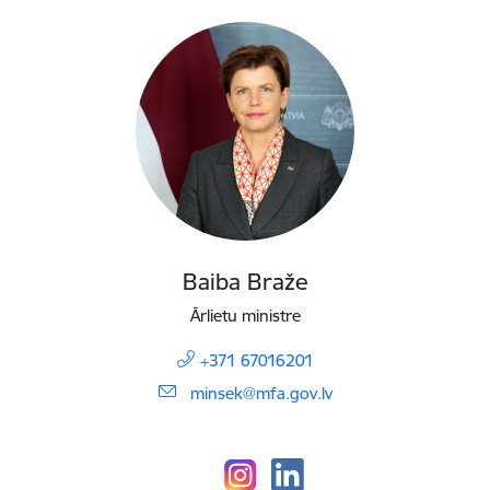
Baiba Braže
Ārlietu ministre
+371 67016201
E-pasts:
minsek@mfa.gov.lv