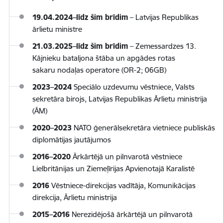
19.04.2024–līdz šim brīdim
–
Latvijas Republikas
ārlietu ministre
21.03.2025–līdz šim brīdim
–
Zemessardzes 13.
Kājnieku bataljona štāba un apgādes rotas
sakaru nodaļas operatore (OR-2; 06GB)
2023–2024
Speciālo uzdevumu vēstniece, Valsts
sekretāra birojs, Latvijas Republikas Ārlietu ministrija
(ĀM)
2020–2023
NATO ģenerālsekretāra vietniece publiskās
diplomātijas jautājumos
2016–2020
Ārkārtējā un pilnvarotā vēstniece
Lielbritānijas un Ziemeļīrijas Apvienotajā Karalistē
2016
Vēstniece-direkcijas vadītāja, Komunikācijas
direkcija, Ārlietu ministrija
2015–2016
Nerezidējošā ārkārtējā un pilnvarotā