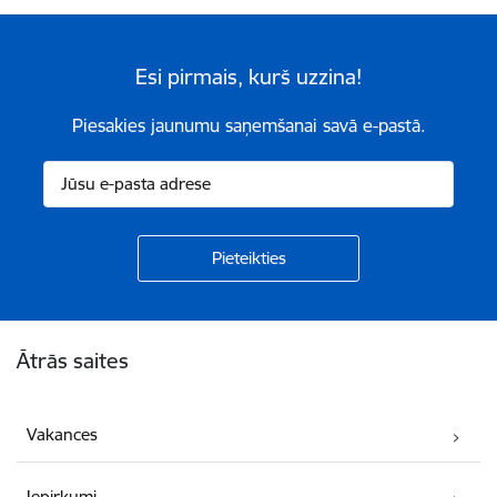
Esi pirmais, kurš uzzina!
Piesakies jaunumu saņemšanai savā e-pastā.
Kājene
Ātrās saites
Vakances
Iepirkumi