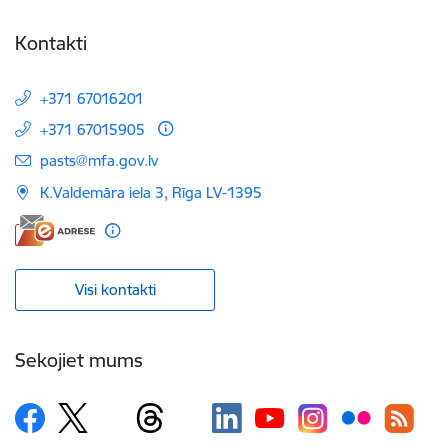
Kontakti
+371 67016201
+371 67015905
E-pasts:
pasts@mfa.gov.lv
K.Valdemāra iela 3, Rīga LV-1395
Visi kontakti
Sekojiet mums