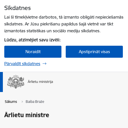
Pāriet uz lapas saturu
Sīkdatnes
Spied
lai meklētu
Enter
Lai šī tīmekļvietne darbotos, tā izmanto obligāti nepieciešamās
sīkdatnes. Ar Jūsu piekrišanu papildus šajā vietnē var tikt
izmantotas statistikas un sociālo mediju sīkdatnes.
Lūdzu, atzīmējiet savu izvēli:
Noraidīt
Apstiprināt visas
Pārvaldīt sīkdatnes
Sākums
Baiba Braže
Ārlietu ministre