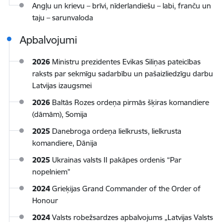
Angļu un krievu – brīvi, nīderlandiešu – labi, franču un
taju – sarunvaloda
Apbalvojumi
2026
Ministru prezidentes Evikas Siliņas pateicības
raksts par sekmīgu sadarbību un pašaizliedzīgu darbu
Latvijas izaugsmei
2026
Baltās Rozes ordeņa pirmās šķiras komandiere
(dāmām), Somija
2025
Danebroga ordeņa lielkrusts, lielkrusta
komandiere, Dānija
2025
Ukrainas valsts II pakāpes ordenis “Par
nopelniem”
2024
Grieķijas Grand Commander of the Order of
Honour
2024
Valsts robežsardzes apbalvojums „Latvijas Valsts