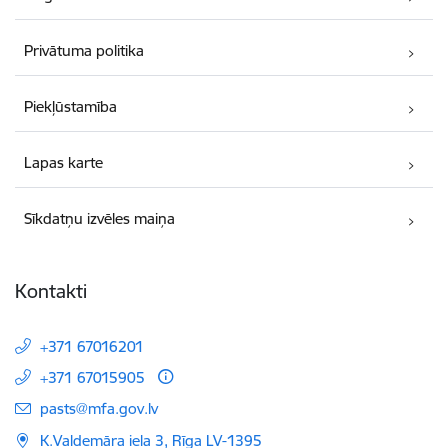
Privātuma politika
Piekļūstamība
Lapas karte
Sīkdatņu izvēles maiņa
Kontakti
+371 67016201
+371 67015905
E-pasts:
pasts@mfa.gov.lv
K.Valdemāra iela 3, Rīga LV-1395