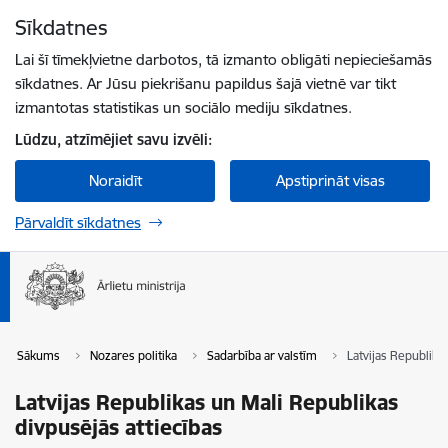
Pāriet uz lapas saturu
Sīkdatnes
Spied
lai meklētu
Enter
Lai šī tīmekļvietne darbotos, tā izmanto obligāti nepieciešamās
sīkdatnes. Ar Jūsu piekrišanu papildus šajā vietnē var tikt
izmantotas statistikas un sociālo mediju sīkdatnes.
Lūdzu, atzīmējiet savu izvēli:
Noraidīt
Apstiprināt visas
Pārvaldīt sīkdatnes
Sākums
Nozares politika
Sadarbība ar valstīm
Latvijas Republika
Latvijas Republikas un Mali Republikas
divpusējās attiecības