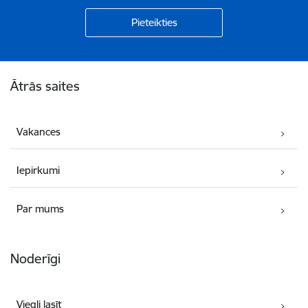
Kājene
Ātrās saites
Vakances
Iepirkumi
Par mums
Noderīgi
Viegli lasīt