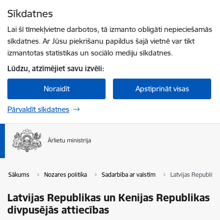
Pāriet uz lapas saturu
Sīkdatnes
Spied
lai meklētu
Enter
Lai šī tīmekļvietne darbotos, tā izmanto obligāti nepieciešamās
sīkdatnes. Ar Jūsu piekrišanu papildus šajā vietnē var tikt
izmantotas statistikas un sociālo mediju sīkdatnes.
Lūdzu, atzīmējiet savu izvēli:
Noraidīt
Apstiprināt visas
Pārvaldīt sīkdatnes
Sākums
Nozares politika
Sadarbība ar valstīm
Latvijas Republika
Latvijas Republikas un Kenijas Republikas
divpusējās attiecības