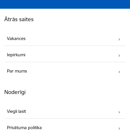
Kājene
Ātrās saites
Vakances
Iepirkumi
Par mums
Noderīgi
Viegli lasīt
Privātuma politika