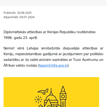
Publicēts: 30.06.2021.
Atjaunināts: 04.01.2024.
Diplomātiskās attiecības ar Kenijas Republiku nodibinātas
1996. gada 23. aprīlī.
Ņemot vērā Latvijas ierobežotās divpusējās attiecības ar
Keniju, nepieciešamības gadījumā ar jautājumiem par politisko
sadarbību ar šo valsti aicinām sazināties ar Tuvo Austrumu un
Āfrikas valstu nodaļu (
taavn@mfa.gov.lv
).