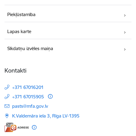
Piekļūstamība
Lapas karte
Sīkdatņu izvēles maiņa
Kontakti
+371 67016201
+371 67015905
E-pasts:
pasts@mfa.gov.lv
K.Valdemāra iela 3, Rīga LV-1395