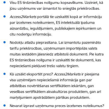
Visu ES tirdzniecības nolīgumu kopsavilkums. Uzziniet, kā
jūsu uzņēmums var izmantot to sniegtās priekšrocības.
Access2Markets
portālā tie uzskaitīti kopā ar informāciju
par izcelsmes noteikumiem, ES intelektuālā īpašuma
aizsardzību, ieguldījumiem, publiskajiem iepirkumiem un
citu noderīgu informāciju.
Nodokļu atlaižu pieprasīšana. Lai izmantotu pazemināto
tarifu priekšrocības, uzņēmumam importējošās valsts
muitas iestādēm jāiesniedz atbilstoši dokumenti. Pie katra
ES tirdzniecības nolīguma ir uzskaitīti tie dokumenti, kas
nepieciešami piekļuvei trešo valstu tirgiem.
Kā uzsākt eksportēt preci?
Access2Markets
ir pieejama
visa uzņēmējam nepieciešamā informācija gan par
atbilstības novērtēšanas sertifikātiem iekārtām, gan
veselības sertifikātiem akvakultūras produktiem, gan arī
marķējumiem apstrādātiem pārtikas produktiem.
Nevarat izprast uzņēmuma preces izcelsmes noteikumus?