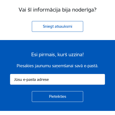
Vai šī informācija bija noderīga?
Sniegt atsauksmi
Esi pirmais, kurš uzzina!
Piesakies jaunumu saņemšanai savā e-pastā.
Kājene