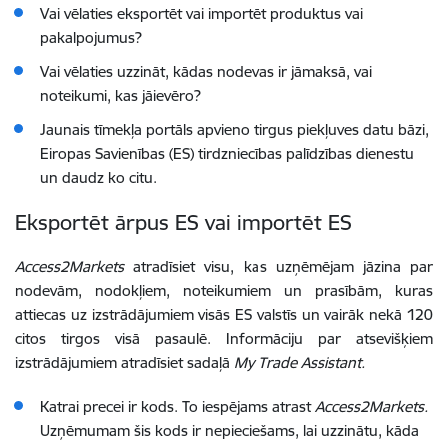
Vai vēlaties eksportēt vai importēt produktus vai
pakalpojumus?
Vai vēlaties uzzināt, kādas nodevas ir jāmaksā, vai
noteikumi, kas jāievēro?
Jaunais tīmekļa portāls apvieno tirgus piekļuves datu bāzi,
Eiropas Savienības (ES) tirdzniecības palīdzības dienestu
un daudz ko citu.
Eksportēt ārpus ES vai importēt ES
Access2Markets
atradīsiet visu, kas uzņēmējam jāzina par
nodevām, nodokļiem, noteikumiem un prasībām, kuras
attiecas uz izstrādājumiem visās ES valstīs un vairāk nekā 120
citos tirgos visā pasaulē. Informāciju par atsevišķiem
izstrādājumiem atradīsiet sadaļā
My Trade Assistant.
Katrai precei ir kods. To iespējams atrast
Access2Markets.
Uzņēmumam šis kods ir nepieciešams, lai uzzinātu, kāda