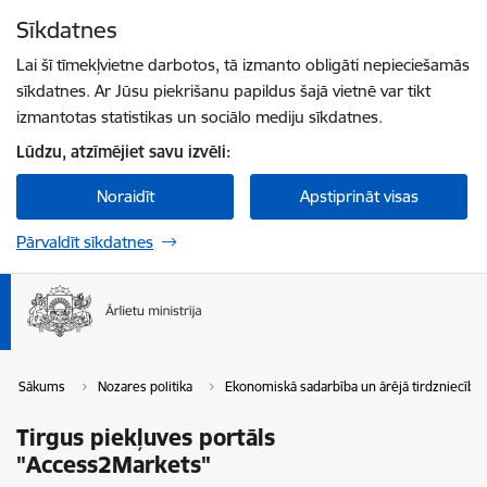
Pāriet uz lapas saturu
Sīkdatnes
Spied
lai meklētu
Enter
Lai šī tīmekļvietne darbotos, tā izmanto obligāti nepieciešamās
sīkdatnes. Ar Jūsu piekrišanu papildus šajā vietnē var tikt
izmantotas statistikas un sociālo mediju sīkdatnes.
Lūdzu, atzīmējiet savu izvēli:
Noraidīt
Apstiprināt visas
Pārvaldīt sīkdatnes
Sākums
Nozares politika
Ekonomiskā sadarbība un ārējā tirdzniecība
Tirgus piekļuves portāls
"Access2Markets"