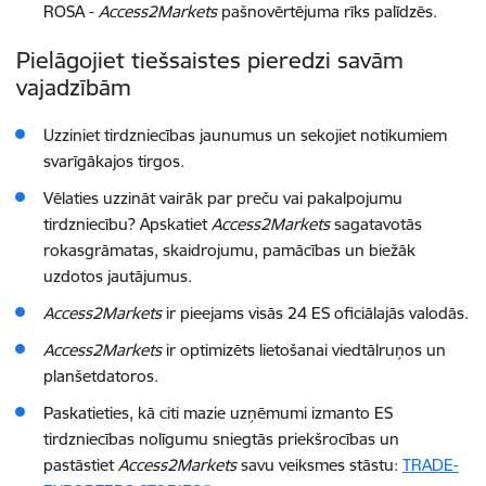
ROSA -
Access2Markets
pašnovērtējuma rīks palīdzēs.
Pielāgojiet tiešsaistes pieredzi savām
vajadzībām
Uzziniet tirdzniecības jaunumus un sekojiet notikumiem
svarīgākajos tirgos.
Vēlaties uzzināt vairāk par preču vai pakalpojumu
tirdzniecību? Apskatiet
Access2Markets
sagatavotās
rokasgrāmatas, skaidrojumu, pamācības un biežāk
uzdotos jautājumus.
Access2Markets
ir pieejams visās 24 ES oficiālajās valodās.
Access2Markets
ir optimizēts lietošanai viedtālruņos un
planšetdatoros.
Paskatieties, kā citi mazie uzņēmumi izmanto ES
tirdzniecības nolīgumu sniegtās priekšrocības un
pastāstiet
Access2Markets
savu veiksmes stāstu:
TRADE-