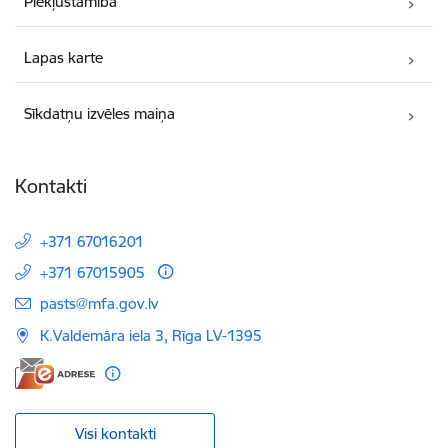
Piekļūstamība
Lapas karte
Sīkdatņu izvēles maiņa
Kontakti
+371 67016201
+371 67015905
E-pasts:
pasts@mfa.gov.lv
K.Valdemāra iela 3, Rīga LV-1395
Visi kontakti