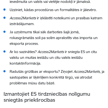
ievedmuita un valsts vai vietējie nodokļi ir jāmaksā.
Uzziniet, kādas procedūras un formalitātes ir jāievēro.
Access2Markets
ir izklāstīti noteikumi un prasības katram
izstrādājumam.
Ja uzņēmums tikai sāk darboties šajā jomā,
rokasgrāmatās soli pa solim aprakstīts viss importa un
eksporta process.
Ar ko sazināties?
Access2Markets
ir sniegta ES un citu
valstu un muitas iestāžu un citu valsts iestāžu
kontaktinformācija.
Radušās grūtības ar eksportu? Ziņojiet
Access2Markets,
ja
sastopaties ar šķēršļiem konkrētā tirgū, vai atrodat
problēmas mūsu datu bāzē.
Izmantojiet ES tirdzniecības nolīgumu
sniegtās priekšrocības