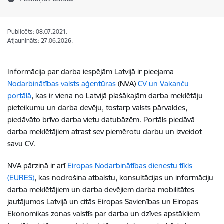
Publicēts: 08.07.2021.
Atjaunināts: 27.06.2026.
Informācija par darba iespējām Latvijā ir pieejama
Nodarbinātības valsts aģentūras
(NVA)
CV un Vakanču
portālā
, kas ir viena no Latvijā plašākajām darba meklētāju
pieteikumu un darba devēju, tostarp valsts pārvaldes,
piedāvāto brīvo darba vietu datubāzēm. Portāls piedāvā
darba meklētājiem atrast sev piemērotu darbu un izveidot
savu CV.
NVA pārziņā ir arī
Eiropas Nodarbinātības dienestu tīkls
(EURES)
, kas nodrošina atbalstu, konsultācijas un informāciju
darba meklētājiem un darba devējiem darba mobilitātes
jautājumos Latvijā un citās Eiropas Savienības un Eiropas
Ekonomikas zonas valstīs par darba un dzīves apstākļiem