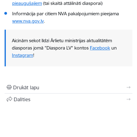
pieaugušajiem
(tai skaitā attālināti diasporai)
Informācija par citiem NVA pakalpojumiem pieejama
www.nva.gov.lv
.
Aicinām sekot līdzi Ārlietu ministrijas aktualitātēm
diasporas jomā "Diaspora LV" kontos
Faceb​ook
un
Instagram
!
Drukāt lapu
Dalīties