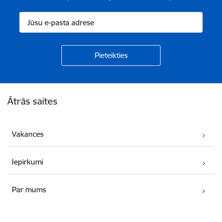
Kājene
Ātrās saites
Vakances
Iepirkumi
Par mums