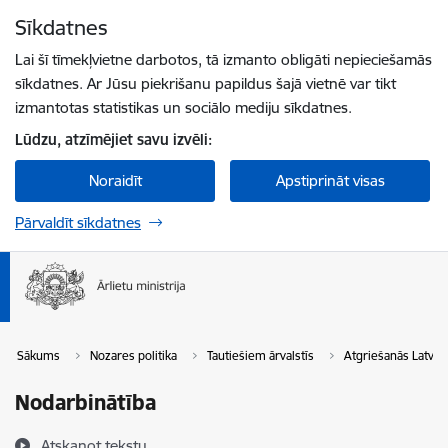
Pāriet uz lapas saturu
Sīkdatnes
Spied
lai meklētu
Enter
Lai šī tīmekļvietne darbotos, tā izmanto obligāti nepieciešamās
sīkdatnes. Ar Jūsu piekrišanu papildus šajā vietnē var tikt
izmantotas statistikas un sociālo mediju sīkdatnes.
Lūdzu, atzīmējiet savu izvēli:
Noraidīt
Apstiprināt visas
Pārvaldīt sīkdatnes
Sākums
Nozares politika
Tautiešiem ārvalstīs
Atgriešanās Latvijā
Nodarbinātība
Atskaņot tekstu