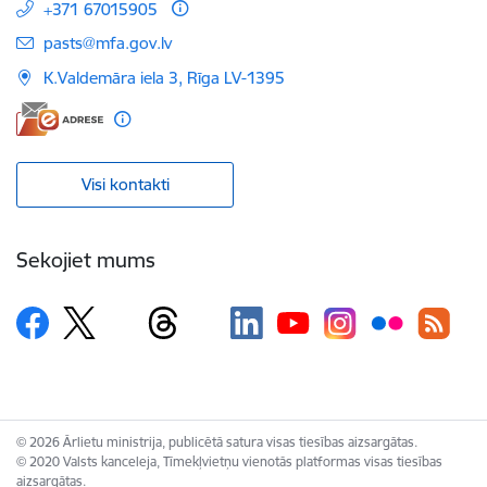
+371 67015905
E-pasts:
pasts@mfa.gov.lv
K.Valdemāra iela 3, Rīga LV-1395
Visi kontakti
Sekojiet mums
© 2026 Ārlietu ministrija, publicētā satura visas tiesības aizsargātas.
© 2020 Valsts kanceleja, Tīmekļvietņu vienotās platformas visas tiesības
aizsargātas.