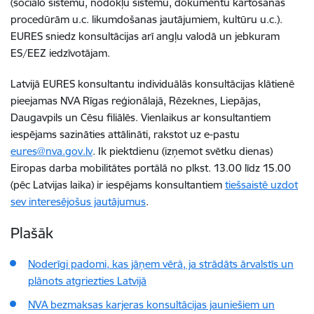
(sociālo sistēmu, nodokļu sistēmu, dokumentu kārtošanas
procedūrām u.c. likumdošanas jautājumiem, kultūru u.c.).
EURES sniedz konsultācijas arī angļu valodā un jebkuram
ES/EEZ iedzīvotājam.
Latvijā EURES konsultantu individuālās konsultācijas klātienē
pieejamas NVA Rīgas reģionālajā, Rēzeknes, Liepājas,
Daugavpils un Cēsu filiālēs. Vienlaikus ar konsultantiem
iespējams sazināties attālināti, rakstot uz e-pastu
eures@nva.gov.lv
. Ik piektdienu (izņemot svētku dienas)
Eiropas darba mobilitātes portālā no plkst. 13.00 līdz 15.00
(pēc Latvijas laika) ir iespējams konsultantiem
tiešsaistē uzdot
sev interesējošus jautājumus
.
Plašāk
Noderīgi padomi, kas jāņem vērā, ja strādāts ārvalstīs un
plānots atgriezties Latvijā
NVA bezmaksas karjeras konsultācijas jauniešiem un