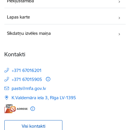
Piekļūstamība
Lapas karte
Sīkdatņu izvēles maiņa
Kontakti
+371 67016201
+371 67015905
E-pasts:
pasts@mfa.gov.lv
K.Valdemāra iela 3, Rīga LV-1395
Visi kontakti