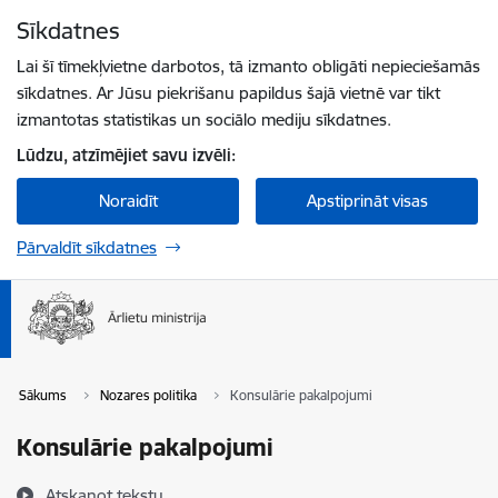
Pāriet uz lapas saturu
Sīkdatnes
Spied
lai meklētu
Enter
Lai šī tīmekļvietne darbotos, tā izmanto obligāti nepieciešamās
sīkdatnes. Ar Jūsu piekrišanu papildus šajā vietnē var tikt
izmantotas statistikas un sociālo mediju sīkdatnes.
Lūdzu, atzīmējiet savu izvēli:
Noraidīt
Apstiprināt visas
Pārvaldīt sīkdatnes
Sākums
Nozares politika
Konsulārie pakalpojumi
Konsulārie pakalpojumi
Atskaņot tekstu