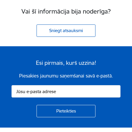
Vai šī informācija bija noderīga?
Sniegt atsauksmi
Esi pirmais, kurš uzzina!
Piesakies jaunumu saņemšanai savā e-pastā.
Kājene