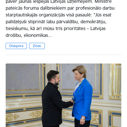
paver jaunas iespējas Latvijas uzņēmējiem. Ministre
pateicās foruma dalībniekiem par profesionālo darbu
starptautiskajās organizācijās visā pasaulē: “Jūs esat
palīdzējuši stiprināt labu pārvaldību, demokrātiju,
tiesiskumu, kā arī mūsu trīs prioritātes – Latvijas
drošību, ekonomikas…
Diaspora
Ziņas