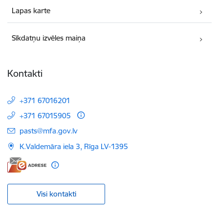
Lapas karte
Sīkdatņu izvēles maiņa
Kontakti
+371 67016201
+371 67015905
E-pasts:
pasts@mfa.gov.lv
K.Valdemāra iela 3, Rīga LV-1395
Visi kontakti