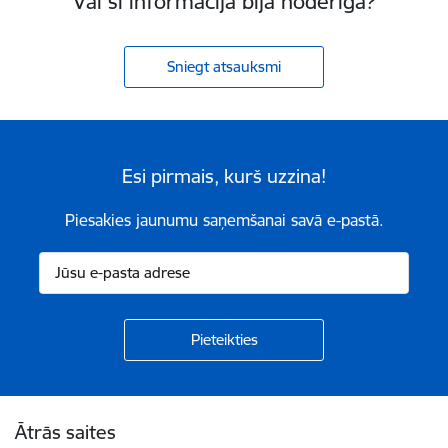
Vai šī informācija bija noderīga?
Sniegt atsauksmi
Esi pirmais, kurš uzzina!
Piesakies jaunumu saņemšanai savā e-pastā.
Kājene
Ātrās saites