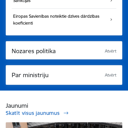
Sankcijas
Eiropas Savienības noteiktie dzīves dārdzības
koeficienti
Nozares politika
Atvērt
Par ministriju
Atvērt
Jaunumi
Skatīt visus jaunumus