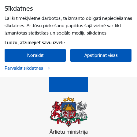
Pāriet uz lapas saturu
Sīkdatnes
Spied
lai meklētu
Enter
Lai šī tīmekļvietne darbotos, tā izmanto obligāti nepieciešamās
sīkdatnes. Ar Jūsu piekrišanu papildus šajā vietnē var tikt
izmantotas statistikas un sociālo mediju sīkdatnes.
Lūdzu, atzīmējiet savu izvēli:
Noraidīt
Apstiprināt visas
Pārvaldīt sīkdatnes
Ārlietu ministrija