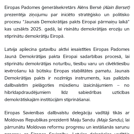
Eiropas Padomes ģenerālsekretārs Alēns Bersē
(Alain Berset)
prezentēja ziņojumu par iniciēto stratēģisko un politisko
procesu “Jaunais Demokrātijas pakts Eiropai pārmaiņu laikā”
kas uzsākts 2025. gadā, lai risinātu demokrātijas eroziju un
stiprinātu demokrātiju Eiropā.
Latvija apliecina gatavību aktīvi iesaistīties Eiropas Padomes
Jaunā Demokrātijas pakta Eiropai sadarbības procesā, lai
stiprinātu demokrātijas noturību, tiesību varu un cilvēktiesību
ievērošanu kā būtisku Eiropas stabilitātes pamatu. Jaunais
Demokrātijas pakts ir nozīmīgs instruments, kas palīdzēs
dalībvalstīm pielāgoties mūsdienu izaicinājumiem – no
hibrīdapdraudējumiem līdz sabiedrības uzticības
demokrātiskajām institūcijām stiprināšanai.
Eiropas Savienības dalībvalstu delegāciju vadītāji tikās ar
Moldovas Republikas prezidenti Maiju Sandu
(Maja Sandu)
, lai
pārrunātu Moldovas reformu progresu un iestāšanās sarunu