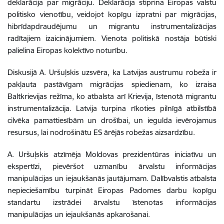
deklarācija par migrāciju. Deklarācija stiprina Eiropas valstu
politisko vienotību, veidojot kopīgu izpratni par migrācijas,
hibrīdapdraudējumu un migrantu instrumentalizācijas
radītajiem izaicinājumiem. Vienota politiskā nostāja būtiski
palielina Eiropas kolektīvo noturību.
Diskusijā A. Uršuļskis uzsvēra, ka Latvijas austrumu robeža ir
pakļauta pastāvīgam migrācijas spiedienam, ko izraisa
Baltkrievijas režīma, ko atbalsta arī Krievija, īstenotā migrantu
instrumentalizācija. Latvija turpina rīkoties pilnīgā atbilstībā
cilvēka pamattiesībām un drošībai, un iegulda ievērojamus
resursus, lai nodrošinātu ES ārējās robežas aizsardzību.
A. Uršuļskis atzīmēja Moldovas prezidentūras iniciatīvu un
ekspertīzi, pievēršot uzmanību ārvalstu informācijas
manipulācijas un iejaukšanās jautājumam. Dalībvalstis atbalsta
nepieciešamību turpināt Eiropas Padomes darbu kopīgu
standartu izstrādei ārvalstu īstenotas informācijas
manipulācijas un iejaukšanās apkarošanai.