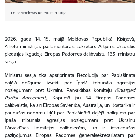
Foto: Moldovas Ārlietu ministrija
2026. gada 14.–15. maijā Moldovas Republikā, Kišiņevā,
Ārlietu ministrijas parlamentārais sekretārs Artjoms Uršuļskis
piedalījās ikgadējā Eiropas Padomes dalībvalstu 135. ministru
sesijā.
Ministru sesijā tika apstiprināta Rezolūcija par Paplašinātā
daļējā nolīguma izveidi par Īpašā tribunāla agresijas
noziegumam pret Ukrainu Pārvaldības komiteju
(Enlarged
Partial Agreement).
Kopumā jau 34 Eiropas Padomes
dalībvalstis, kā arī Eiropas Savienība, Austrālija, un Kostarika ir
paudušas nodomu kļūt par Paplašinātā daļējā nolīguma par
Īpašā tribunāla agresijas noziegumam pret Ukrainu
Pārvaldības komitejas dalībniecēm, un ir iesniegušas
paziņojumus Eiropas Padomes ģenerālsekretariātam par