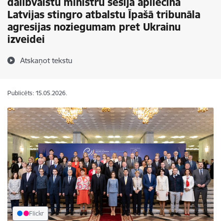
dalībvalstu ministru sesijā apliecina
Latvijas stingro atbalstu Īpašā tribunāla
agresijas noziegumam pret Ukrainu
izveidei
Atskaņot tekstu
Publicēts: 15.05.2026.
Flickr