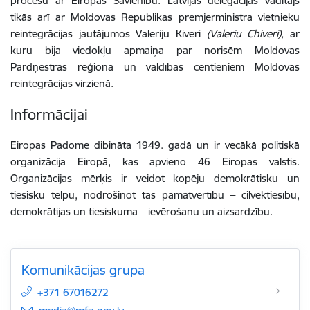
procesu ar Eiropas Savienību. Latvijas delegācijas vadītājs
tikās arī ar Moldovas Republikas premjerministra vietnieku
reintegrācijas jautājumos Valeriju Kiveri
(Valeriu Chiveri),
ar
kuru bija viedokļu apmaiņa par norisēm Moldovas
Pārdņestras reģionā un valdības centieniem Moldovas
reintegrācijas virzienā.
Informācijai
Eiropas Padome dibināta 1949. gadā un ir vecākā politiskā
organizācija Eiropā, kas apvieno 46 Eiropas valstis.
Organizācijas mērķis ir veidot kopēju demokrātisku un
tiesisku telpu, nodrošinot tās pamatvērtību – cilvēktiesību,
demokrātijas un tiesiskuma – ievērošanu un aizsardzību.
Komunikācijas grupa
+371 67016272
E-pasts: