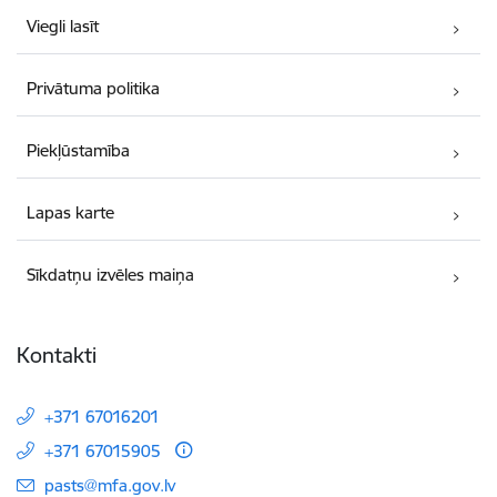
Viegli lasīt
Privātuma politika
Piekļūstamība
Lapas karte
Sīkdatņu izvēles maiņa
Kontakti
+371 67016201
+371 67015905
E-pasts:
pasts@mfa.gov.lv