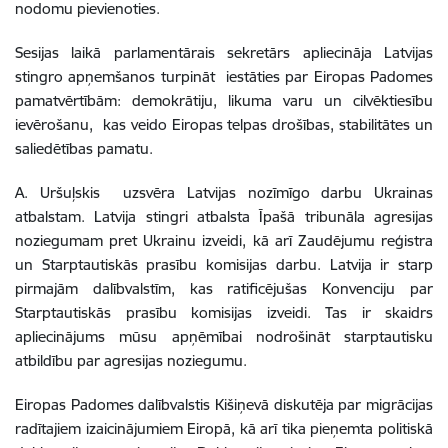
nodomu pievienoties.
Sesijas laikā parlamentārais sekretārs apliecināja Latvijas
stingro apņemšanos turpināt iestāties par Eiropas Padomes
pamatvērtībām: demokrātiju, likuma varu un cilvēktiesību
ievērošanu, kas veido Eiropas telpas drošības, stabilitātes un
saliedētības pamatu.
A. Uršuļskis uzsvēra Latvijas nozīmīgo darbu Ukrainas
atbalstam. Latvija stingri atbalsta Īpašā tribunāla agresijas
noziegumam pret Ukrainu izveidi, kā arī Zaudējumu reģistra
un Starptautiskās prasību komisijas darbu. Latvija ir starp
pirmajām dalībvalstīm, kas ratificējušas Konvenciju par
Starptautiskās prasību komisijas izveidi. Tas ir skaidrs
apliecinājums mūsu apņēmībai nodrošināt starptautisku
atbildību par agresijas noziegumu.
Eiropas Padomes dalībvalstis Kišiņevā diskutēja par migrācijas
radītajiem izaicinājumiem Eiropā, kā arī tika pieņemta politiskā