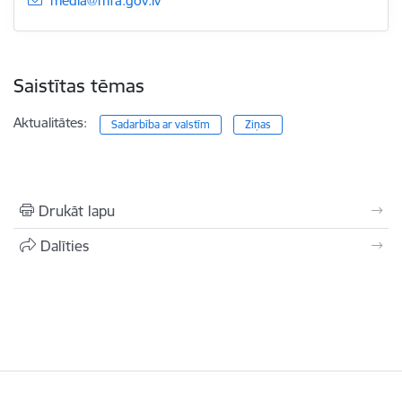
media@mfa.gov.lv
Saistītas tēmas
Aktualitātes:
Sadarbība ar valstīm
Ziņas
Drukāt lapu
Dalīties