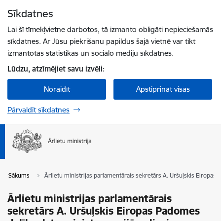
Pāriet uz lapas saturu
Sīkdatnes
Spied
lai meklētu
Enter
Lai šī tīmekļvietne darbotos, tā izmanto obligāti nepieciešamās
sīkdatnes. Ar Jūsu piekrišanu papildus šajā vietnē var tikt
izmantotas statistikas un sociālo mediju sīkdatnes.
Lūdzu, atzīmējiet savu izvēli:
Noraidīt
Apstiprināt visas
Pārvaldīt sīkdatnes
Sākums
Ārlietu ministrijas parlamentārais sekretārs A. Uršuļskis Eiropas 
Ārlietu ministrijas parlamentārais
sekretārs A. Uršuļskis Eiropas Padomes