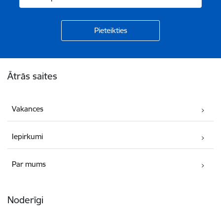
Kājene
Ātrās saites
Vakances
Iepirkumi
Par mums
Noderīgi