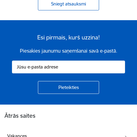
Sniegt atsauksmi
Esi pirmais, kurš uzzina!
Piesakies jaunumu saņemšanai savā e-pastā.
Kājene
Ātrās saites
Vakances