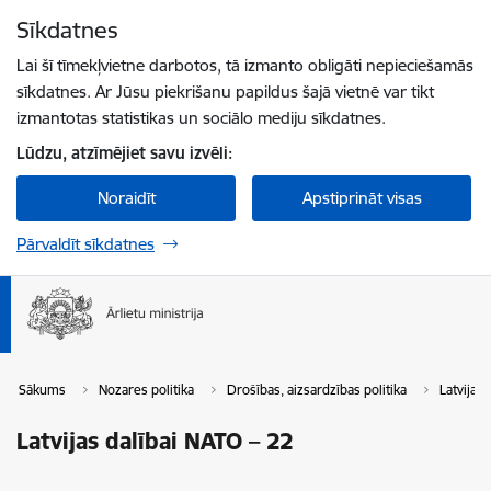
Pāriet uz lapas saturu
Sīkdatnes
Spied
lai meklētu
Enter
Lai šī tīmekļvietne darbotos, tā izmanto obligāti nepieciešamās
sīkdatnes. Ar Jūsu piekrišanu papildus šajā vietnē var tikt
izmantotas statistikas un sociālo mediju sīkdatnes.
Lūdzu, atzīmējiet savu izvēli:
Noraidīt
Apstiprināt visas
Pārvaldīt sīkdatnes
Sākums
Nozares politika
Drošības, aizsardzības politika
Latvijas
Latvijas dalībai NATO – 22