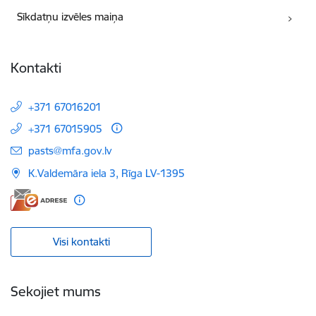
Sīkdatņu izvēles maiņa
Kontakti
+371 67016201
+371 67015905
E-pasts:
pasts@mfa.gov.lv
K.Valdemāra iela 3, Rīga LV-1395
Visi kontakti
Sekojiet mums