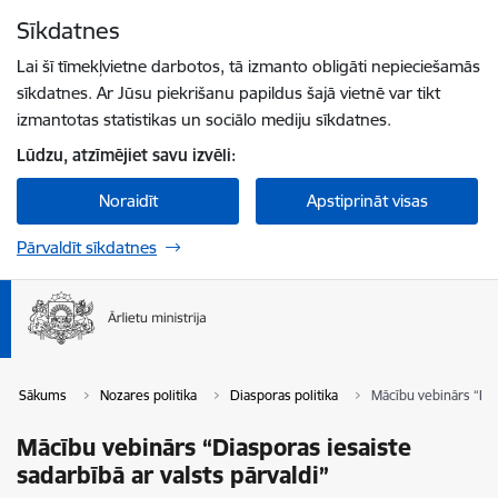
Pāriet uz lapas saturu
Sīkdatnes
Spied
lai meklētu
Enter
Lai šī tīmekļvietne darbotos, tā izmanto obligāti nepieciešamās
sīkdatnes. Ar Jūsu piekrišanu papildus šajā vietnē var tikt
izmantotas statistikas un sociālo mediju sīkdatnes.
Lūdzu, atzīmējiet savu izvēli:
Noraidīt
Apstiprināt visas
Pārvaldīt sīkdatnes
Sākums
Nozares politika
Diasporas politika
Mācību vebinārs “Dias
Mācību vebinārs “Diasporas iesaiste
sadarbībā ar valsts pārvaldi”