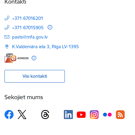
Kontakti
+371 67016201
+371 67015905
E-pasts:
pasts@mfa.gov.lv
K.Valdemāra iela 3, Rīga LV-1395
Visi kontakti
Sekojiet mums