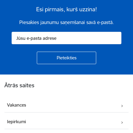
Esi pirmais, kurš uzzina!
Piesakies jaunumu saņemšanai savā e-pastā.
Kājene
Ātrās saites
Vakances
Iepirkumi