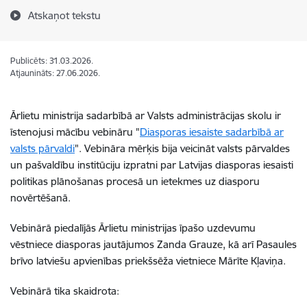
Atskaņot tekstu
Publicēts: 31.03.2026.
Atjaunināts: 27.06.2026.
Ārlietu ministrija sadarbībā ar Valsts administrācijas skolu ir
īstenojusi mācību vebināru "
Diasporas iesaiste sadarbībā ar
valsts pārvaldi
". Vebināra mērķis bija veicināt valsts pārvaldes
un pašvaldību institūciju izpratni par Latvijas diasporas iesaisti
politikas plānošanas procesā un ietekmes uz diasporu
novērtēšanā.
Vebinārā piedalījās Ārlietu ministrijas īpašo uzdevumu
vēstniece diasporas jautājumos Zanda Grauze, kā arī Pasaules
brīvo latviešu apvienības priekšsēža vietniece Mārīte Kļaviņa.
Vebinārā tika skaidrota: