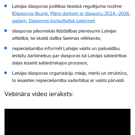
Latvijas diasporas politikas tiesiskā regulējuma nozīme
(
Diasporas likums
,
Plāns darbam ar diasporu 2024.–2026.
gadam
,
Diasporas konsultatīvā padome
);
diasporas pilsoniskās līdzdalības pienesums Latvijas
attīstībā, tai skaitā dalība Saeimas vēlēšanās;
nepieciešamība informēt Latvijas valsts un pašvaldību
iestāžu darbiniekus par diasporas kā Latvijas sabiedrības
daļas iesaisti sabiedriskajos procesos;
Latvijas diasporas organizāciju misija, mērķi un struktūra,
to iesaistes nepieciešamība sadarbībai ar valsts pārvaldi.
Vebināra video ieraksts: