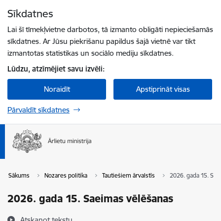
Pāriet uz lapas saturu
Sīkdatnes
Spied
lai meklētu
Enter
Lai šī tīmekļvietne darbotos, tā izmanto obligāti nepieciešamās
sīkdatnes. Ar Jūsu piekrišanu papildus šajā vietnē var tikt
izmantotas statistikas un sociālo mediju sīkdatnes.
Lūdzu, atzīmējiet savu izvēli:
Noraidīt
Apstiprināt visas
Pārvaldīt sīkdatnes
Sākums
Nozares politika
Tautiešiem ārvalstīs
2026. gada 15. Sa
2026. gada 15. Saeimas vēlēšanas
Atskaņot tekstu