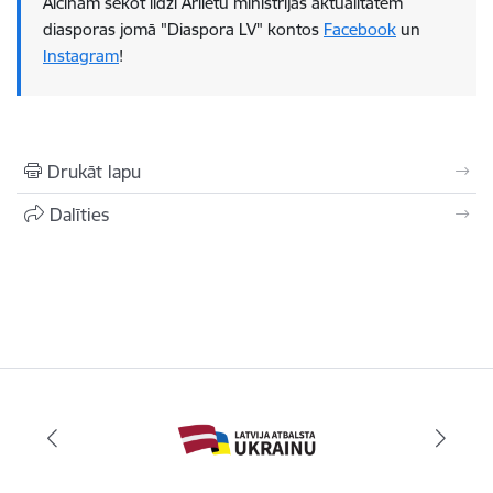
Aicinām sekot līdzi Ārlietu ministrijas aktualitātēm
diasporas jomā "Diaspora LV" kontos
Faceb​ook
un
Instagram
!
Drukāt lapu
Dalīties