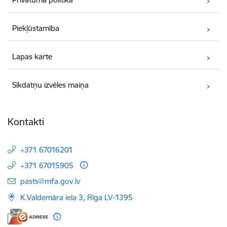
Piekļūstamība
Lapas karte
Sīkdatņu izvēles maiņa
Kontakti
+371 67016201
+371 67015905
E-pasts:
pasts@mfa.gov.lv
K.Valdemāra iela 3, Rīga LV-1395