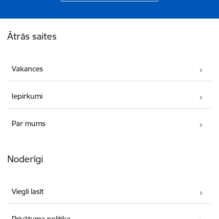
Kājene
Ātrās saites
Vakances
Iepirkumi
Par mums
Noderīgi
Viegli lasīt
Privātuma politika