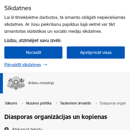
Pāriet uz lapas saturu
Sīkdatnes
Spied
lai meklētu
Enter
Lai šī tīmekļvietne darbotos, tā izmanto obligāti nepieciešamās
sīkdatnes. Ar Jūsu piekrišanu papildus šajā vietnē var tikt
izmantotas statistikas un sociālo mediju sīkdatnes.
Lūdzu, atzīmējiet savu izvēli:
Noraidīt
Apstiprināt visas
Pārvaldīt sīkdatnes
Sākums
Nozares politika
Tautiešiem ārvalstīs
Diasporas organizā
Diasporas organizācijas un kopienas
Atskaņot tekstu