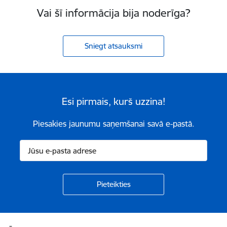
Vai šī informācija bija noderīga?
Sniegt atsauksmi
Esi pirmais, kurš uzzina!
Piesakies jaunumu saņemšanai savā e-pastā.
Kājene