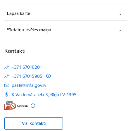
Lapas karte
Sīkdatņu izvēles maiņa
Kontakti
+371 67016201
+371 67015905
E-pasts:
pasts@mfa.gov.lv
K.Valdemāra iela 3, Rīga LV-1395
Visi kontakti