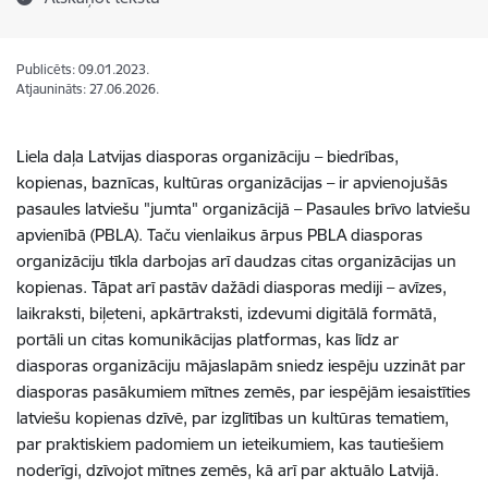
Publicēts: 09.01.2023.
Atjaunināts: 27.06.2026.
Liela daļa Latvijas diasporas organizāciju – biedrības,
kopienas, baznīcas, kultūras organizācijas – ir apvienojušās
pasaules latviešu "jumta" organizācijā – Pasaules brīvo latviešu
apvienībā (PBLA). Taču vienlaikus ārpus PBLA diasporas
organizāciju tīkla darbojas arī daudzas citas organizācijas un
kopienas. Tāpat arī pastāv dažādi diasporas mediji – avīzes,
laikraksti, biļeteni, apkārtraksti, izdevumi digitālā formātā,
portāli un citas komunikācijas platformas, kas līdz ar
diasporas organizāciju mājaslapām sniedz iespēju uzzināt par
diasporas pasākumiem mītnes zemēs, par iespējām iesaistīties
latviešu kopienas dzīvē, par izglītības un kultūras tematiem,
par praktiskiem padomiem un ieteikumiem, kas tautiešiem
noderīgi, dzīvojot mītnes zemēs, kā arī par aktuālo Latvijā.