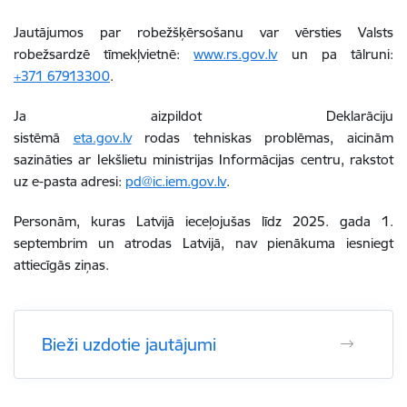
Jautājumos par robežšķērsošanu var vērsties Valsts
robežsardzē tīmekļvietnē:
www.rs.gov.lv
un pa tālruni:
+371 67913300
.
Ja aizpildot Deklarāciju
sistēmā
eta.gov.lv
rodas tehniskas problēmas, aicinām
sazināties ar Iekšlietu ministrijas Informācijas centru, rakstot
uz e-pasta adresi:
pd@ic.iem.gov.lv
.
Personām, kuras Latvijā ieceļojušas līdz 2025. gada 1.
septembrim un atrodas Latvijā, nav pienākuma iesniegt
attiecīgās ziņas.
Bieži uzdotie jautājumi