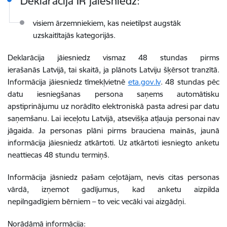
Deklarācija IR jāiesniedz:
visiem ārzemniekiem, kas neietilpst augstāk
uzskaitītajās kategorijās.
Deklarācija jāiesniedz
vismaz 48 stundas pirms
ierašanās Latvijā, tai skaitā, ja plānots Latviju šķērsot tranzītā.
Informācija jāiesniedz tīmekļvietnē
eta.gov.lv
. 48 stundas pēc
datu iesniegšanas persona saņems automātisku
apstiprinājumu uz norādīto elektroniskā pasta adresi par datu
saņemšanu. Lai ieceļotu Latvijā, atsevišķa atļauja personai nav
jāgaida. Ja personas plāni pirms brauciena mainās, jaunā
informācija jāiesniedz atkārtoti. Uz atkārtoti iesniegto anketu
neattiecas 48 stundu termiņš.
Informācija jāsniedz pašam ceļotājam, nevis citas personas
vārdā, izņemot gadījumus, kad anketu aizpilda
nepilngadīgiem bērniem – to veic vecāki vai aizgādņi.
Norādāmā informācija: