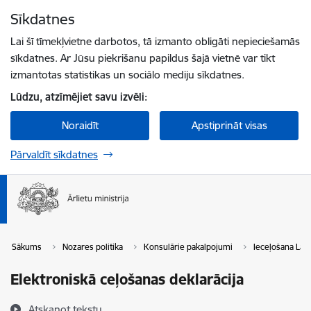
Pāriet uz lapas saturu
Sīkdatnes
Spied
lai meklētu
Enter
Lai šī tīmekļvietne darbotos, tā izmanto obligāti nepieciešamās
sīkdatnes. Ar Jūsu piekrišanu papildus šajā vietnē var tikt
izmantotas statistikas un sociālo mediju sīkdatnes.
Lūdzu, atzīmējiet savu izvēli:
Noraidīt
Apstiprināt visas
Pārvaldīt sīkdatnes
Sākums
Nozares politika
Konsulārie pakalpojumi
Ieceļošana Latv
Elektroniskā ceļošanas deklarācija
Atskaņot tekstu