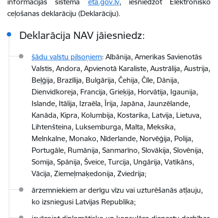
informācijas sistēmā
eta.gov.lv
,
iesniedzot Elektronisko
ceļošanas deklarāciju (Deklarāciju).
Deklarācija NAV jāiesniedz:
šādu valstu pilsoņiem
:
Albānija, Amerikas Savienotās
Valstis, Andora, Apvienotā Karaliste, Austrālija, Austrija,
Beļģija, Brazīlija, Bulgārija, Čehija, Čīle, Dānija,
Dienvidkoreja, Francija, Grieķija, Horvātija, Igaunija,
Islande, Itālija, Izraēla, Īrija, Japāna, Jaunzēlande,
Kanāda, Kipra, Kolumbija, Kostarika, Latvija, Lietuva,
Lihtenšteina, Luksemburga, Malta, Meksika,
Melnkalne, Monako, Nīderlande, Norvēģija, Polija,
Portugāle, Rumānija, Sanmarīno, Slovākija, Slovēnija,
Somija, Spānija, Šveice, Turcija, Ungārija, Vatikāns,
Vācija, Ziemeļmaķedonija, Zviedrija
;
ārzemniekiem ar derīgu vīzu vai uzturēšanās atļauju,
ko izsniegusi Latvijas Republika;