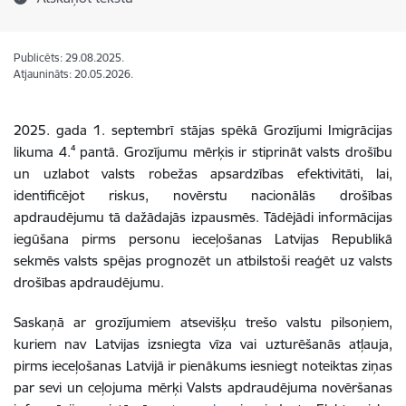
Publicēts: 29.08.2025.
Atjaunināts: 20.05.2026.
2025. gada 1. septembrī stājas spēkā Grozījumi Imigrācijas
likuma 4.⁴ pantā.
Grozījumu mērķis ir stiprināt valsts drošību
un uzlabot valsts robežas apsardzības efektivitāti, lai,
identificējot riskus, novērstu nacionālās drošības
apdraudējumu tā dažādajās izpausmēs. Tādējādi informācijas
iegūšana pirms personu ieceļošanas Latvijas Republikā
sekmēs valsts spējas prognozēt un atbilstoši reaģēt uz valsts
drošības apdraudējumu.
Saskaņā ar grozījumiem atsevišķu trešo valstu pilsoņiem,
kuriem nav Latvijas izsniegta vīza vai uzturēšanās atļauja,
pirms ieceļošanas Latvijā ir pienākums iesniegt noteiktas ziņas
par sevi un ceļojuma mērķi Valsts apdraudējuma novēršanas