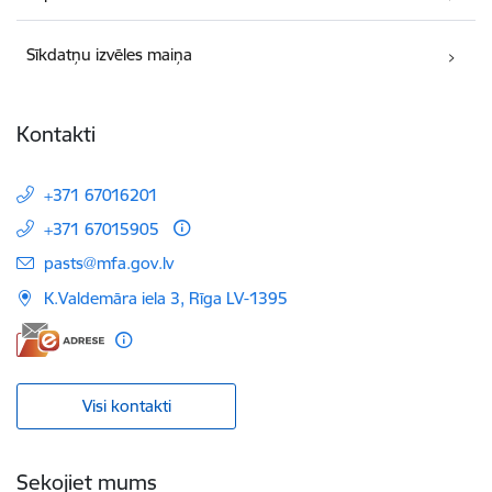
Sīkdatņu izvēles maiņa
Kontakti
+371 67016201
+371 67015905
E-pasts:
pasts@mfa.gov.lv
K.Valdemāra iela 3, Rīga LV-1395
Visi kontakti
Sekojiet mums