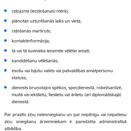
ceļojuma (ieceļošanas) mērķi;
plānotās uzturēšanās laiks un vieta;
ceļošanas maršruts;
kontaktinformācija;
tā vai tā tuvinieka ieņemtie vēlētie amati;
kandidēšanu vēlēšanās;
esošu vai bijušu valsts vai pašvaldības amatpersonu
statuss;
dienests bruņotajos spēkos, specdienestā, robežsardzē,
muitā vai iekšlietu, tieslietu vai ārlietu (arī diplomātiskajā)
dienestā.
Par prasīto ziņu neiesniegšanu un par nepilnīgu vai nepatiesu
ziņu sniegšanu ārzemniekam ir paredzēta administratīvā
atbildība.