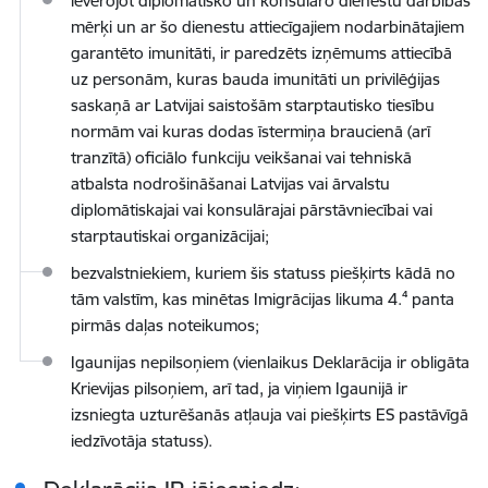
ievērojot diplomātisko un konsulāro dienestu darbības
mērķi un ar šo dienestu attiecīgajiem nodarbinātajiem
garantēto imunitāti, ir paredzēts izņēmums attiecībā
uz personām, kuras bauda imunitāti un privilēģijas
saskaņā ar Latvijai saistošām starptautisko tiesību
normām vai kuras dodas īstermiņa braucienā (arī
tranzītā) oficiālo funkciju veikšanai vai tehniskā
atbalsta nodrošināšanai Latvijas vai ārvalstu
diplomātiskajai vai konsulārajai pārstāvniecībai vai
starptautiskai organizācijai;
bezvalstniekiem, kuriem šis statuss piešķirts kādā no
tām valstīm, kas minētas Imigrācijas likuma 4.⁴ panta
pirmās daļas noteikumos;
Igaunijas nepilsoņiem (vienlaikus Deklarācija
ir obligāta
Krievijas pilsoņiem, arī tad, ja viņiem Igaunijā ir
izsniegta uzturēšanās atļauja vai piešķirts ES pastāvīgā
iedzīvotāja statuss).