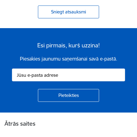
Sniegt atsauksmi
Esi pirmais, kurš uzzina!
Piesakies jaunumu saņemšanai savā e-pastā.
Kājene
Ātrās saites