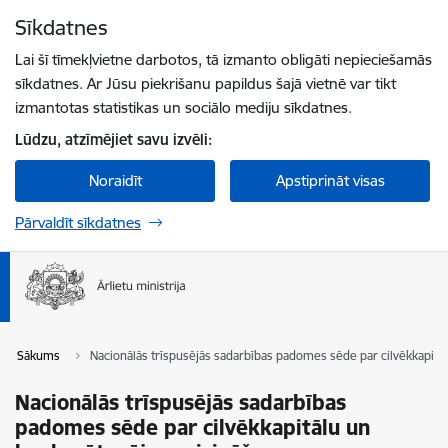
Pāriet uz lapas saturu
Sīkdatnes
Spied
lai meklētu
Enter
Lai šī tīmekļvietne darbotos, tā izmanto obligāti nepieciešamās
sīkdatnes. Ar Jūsu piekrišanu papildus šajā vietnē var tikt
izmantotas statistikas un sociālo mediju sīkdatnes.
Lūdzu, atzīmējiet savu izvēli:
Noraidīt
Apstiprināt visas
Pārvaldīt sīkdatnes
Sākums
Nacionālās trīspusējās sadarbības padomes sēde par cilvēkkapitā
Nacionālās trīspusējās sadarbības
padomes sēde par cilvēkkapitālu un