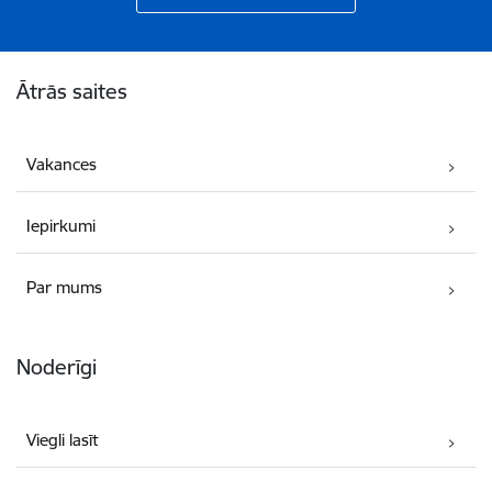
Kājene
Ātrās saites
Vakances
Iepirkumi
Par mums
Noderīgi
Viegli lasīt