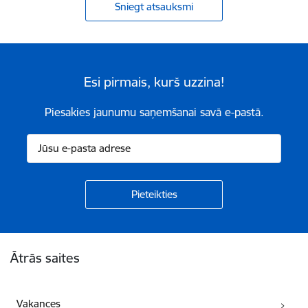
Sniegt atsauksmi
Esi pirmais, kurš uzzina!
Piesakies jaunumu saņemšanai savā e-pastā.
Kājene
Ātrās saites
Vakances