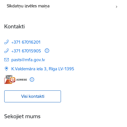
Sīkdatņu izvēles maiņa
Kontakti
+371 67016201
+371 67015905
E-pasts:
pasts@mfa.gov.lv
K.Valdemāra iela 3, Rīga LV-1395
Visi kontakti
Sekojiet mums