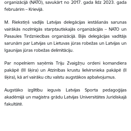
organizācijā (NATO), savukārt no 2017. gada līdz 2023. gada
februārim – Krievijā.
M. Riekstiņš vadījis Latvijas delegācijas iestāšanās sarunas
vairākās nozīmīgās starptautiskajās organizācijās – NATO un
Pasaules Tirdzniecības organizācijā. Bijis delegācijas vadītājs
sarunām par Latvijas un Lietuvas jūras robežas un Latvijas un
Igaunijas jūras robežas delimitāciju.
Par nopelniem saņēmis Triju Zvaigžņu ordeni komandiera
pakāpē (III šķira) un Atzinības krustu lielvirsnieka pakāpē (II
šķira), kā arī vairāku citu valstu augstākos apbalvojumus.
Augstāko izglītību ieguvis Latvijas Sporta pedagoģijas
akadēmijā un maģistra grādu Latvijas Universitātes Juridiskajā
fakultātē.