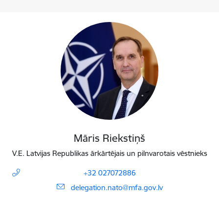
Māris Riekstiņš
V.E. Latvijas Republikas ārkārtējais un pilnvarotais vēstnieks
+32 027072886
E-pasts:
delegation.nato@mfa.gov.lv