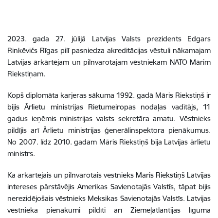
2023. gada 27. jūlijā Latvijas Valsts prezidents Edgars
Rinkēvičs Rīgas pilī pasniedza akreditācijas vēstuli nākamajam
Latvijas ārkārtējam un pilnvarotajam vēstniekam NATO Mārim
Riekstiņam.
Kopš diplomāta karjeras sākuma 1992. gadā Māris Riekstiņš ir
bijis Ārlietu ministrijas Rietumeiropas nodaļas vadītājs, 11
gadus ieņēmis ministrijas valsts sekretāra amatu. Vēstnieks
pildījis arī Ārlietu ministrijas ģenerālinspektora pienākumus.
No 2007. līdz 2010. gadam Māris Riekstiņš bija Latvijas ārlietu
ministrs.
Kā ārkārtējais un pilnvarotais vēstnieks Māris Riekstiņš Latvijas
intereses pārstāvējis Amerikas Savienotajās Valstīs, tāpat bijis
nerezidējošais vēstnieks Meksikas Savienotajās Valstīs. Latvijas
vēstnieka pienākumi pildīti arī Ziemeļatlantijas līguma