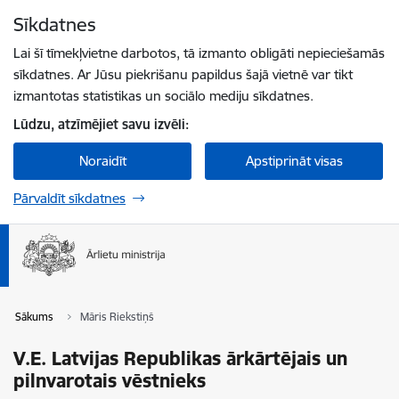
Pāriet uz lapas saturu
Sīkdatnes
Spied
lai meklētu
Enter
Lai šī tīmekļvietne darbotos, tā izmanto obligāti nepieciešamās
sīkdatnes. Ar Jūsu piekrišanu papildus šajā vietnē var tikt
izmantotas statistikas un sociālo mediju sīkdatnes.
Lūdzu, atzīmējiet savu izvēli:
Noraidīt
Apstiprināt visas
Pārvaldīt sīkdatnes
Sākums
Māris Riekstiņš
V.E. Latvijas Republikas ārkārtējais un
pilnvarotais vēstnieks