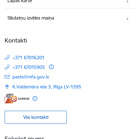
Lapas karte
Sīkdatņu izvēles maiņa
Kontakti
+371 67016201
+371 67015905
E-pasts:
pasts@mfa.gov.lv
K.Valdemāra iela 3, Rīga LV-1395
Visi kontakti
Sekojiet mums