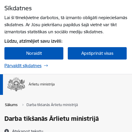
Pāriet uz lapas saturu
Sīkdatnes
Spied
lai meklētu
Enter
Lai šī tīmekļvietne darbotos, tā izmanto obligāti nepieciešamās
sīkdatnes. Ar Jūsu piekrišanu papildus šajā vietnē var tikt
izmantotas statistikas un sociālo mediju sīkdatnes.
Lūdzu, atzīmējiet savu izvēli:
Noraidīt
Apstiprināt visas
Pārvaldīt sīkdatnes
Sākums
Darba tikšanās Ārlietu ministrijā
Darba tikšanās Ārlietu ministrijā
Atskaņot tekstu