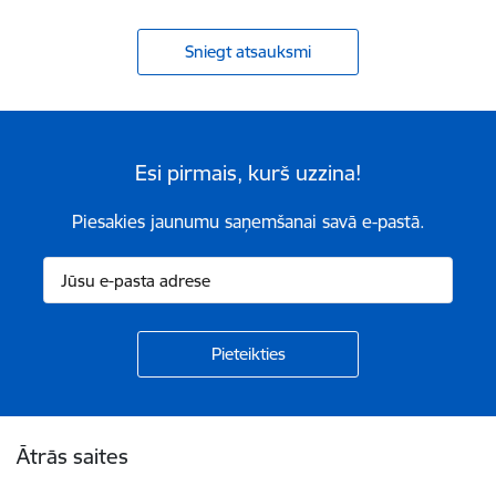
Sniegt atsauksmi
Esi pirmais, kurš uzzina!
Piesakies jaunumu saņemšanai savā e-pastā.
Kājene
Ātrās saites