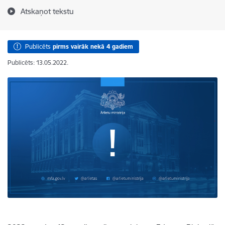
Atskaņot tekstu
Publicēts
pirms vairāk nekā 4 gadiem
Publicēts: 13.05.2022.