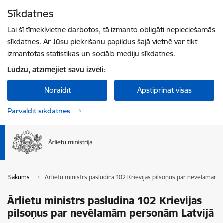
Pāriet uz lapas saturu
Sīkdatnes
Spied
lai meklētu
Enter
Lai šī tīmekļvietne darbotos, tā izmanto obligāti nepieciešamās
sīkdatnes. Ar Jūsu piekrišanu papildus šajā vietnē var tikt
izmantotas statistikas un sociālo mediju sīkdatnes.
Lūdzu, atzīmējiet savu izvēli:
Noraidīt
Apstiprināt visas
Pārvaldīt sīkdatnes
Sākums
Ārlietu ministrs pasludina 102 Krievijas pilsoņus par nevēlamām 
Ārlietu ministrs pasludina 102 Krievijas
pilsoņus par nevēlamām personām Latvijā