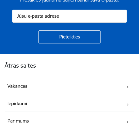
Kājene
Ātrās saites
Vakances
Iepirkumi
Par mums