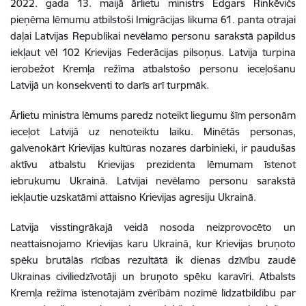
2022. gada 13. maijā ārlietu ministrs Edgars Rinkēvičs
pieņēma lēmumu atbilstoši Imigrācijas likuma 61. panta otrajai
daļai Latvijas Republikai nevēlamo personu sarakstā papildus
iekļaut vēl 102 Krievijas Federācijas pilsoņus. Latvija turpina
ierobežot Kremļa režīma atbalstošo personu ieceļošanu
Latvijā un konsekventi to darīs arī turpmāk.
Ārlietu ministra lēmums paredz noteikt liegumu šīm personām
ieceļot Latvijā uz nenoteiktu laiku. Minētās personas,
galvenokārt Krievijas kultūras nozares darbinieki, ir paudušas
aktīvu atbalstu Krievijas prezidenta lēmumam īstenot
iebrukumu Ukrainā. Latvijai nevēlamo personu sarakstā
iekļautie uzskatāmi attaisno Krievijas agresiju Ukrainā.
Latvija visstingrākajā veidā nosoda neizprovocēto un
neattaisnojamo Krievijas karu Ukrainā, kur Krievijas bruņoto
spēku brutālās rīcības rezultātā ik dienas dzīvību zaudē
Ukrainas civiliedzīvotāji un bruņoto spēku karavīri. Atbalsts
Kremļa režīma īstenotajām zvērībām nozīmē līdzatbildību par