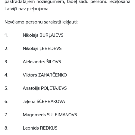
pastrādātajiem noziegumiem, tādēļ šādu personu ieceļošana
Latvijā nav pieļaujama.
Nevēlamo personu sarakstā iekļauti:
1. Nikolajs BURĻAJEVS
2. Nikolajs ĻEBEDEVS
3. Aleksandrs ŠILOVS
4. Viktors ZAHARČENKO
5. Anatolijs POĻETAJEVS
6. Jeļena ŠČERBAKOVA
7. Magomeds SULEIMANOVS
8. Leonīds REDKIJS