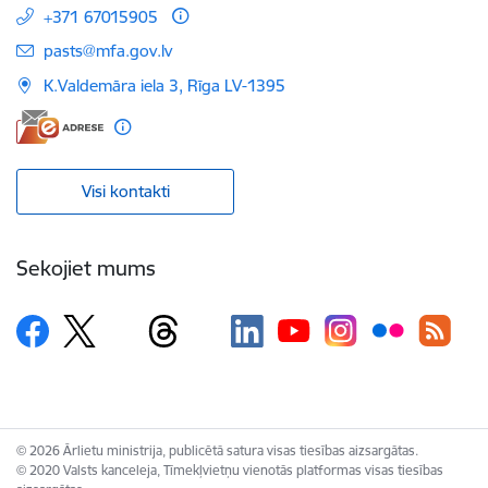
+371 67015905
E-pasts:
pasts@mfa.gov.lv
K.Valdemāra iela 3, Rīga LV-1395
Visi kontakti
Sekojiet mums
© 2026 Ārlietu ministrija, publicētā satura visas tiesības aizsargātas.
© 2020 Valsts kanceleja, Tīmekļvietņu vienotās platformas visas tiesības