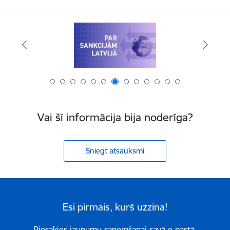
Vai šī informācija bija noderīga?
Sniegt atsauksmi
Esi pirmais, kurš uzzina!
Piesakies jaunumu saņemšanai savā e-pastā.