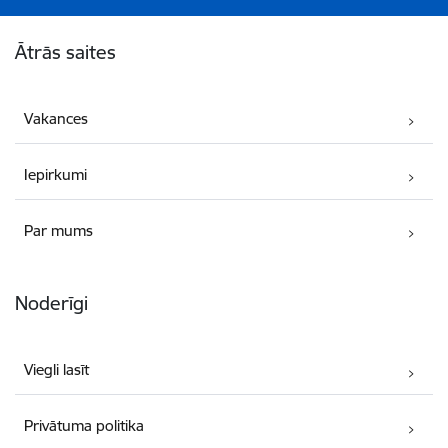
Kājene
Ātrās saites
Vakances
Iepirkumi
Par mums
Noderīgi
Viegli lasīt
Privātuma politika