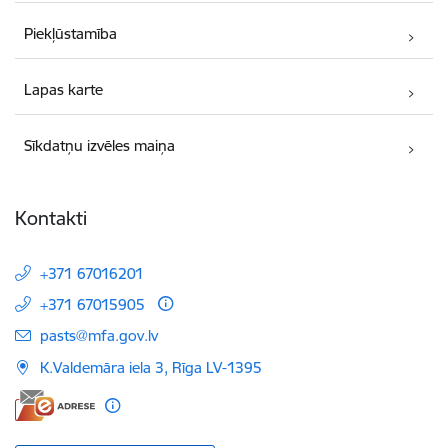
Piekļūstamība
Lapas karte
Sīkdatņu izvēles maiņa
Kontakti
+371 67016201
+371 67015905
E-pasts:
pasts@mfa.gov.lv
K.Valdemāra iela 3, Rīga LV-1395