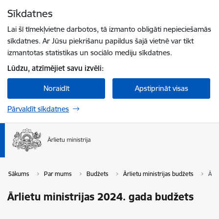
Pāriet uz lapas saturu
Sīkdatnes
Spied
lai meklētu
Enter
Lai šī tīmekļvietne darbotos, tā izmanto obligāti nepieciešamās
sīkdatnes. Ar Jūsu piekrišanu papildus šajā vietnē var tikt
izmantotas statistikas un sociālo mediju sīkdatnes.
Lūdzu, atzīmējiet savu izvēli:
Noraidīt
Apstiprināt visas
Pārvaldīt sīkdatnes
Sākums
Par mums
Budžets
Ārlietu ministrijas budžets
Ārli
Ārlietu ministrijas 2024. gada budžets