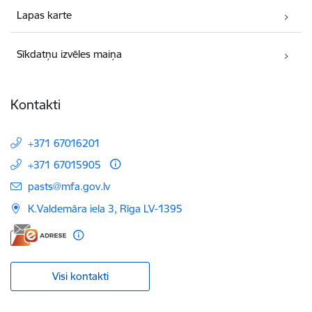
Lapas karte
Sīkdatņu izvēles maiņa
Kontakti
+371 67016201
+371 67015905
E-pasts:
pasts@mfa.gov.lv
K.Valdemāra iela 3, Rīga LV-1395
Visi kontakti