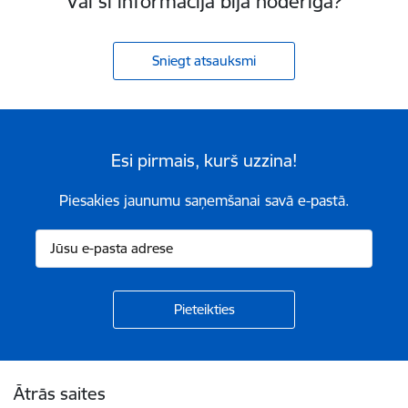
Vai šī informācija bija noderīga?
Sniegt atsauksmi
Esi pirmais, kurš uzzina!
Piesakies jaunumu saņemšanai savā e-pastā.
Kājene
Ātrās saites