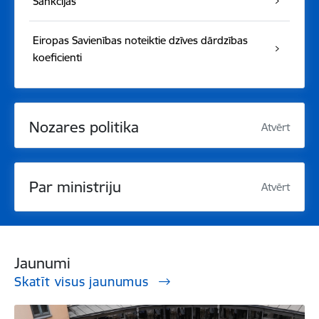
Sankcijas
Eiropas Savienības noteiktie dzīves dārdzības
koeficienti
Nozares politika
Atvērt
Par ministriju
Atvērt
Jaunumi
Skatīt visus jaunumus