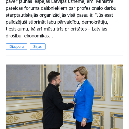
paver jaunas iespējas Latvijas uzņēmējiem. Ministre
pateicās foruma dalībniekiem par profesionālo darbu
starptautiskajās organizācijās visā pasaulē: “Jūs esat
palīdzējuši stiprināt labu pārvaldību, demokrātiju,
tiesiskumu, kā arī mūsu trīs prioritātes – Latvijas
drošību, ekonomikas…
Diaspora
Ziņas