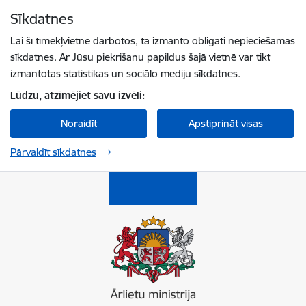
Pāriet uz lapas saturu
Sīkdatnes
Spied
lai meklētu
Enter
Lai šī tīmekļvietne darbotos, tā izmanto obligāti nepieciešamās
sīkdatnes. Ar Jūsu piekrišanu papildus šajā vietnē var tikt
izmantotas statistikas un sociālo mediju sīkdatnes.
Lūdzu, atzīmējiet savu izvēli:
Noraidīt
Apstiprināt visas
Pārvaldīt sīkdatnes
Ārlietu ministrija