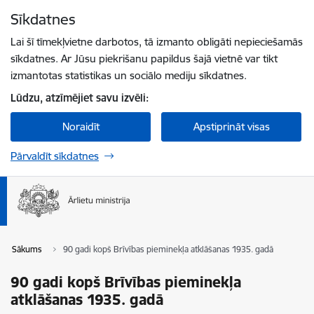
Pāriet uz lapas saturu
Sīkdatnes
Spied
lai meklētu
Enter
Lai šī tīmekļvietne darbotos, tā izmanto obligāti nepieciešamās
sīkdatnes. Ar Jūsu piekrišanu papildus šajā vietnē var tikt
izmantotas statistikas un sociālo mediju sīkdatnes.
Lūdzu, atzīmējiet savu izvēli:
Noraidīt
Apstiprināt visas
Pārvaldīt sīkdatnes
Sākums
90 gadi kopš Brīvības pieminekļa atklāšanas 1935. gadā
90 gadi kopš Brīvības pieminekļa
atklāšanas 1935. gadā