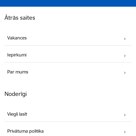
Kājene
Ātrās saites
Vakances
Iepirkumi
Par mums
Noderīgi
Viegli lasīt
Privātuma politika