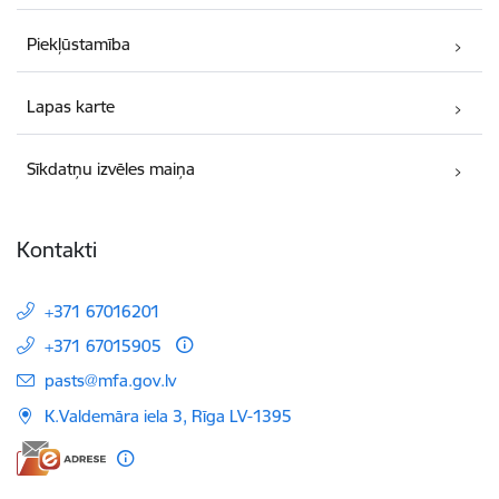
Piekļūstamība
Lapas karte
Sīkdatņu izvēles maiņa
Kontakti
+371 67016201
+371 67015905
E-pasts:
pasts@mfa.gov.lv
K.Valdemāra iela 3, Rīga LV-1395