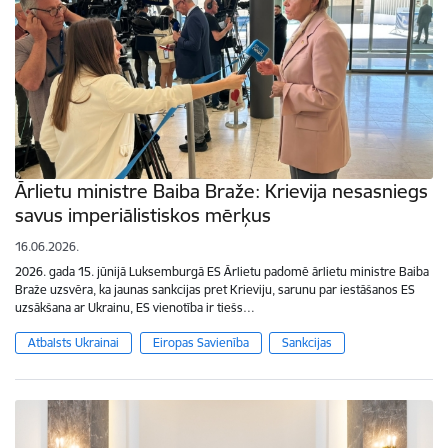
Ārlietu ministre Baiba Braže: Krievija nesasniegs
savus imperiālistiskos mērķus
16.06.2026.
2026. gada 15. jūnijā Luksemburgā ES Ārlietu padomē ārlietu ministre Baiba
Braže uzsvēra, ka jaunas sankcijas pret Krieviju, sarunu par iestāšanos ES
uzsākšana ar Ukrainu, ES vienotība ir tiešs…
Atbalsts Ukrainai
Eiropas Savienība
Sankcijas