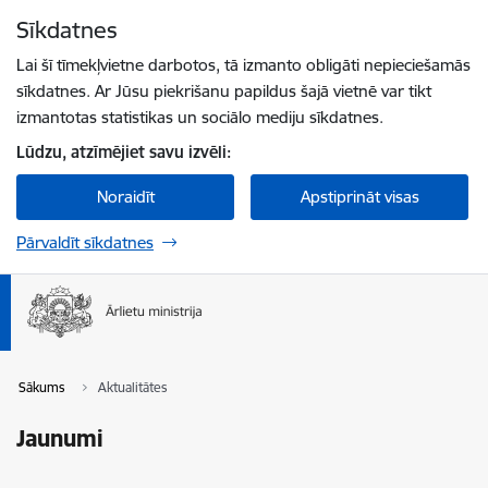
Pāriet uz lapas saturu
Sīkdatnes
Spied
lai meklētu
Enter
Lai šī tīmekļvietne darbotos, tā izmanto obligāti nepieciešamās
sīkdatnes. Ar Jūsu piekrišanu papildus šajā vietnē var tikt
izmantotas statistikas un sociālo mediju sīkdatnes.
Lūdzu, atzīmējiet savu izvēli:
Noraidīt
Apstiprināt visas
Pārvaldīt sīkdatnes
Sākums
Aktualitātes
Jaunumi