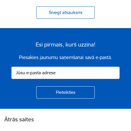
Sniegt atsauksmi
Esi pirmais, kurš uzzina!
Piesakies jaunumu saņemšanai savā e-pastā.
Kājene
Ātrās saites