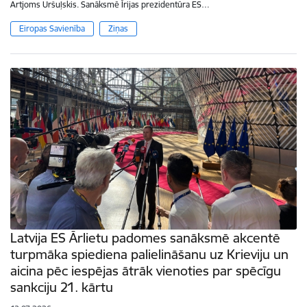
Artjoms Uršuļskis. Sanāksmē Īrijas prezidentūra ES…
Eiropas Savienība
Ziņas
Latvija ES Ārlietu padomes sanāksmē akcentē
turpmāka spiediena palielināšanu uz Krieviju un
aicina pēc iespējas ātrāk vienoties par spēcīgu
sankciju 21. kārtu