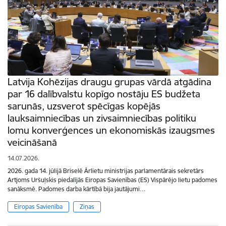
Latvija Kohēzijas draugu grupas vārdā atgādina
par 16 dalībvalstu kopīgo nostāju ES budžeta
sarunās, uzsverot spēcīgas kopējās
lauksaimniecības un zivsaimniecības politiku
lomu konverģences un ekonomiskās izaugsmes
veicināšanā
14.07.2026.
2026. gada 14. jūlijā Briselē Ārlietu ministrijas parlamentārais sekretārs
Artjoms Uršuļskis piedalījās Eiropas Savienības (ES) Vispārējo lietu padomes
sanāksmē. Padomes darba kārtībā bija jautājumi…
Eiropas Savienība
Ziņas