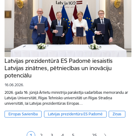
Latvijas prezidentūrā ES Padomē iesaistīs
Latvijas zinātnes, pētniecības un inovāciju
potenciālu
16.06.2026.
2026. gada 16. jūnijā Ārlietu ministrija parakstīja sadarbības memorandu ar
Latvijas Universitāti, Rīgas Tehnisko universitāti un Rīgas Stradiņa
universitāti, lai Latvijas prezidentūras Eiropas…
Eiropas Savienība
Latvijas prezidentūra ES Padomē
Ziņas
Lapošana
…
1
2
3
4
5
25