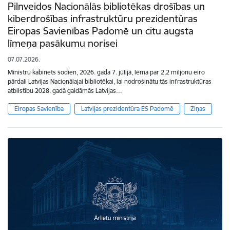
Pilnveidos Nacionālās bibliotēkas drošības un
kiberdrošības infrastruktūru prezidentūras
Eiropas Savienības Padomē un citu augsta
līmeņa pasākumu norisei
07.07.2026.
Ministru kabinets šodien, 2026. gada 7. jūlijā, lēma par 2,2 miljonu eiro
pārdali Latvijas Nacionālajai bibliotēkai, lai nodrošinātu tās infrastruktūras
atbilstību 2028. gadā gaidāmās Latvijas…
Eiropas Savienība
Latvijas prezidentūra ES Padomē
Ziņas