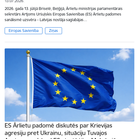
13.07.2026.
2026. gada 13. jūlijā Briselē, Beļģijā, Ārlietu ministrijas parlamentārais
sekretārs Artjoms Uršuļskis Eiropas Savienības (ES) Ārlietu padomes
sanāksmē uzsvēra – Latvijas nostāja saglabājas…
Eiropas Savienība
Ziņas
ES Ārlietu padomē diskutēs par Krievijas
agresiju pret Ukrainu, situāciju Tuvajos