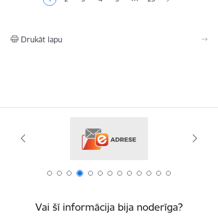
Pašreizējā lapa
Lapa
Lapa
Lapa
Lapa
Drukāt lapu
Vai šī informācija bija noderīga?