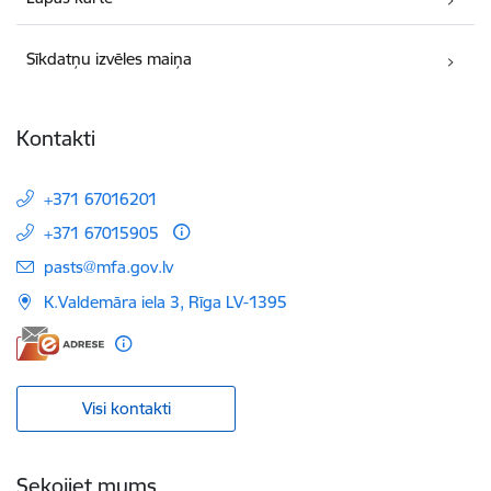
Sīkdatņu izvēles maiņa
Kontakti
+371 67016201
+371 67015905
E-pasts:
pasts@mfa.gov.lv
K.Valdemāra iela 3, Rīga LV-1395
Visi kontakti
Sekojiet mums