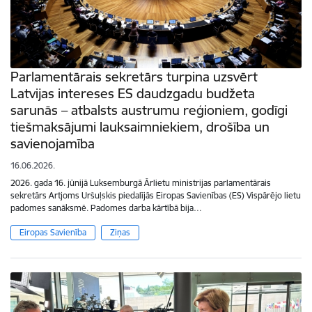
Parlamentārais sekretārs turpina uzsvērt
Latvijas intereses ES daudzgadu budžeta
sarunās – atbalsts austrumu reģioniem, godīgi
tiešmaksājumi lauksaimniekiem, drošība un
savienojamība
16.06.2026.
2026. gada 16. jūnijā Luksemburgā Ārlietu ministrijas parlamentārais
sekretārs Artjoms Uršuļskis piedalījās Eiropas Savienības (ES) Vispārējo lietu
padomes sanāksmē. Padomes darba kārtībā bija…
Eiropas Savienība
Ziņas