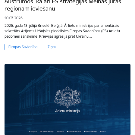
Austrumos, kā arī ES stratēģijas Melnās jūras
reģionam ieviešanu
10.07.2026.
2026. gada 13. jūlijā Briselē, Beļģijā, Ārlietu ministrijas parlamentārais
sekretārs Artjoms Uršuļskis piedalīsies Eiropas Savienības (ES) Ārlietu
padomes sanāksmē. Krievijas agresija pret Ukrainu…
Eiropas Savienība
Ziņas