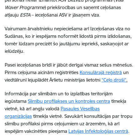
Waver Programme
) priekšrocības un saņemt ceļošanas
atļauju
ESTA
– ieceļošanai ASV ir jāsaņem vīza.
Vairumam ārvalstnieku nepieciešama arī Izceļošanas vīza no
Sudānas, ko ir iespējams noformēt lidostā pirms izlidošanas,
tomēr lūdzam precizēt šo jautājumu iepriekš, saskaņojot ar
ielūdzēju.
Pasei ieceļošanas brīdī ir jābūt derīgai vismaz sešus mēnešus.
Pirms ceļojuma aicinām reģistrēties
Konsulārajā reģistrā
un
viedtālrunī lejuplādēt Ārlietu ministrijas lietotni
“Ceļo droši”
.
Informācija par slimībām un to izplatības teritorijām
iegūstama
Slimību profilakses un kontroles centra
tīmekļa
vietnē, kā arī angļu valodā
Pasaules Veselības
organizācijas
tīmekļa vietnē. Savukārt konsultācijas par tropu
slimību profilaksi pirms ceļojumiem uz ārzemēm, kā arī
iespējām vakcinēties pieejama
Latvijas Infektoloģijas centrā
.