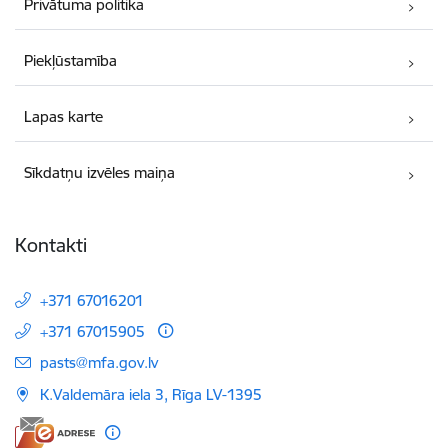
Privātuma politika
Piekļūstamība
Lapas karte
Sīkdatņu izvēles maiņa
Kontakti
+371 67016201
+371 67015905
E-pasts:
pasts@mfa.gov.lv
K.Valdemāra iela 3, Rīga LV-1395