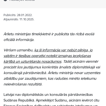
Publicēts: 28.01.2022.
Atjaunināts: 11.10.2025.
Ārlietu ministrijas tīmekļvietnē ir publicēta tās rīcībā esošā
oficiālā informācija.
Vēršam uzmanību,
ka šī informācija var nebūt pilnīga, jo
valstīm ir tiesības operatīvi noteikt izmaiņas ieceļošanas
kārtībā un uzturēšanās nosacījumos
. Tādēļ aicinām vienmēr
precizēt šos jautājumus konkrētās ārvalsts diplomātiskajā vai
konsulārajā pārstāvniecībā. Ārlietu ministrija nevar uzņemties
atbildību par zaudējumiem, kas radušies minēto ieteikumu
neievērošanas rezultātā.
Latvijai nav
diplomātiskās un konsulārās
pārstāvniecības
Sudānas Republikā. Apmeklējot Sudānu, aicinām ievērot citu
Eiropas Savienības dalībvalstu un sabiedroto ieteikumus un