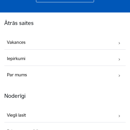
Kājene
Ātrās saites
Vakances
Iepirkumi
Par mums
Noderīgi
Viegli lasīt