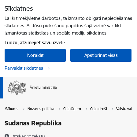
Pāriet uz lapas saturu
Sīkdatnes
Spied
lai meklētu
Enter
Lai šī tīmekļvietne darbotos, tā izmanto obligāti nepieciešamās
sīkdatnes. Ar Jūsu piekrišanu papildus šajā vietnē var tikt
izmantotas statistikas un sociālo mediju sīkdatnes.
Lūdzu, atzīmējiet savu izvēli:
Noraidīt
Apstiprināt visas
Pārvaldīt sīkdatnes
Sākums
Nozares politika
Ceļotājiem
Ceļo droši
Valstu vai t
Sudānas Republika
Atskaņot tekstu