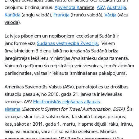
ceļojumu brīdinājumus:
Apvienotā K
araliste
,
ASV
,
Austrālija
,
Kanāda
(angļu valodā)
,
Francija
(franču valodā)
,
Vācija
(vācu
valodā)
.
Latvijas pilsoņiem un nepilsoņiem ieceļošanai Sudānā ir
jānoformē vīza
Sudānas vēstniecībā Zviedrijā.
Visiem
ārvalstniekiem 3 dienu laikā no ierašanās Sudānā brīža
jāreģistrējas Iekšlietu ministrijas Ārvalstnieku departamentā.
Vairumā gadījumu šo reģistrāciju veic viesnīcas, tomēr aicinām
pārliecināties, vai tas ir iekļauts izmitināšanas pakalpojumā.
Amerikas Savienotās Valstis (ASV), pamatojoties uz drošības
situāciju pasaulē, no 2016. gada 21. janvāra ir ieviesušas
izmaiņas ASV
Elektroniskās ceļošanas atļaujas
sistēmā
(
Electronic System for Travel Authorization, ESTA)
. Šīs
izmaiņas skar tos ārvalstniekus, tai skaitā Latvijas pilsoņus,
kas, sākot ar 2011. gada 1. martu, ir apmeklējuši Irāku, Irānu,
Sīriju vai Sudānu, vai arī ir šo valstu izcelsmes. Minētās
personas nevar izmantot ASV Bezvīzu programmas (
Visa