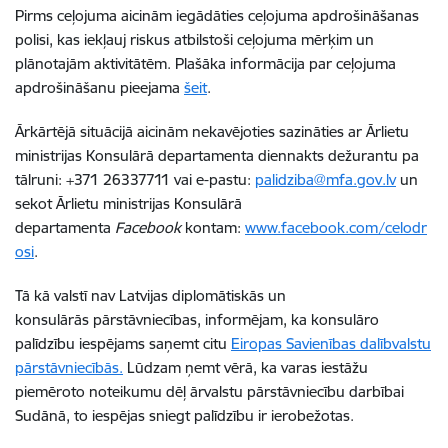
Pirms ceļojuma aicinām iegādāties ceļojuma apdrošināšanas
polisi, kas iekļauj riskus atbilstoši ceļojuma mērķim un
plānotajām aktivitātēm. Plašāka informācija par ceļojuma
apdrošināšanu pieejama
šeit
.
Ārkārtējā situācijā aicinām nekavējoties sazināties ar Ārlietu
ministrijas Konsulārā departamenta diennakts dežurantu pa
tālruni: +371 26337711 vai e-pastu:
palidziba@mfa.gov.lv
un
sekot Ārlietu ministrijas Konsulārā
departamenta
Facebook
kontam:
www.facebook.com/celodr
osi
.
Tā kā valstī nav Latvijas
diplomātiskās un
konsulārās
pārstāvniecības, informējam, ka konsulāro
palīdzību iespējams saņemt citu
Eiropas Savienības dalībvalstu
pārstāvniecībās.
Lūdzam ņemt vērā, ka varas iestāžu
piemēroto noteikumu dēļ ārvalstu pārstāvniecību darbībai
Sudānā, to iespējas sniegt palīdzību ir ierobežotas.