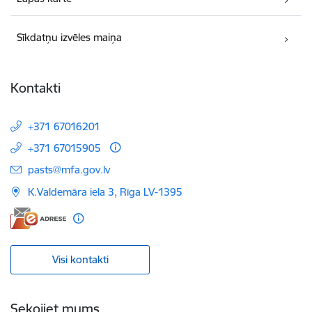
Sīkdatņu izvēles maiņa
Kontakti
+371 67016201
+371 67015905
E-pasts:
pasts@mfa.gov.lv
K.Valdemāra iela 3, Rīga LV-1395
Visi kontakti
Sekojiet mums