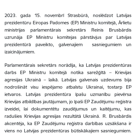
2023. gada 15. novembrī Strasbūrā, noslēdzot Latvijas
prezidentūru Eiropas Padomes (EP) Ministru komitejā, Ārlietu
ministrijas parlamentārais sekretārs Reinis Brusbārdis
uzrunāja EP Ministru komitejas pārstāvjus par Latvijas
prezidentūrā paveikto, galvenajiem sasniegumiem un
izaicinājumiem.
Parlamentārais sekretārs norādīja, ka Latvijas prezidentūras
darbs EP Ministru komitejā notika sarežģītā – Krievijas
agresijas Ukrainā – laikā. Latvijas galvenais uzdevums bija
nodrošināt visu iespējamo atbalstu Ukrainai, tostarp EP
ietvaros. Latvijas prezidentūra īpašu uzmanību pievērsa
Krievijas atbildības jautājumam, jo īpaši EP Zaudējumu reģistra
izveidei, lai dokumentētu zaudējumus un kaitējumu, kas
radušies Krievijas agresijas rezultātā Ukrainā. R. Brusbārdis
akcentēja, ka EP Zaudējumu reģistra darbības uzsākšana ir
viens no Latvijas prezidentūras būtiskākajiem sasniegumiem.