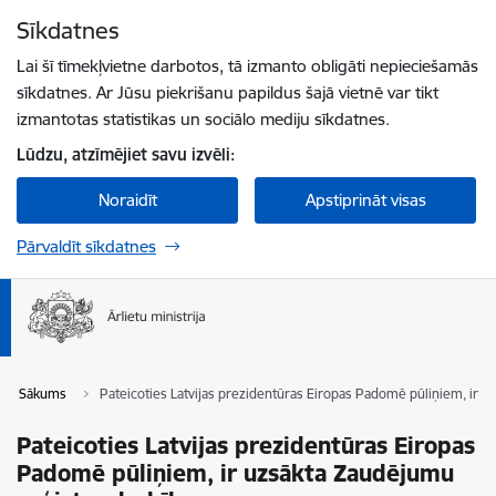
Pāriet uz lapas saturu
Sīkdatnes
Spied
lai meklētu
Enter
Lai šī tīmekļvietne darbotos, tā izmanto obligāti nepieciešamās
sīkdatnes. Ar Jūsu piekrišanu papildus šajā vietnē var tikt
izmantotas statistikas un sociālo mediju sīkdatnes.
Lūdzu, atzīmējiet savu izvēli:
Noraidīt
Apstiprināt visas
Pārvaldīt sīkdatnes
Sākums
Pateicoties Latvijas prezidentūras Eiropas Padomē pūliņiem, ir u
Pateicoties Latvijas prezidentūras Eiropas
Padomē pūliņiem, ir uzsākta Zaudējumu