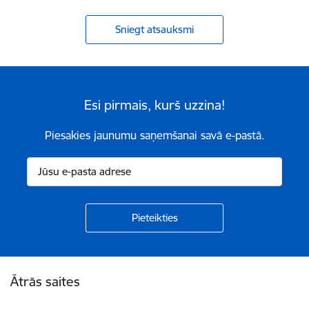
Sniegt atsauksmi
Esi pirmais, kurš uzzina!
Piesakies jaunumu saņemšanai savā e-pastā.
Kājene
Ātrās saites