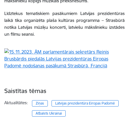
mākslinieku kopīgs muzikāls priekšnesums.
Līdztekus tematiskiem pasākumiem Latvijas prezidentūras
laikā tika organizēta plaša kultūras programma – Strasbūrā
notika Latvijas mūziķu koncerti, latviešu mākslinieku izstādes
un filmu seansi.
Saistītas tēmas
Aktualitātes:
Ziņas
Latvijas prezidentūra Eiropas Padomē
Atbalsts Ukrainai