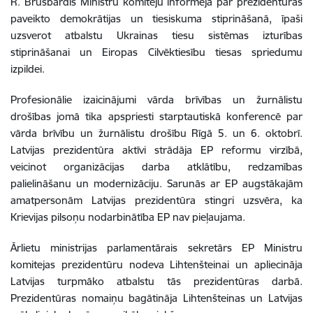
R. Brusbārdis Ministru komiteju informēja
par prezidentūras
paveikto demokrātijas un tiesiskuma stiprināšanā, īpaši
uzsverot atbalstu Ukrainas tiesu sistēmas izturības
stiprināšanai un Eiropas Cilvēktiesību tiesas spriedumu
izpildei.
Profesionālie izaicinājumi vārda brīvības un žurnālistu
drošības jomā tika apspriesti starptautiskā konferencē par
vārda brīvību un žurnālistu drošību Rīgā 5. un 6. oktobrī.
Latvijas prezidentūra aktīvi strādāja EP reformu virzībā,
veicinot organizācijas darba atklātību, redzamības
palielināšanu un modernizāciju. Sarunās ar EP augstākajām
amatpersonām Latvijas prezidentūra stingri uzsvēra, ka
Krievijas pilsoņu nodarbinātība EP nav pieļaujama.
Ārlietu ministrijas parlamentārais sekretārs EP Ministru
komitejas prezidentūru nodeva Lihtenšteinai un apliecināja
Latvijas turpmāko atbalstu tās prezidentūras darbā.
Prezidentūras nomaiņu bagātināja Lihtenšteinas un Latvijas